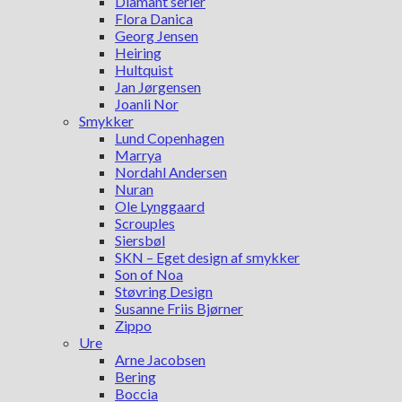
Diamant serier
Flora Danica
Georg Jensen
Heiring
Hultquist
Jan Jørgensen
Joanli Nor
Smykker
Lund Copenhagen
Marrya
Nordahl Andersen
Nuran
Ole Lynggaard
Scrouples
Siersbøl
SKN – Eget design af smykker
Son of Noa
Støvring Design
Susanne Friis Bjørner
Zippo
Ure
Arne Jacobsen
Bering
Boccia