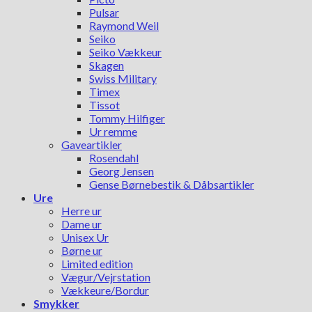
Pulsar
Raymond Weil
Seiko
Seiko Vækkeur
Skagen
Swiss Military
Timex
Tissot
Tommy Hilfiger
Ur remme
Gaveartikler
Rosendahl
Georg Jensen
Gense Børnebestik & Dåbsartikler
Ure
Herre ur
Dame ur
Unisex Ur
Børne ur
Limited edition
Vægur/Vejrstation
Vækkeure/Bordur
Smykker