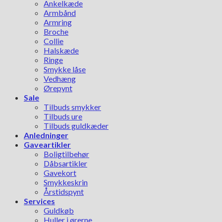
Ankelkæde
Armbånd
Armring
Broche
Collie
Halskæde
Ringe
Smykke låse
Vedhæng
Ørepynt
Sale
Tilbuds smykker
Tilbuds ure
Tilbuds guldkæder
Anledninger
Gaveartikler
Boligtilbehør
Dåbsartikler
Gavekort
Smykkeskrin
Årstidspynt
Services
Guldkøb
Huller i ørerne