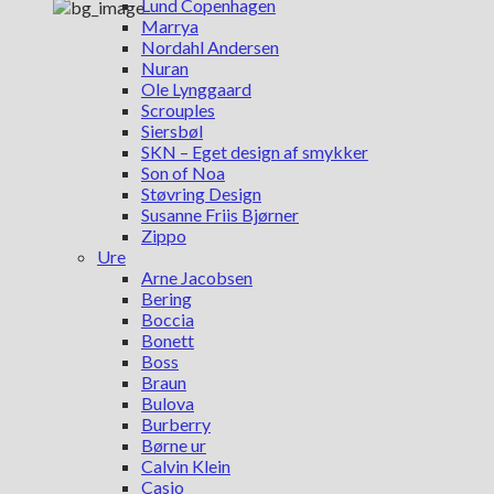
Lund Copenhagen
Marrya
Nordahl Andersen
Nuran
Ole Lynggaard
Scrouples
Siersbøl
SKN – Eget design af smykker
Son of Noa
Støvring Design
Susanne Friis Bjørner
Zippo
Ure
Arne Jacobsen
Bering
Boccia
Bonett
Boss
Braun
Bulova
Burberry
Børne ur
Calvin Klein
Casio