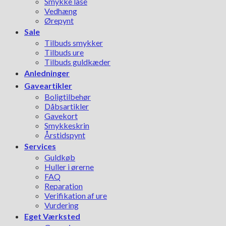
Smykke låse
Vedhæng
Ørepynt
Sale
Tilbuds smykker
Tilbuds ure
Tilbuds guldkæder
Anledninger
Gaveartikler
Boligtilbehør
Dåbsartikler
Gavekort
Smykkeskrin
Årstidspynt
Services
Guldkøb
Huller i ørerne
FAQ
Reparation
Verifikation af ure
Vurdering
Eget Værksted