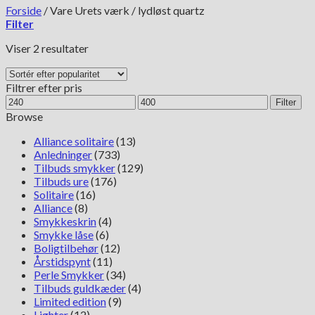
Forside
/
Vare Urets værk
/
lydløst quartz
Filter
Sorteret
Viser 2 resultater
efter
popularitet
Filtrer efter pris
Mindste
Højeste
Filter
pris
pris
Browse
Alliance solitaire
(13)
Anledninger
(733)
Tilbuds smykker
(129)
Tilbuds ure
(176)
Solitaire
(16)
Alliance
(8)
Smykkeskrin
(4)
Smykke låse
(6)
Boligtilbehør
(12)
Årstidspynt
(11)
Perle Smykker
(34)
Tilbuds guldkæder
(4)
Limited edition
(9)
Lighter
(12)