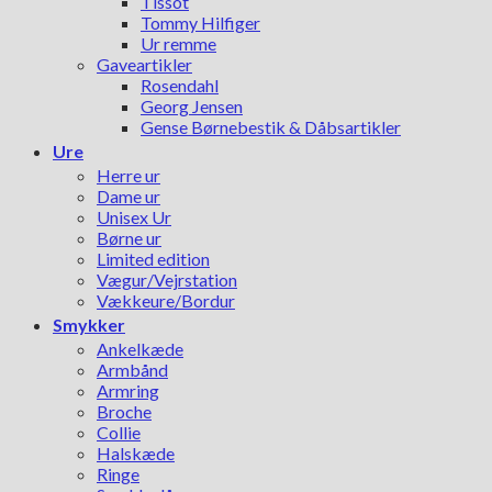
Tissot
Tommy Hilfiger
Ur remme
Gaveartikler
Rosendahl
Georg Jensen
Gense Børnebestik & Dåbsartikler
Ure
Herre ur
Dame ur
Unisex Ur
Børne ur
Limited edition
Vægur/Vejrstation
Vækkeure/Bordur
Smykker
Ankelkæde
Armbånd
Armring
Broche
Collie
Halskæde
Ringe