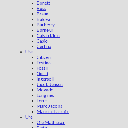
Bonett
Boss
Braun
Bulova
Burberry
Børne ur
Calvin Klein
Casio
Certina
Ure
Citizen
Festina
Fossil
Gucci
Ingersoll
Jacob Jensen
Movado
Longines
Lorus
Marc Jacobs
Maurice Lacroix
Ure
Ole Mathiesen
Picto