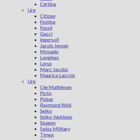
Certina
Ure
Citizen
Festina
Fossil
Gucci
Ingersoll
Jacob Jensen
Movado
Longines
Lorus
Marc Jacobs
Maurice Lacroix
Ure
Ole Mathiesen
Picto
Pulsar
Raymond Weil
Seiko
Seiko Vækkeur
Skagen
Swiss Military
Timex