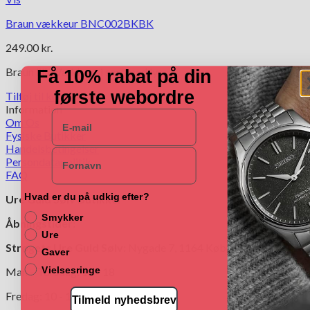
Braun vækkeur BNC002BKBK
249.00
kr.
Braun lille Vækkeur i sort med lys.
Få 10% rabat på din
første webordre
Tilføj til kurv
Information
E-mail
Om Os
Fysiske Butikker
Handelsbetingelser
Navn
Persondatapolitik
FAQ
Hvad er du på udkig efter?
Ure Guld Sølv Butikker
Smykker
Åbningstider:
Ure
Strøgets Ure Guld Sølv:
Nygade 7, 1164 København K.
Gaver
Vielsesringe
Man – Torsdag: 10 - 18
Fredag: 10 - 19
Tilmeld nyhedsbrev