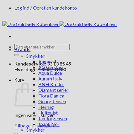
Fortsæt
Log ind / Opret en kundekonto
til
indhold
Søg
Brands
efter:
Smykker
Aagaard
Kundeservice: 33 13 85 45
AG Gerstner
Hverdage: 10:00 - 18:00
Aqua Dulce
Aurum Italy
Kurv
BNH Kæder
Diamant serier
Flora Danica
Georg Jensen
Heiring
Hultquist
Ingen varer i kurven.
Jan Jørgensen
Joanli Nor
Tilbage til shoppen
Smykker