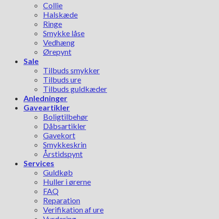
Collie
Halskæde
Ringe
Smykke låse
Vedhæng
Ørepynt
Sale
Tilbuds smykker
Tilbuds ure
Tilbuds guldkæder
Anledninger
Gaveartikler
Boligtilbehør
Dåbsartikler
Gavekort
Smykkeskrin
Årstidspynt
Services
Guldkøb
Huller i ørerne
FAQ
Reparation
Verifikation af ure
Vurdering