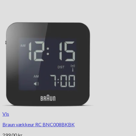
Vis
Braun vækkeur RC BNC008BKBK
299.00
kr.