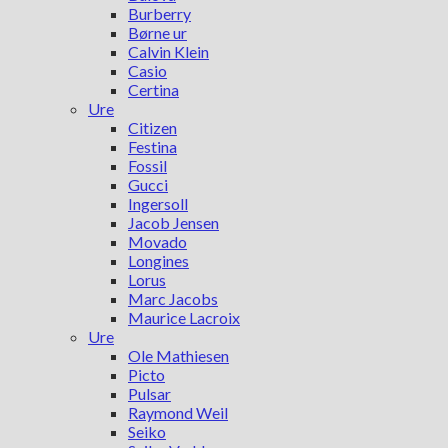
Burberry
Børne ur
Calvin Klein
Casio
Certina
Ure
Citizen
Festina
Fossil
Gucci
Ingersoll
Jacob Jensen
Movado
Longines
Lorus
Marc Jacobs
Maurice Lacroix
Ure
Ole Mathiesen
Picto
Pulsar
Raymond Weil
Seiko