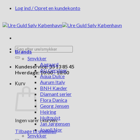
Fortsæt
Log ind / Opret en kundekonto
til
indhold
Søg
Brands
efter:
Smykker
Aagaard
Kundeservice: 33 13 85 45
AG Gerstner
Hverdage: 10:00 - 18:00
Aqua Dulce
Aurum Italy
Kurv
BNH Kæder
Diamant serier
Flora Danica
Georg Jensen
Heiring
Hultquist
Ingen varer i kurven.
Jan Jørgensen
Joanli Nor
Tilbage til shoppen
Smykker