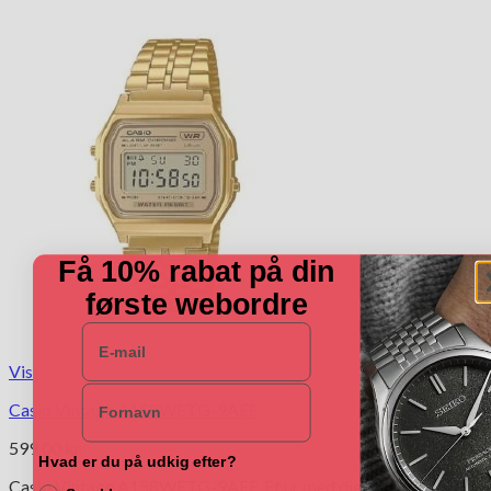
Få 10% rabat på din
første webordre
E-mail
Vis
Navn
Casio Vintage A158WETG-9AEF
599.00
kr.
Hvad er du på udkig efter?
Casio Vintage A158WETG-9AEF. Et ur med digital tid og