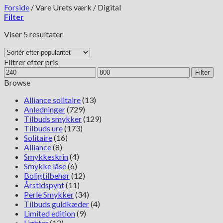
Forside
/
Vare Urets værk
/
Digital
Filter
Sorteret
Viser 5 resultater
efter
popularitet
Filtrer efter pris
Mindste
Højeste
Filter
pris
pris
Browse
Alliance solitaire
(13)
Anledninger
(729)
Tilbuds smykker
(129)
Tilbuds ure
(173)
Solitaire
(16)
Alliance
(8)
Smykkeskrin
(4)
Smykke låse
(6)
Boligtilbehør
(12)
Årstidspynt
(11)
Perle Smykker
(34)
Tilbuds guldkæder
(4)
Limited edition
(9)
Lighter
(12)