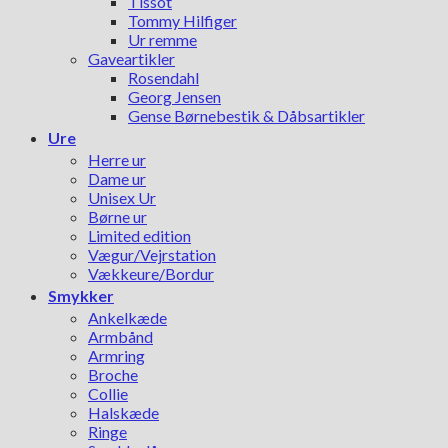
Tissot
Tommy Hilfiger
Ur remme
Gaveartikler
Rosendahl
Georg Jensen
Gense Børnebestik & Dåbsartikler
Ure
Herre ur
Dame ur
Unisex Ur
Børne ur
Limited edition
Vægur/Vejrstation
Vækkeure/Bordur
Smykker
Ankelkæde
Armbånd
Armring
Broche
Collie
Halskæde
Ringe