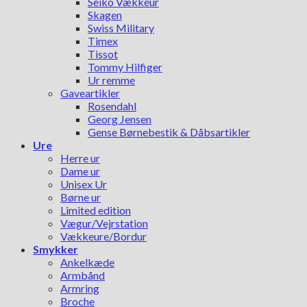
Seiko Vækkeur
Skagen
Swiss Military
Timex
Tissot
Tommy Hilfiger
Ur remme
Gaveartikler
Rosendahl
Georg Jensen
Gense Børnebestik & Dåbsartikler
Ure
Herre ur
Dame ur
Unisex Ur
Børne ur
Limited edition
Vægur/Vejrstation
Vækkeure/Bordur
Smykker
Ankelkæde
Armbånd
Armring
Broche