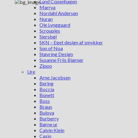
Lund Copenhagen
Marrya
Nordahl Andersen
Nuran
Ole Lynggaard
Scrouples
Siersbøl
SKN – Eget design af smykker
Son of Noa
Støvring Design
Susanne Friis Bjørner
Zippo
Ure
Arne Jacobsen
Bering
Boccia
Bonett
Boss
Braun
Bulova
Burberry
Børne ur
Calvin Klein
Casio