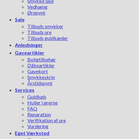
Smykke låse
Vedhæng
Ørepynt
Sale
Tilbuds smykker
Tilbuds ure
Tilbuds guldkæder
Anledninger
Gaveartikler
Boligtilbehør
Dåbsartikler
Gavekort
Smykkeskrin
Årstidspynt
Services
Guldkøb
Huller i ørerne
FAQ
Reparation
Verifikation af ure
Vurdering
Eget Værksted