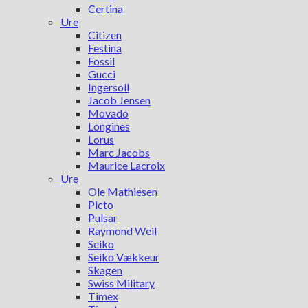
Certina
Ure
Citizen
Festina
Fossil
Gucci
Ingersoll
Jacob Jensen
Movado
Longines
Lorus
Marc Jacobs
Maurice Lacroix
Ure
Ole Mathiesen
Picto
Pulsar
Raymond Weil
Seiko
Seiko Vækkeur
Skagen
Swiss Military
Timex