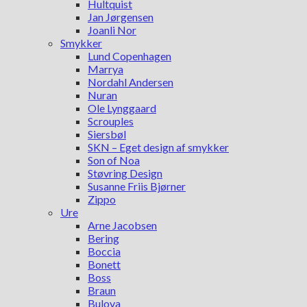
Hultquist
Jan Jørgensen
Joanli Nor
Smykker
Lund Copenhagen
Marrya
Nordahl Andersen
Nuran
Ole Lynggaard
Scrouples
Siersbøl
SKN – Eget design af smykker
Son of Noa
Støvring Design
Susanne Friis Bjørner
Zippo
Ure
Arne Jacobsen
Bering
Boccia
Bonett
Boss
Braun
Bulova