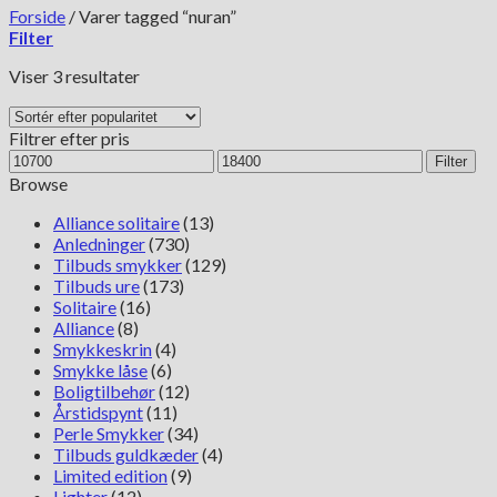
Forside
/
Varer tagged “nuran”
Filter
Sorteret
Viser 3 resultater
efter
popularitet
Filtrer efter pris
Mindste
Højeste
Filter
pris
pris
Browse
Alliance solitaire
(13)
Anledninger
(730)
Tilbuds smykker
(129)
Tilbuds ure
(173)
Solitaire
(16)
Alliance
(8)
Smykkeskrin
(4)
Smykke låse
(6)
Boligtilbehør
(12)
Årstidspynt
(11)
Perle Smykker
(34)
Tilbuds guldkæder
(4)
Limited edition
(9)
Lighter
(12)