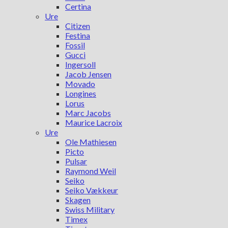
Certina
Ure
Citizen
Festina
Fossil
Gucci
Ingersoll
Jacob Jensen
Movado
Longines
Lorus
Marc Jacobs
Maurice Lacroix
Ure
Ole Mathiesen
Picto
Pulsar
Raymond Weil
Seiko
Seiko Vækkeur
Skagen
Swiss Military
Timex