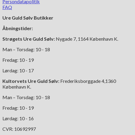
varianter.
Persondatapolitik
Mulighederne
FAQ
kan
Ure Guld Sølv Butikker
vælges
på
Åbningstider:
varesiden
Strøgets Ure Guld Sølv:
Nygade 7, 1164 København K.
Man – Torsdag: 10 - 18
Fredag: 10 - 19
Lørdag: 10 - 17
Kultorvets Ure Guld Sølv:
Frederiksborggade 4,1360
København K.
Man – Torsdag: 10 - 18
Fredag: 10 - 19
Lørdag: 10 - 16
CVR: 10692997