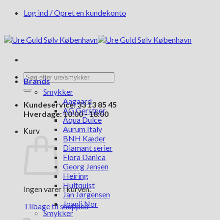
Fortsæt
Log ind / Opret en kundekonto
til
indhold
Søg
Brands
efter:
Smykker
Aagaard
Kundeservice: 33 13 85 45
AG Gerstner
Hverdage: 10:00 - 18:00
Aqua Dulce
Aurum Italy
Kurv
BNH Kæder
Diamant serier
Flora Danica
Georg Jensen
Heiring
Hultquist
Ingen varer i kurven.
Jan Jørgensen
Joanli Nor
Tilbage til shoppen
Smykker