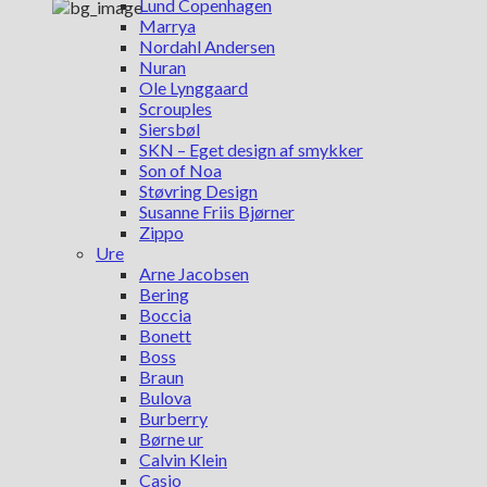
Lund Copenhagen
Marrya
Nordahl Andersen
Nuran
Ole Lynggaard
Scrouples
Siersbøl
SKN – Eget design af smykker
Son of Noa
Støvring Design
Susanne Friis Bjørner
Zippo
Ure
Arne Jacobsen
Bering
Boccia
Bonett
Boss
Braun
Bulova
Burberry
Børne ur
Calvin Klein
Casio