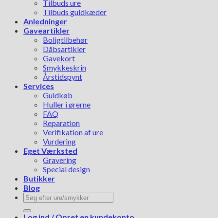
Tilbuds ure
Tilbuds guldkæder
Anledninger
Gaveartikler
Boligtilbehør
Dåbsartikler
Gavekort
Smykkeskrin
Årstidspynt
Services
Guldkøb
Huller i ørerne
FAQ
Reparation
Verifikation af ure
Vurdering
Eget Værksted
Gravering
Special design
Butikker
Blog
Søg
efter:
Log ind / Opret en kundekonto