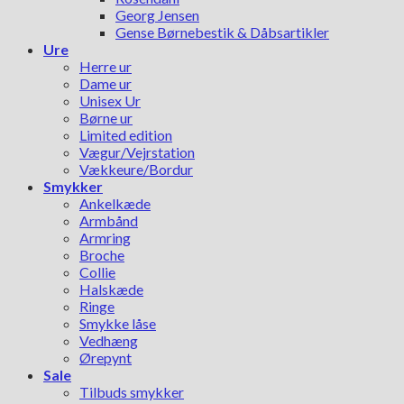
Georg Jensen
Gense Børnebestik & Dåbsartikler
Ure
Herre ur
Dame ur
Unisex Ur
Børne ur
Limited edition
Vægur/Vejrstation
Vækkeure/Bordur
Smykker
Ankelkæde
Armbånd
Armring
Broche
Collie
Halskæde
Ringe
Smykke låse
Vedhæng
Ørepynt
Sale
Tilbuds smykker