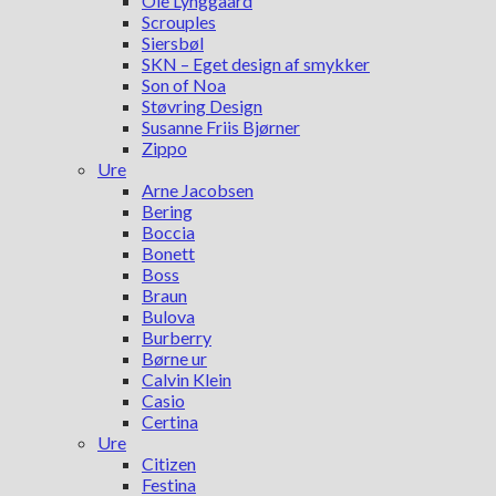
Ole Lynggaard
Scrouples
Siersbøl
SKN – Eget design af smykker
Son of Noa
Støvring Design
Susanne Friis Bjørner
Zippo
Ure
Arne Jacobsen
Bering
Boccia
Bonett
Boss
Braun
Bulova
Burberry
Børne ur
Calvin Klein
Casio
Certina
Ure
Citizen
Festina