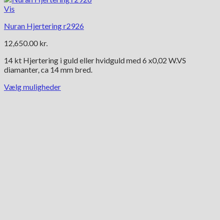
Vis
Nuran Hjertering r2926
12,650.00
kr.
14 kt Hjertering i guld eller hvidguld med 6 x0,02 W.VS
diamanter, ca 14 mm bred.
Vælg muligheder
Dette
vare
har
flere
varianter.
Mulighederne
kan
vælges
på
varesiden