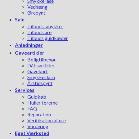
Smykke låse
Vedhæng
Ørepynt
Sale
Tilbuds smykker
Tilbuds ure
Tilbuds guldkæder
Anledninger
Gaveartikler
Boligtilbehør
Dåbsartikler
Gavekort
Smykkeskrin
Årstidspynt
Services
Guldkøb
Huller i ørerne
FAQ
Reparation
Verifikation af ure
Vurdering
Eget Værksted