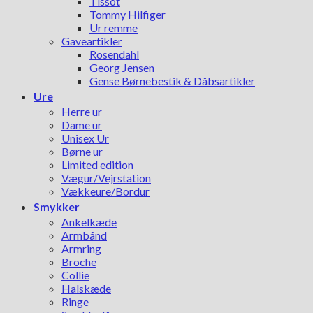
Tissot
Tommy Hilfiger
Ur remme
Gaveartikler
Rosendahl
Georg Jensen
Gense Børnebestik & Dåbsartikler
Ure
Herre ur
Dame ur
Unisex Ur
Børne ur
Limited edition
Vægur/Vejrstation
Vækkeure/Bordur
Smykker
Ankelkæde
Armbånd
Armring
Broche
Collie
Halskæde
Ringe