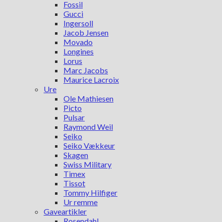
Fossil
Gucci
Ingersoll
Jacob Jensen
Movado
Longines
Lorus
Marc Jacobs
Maurice Lacroix
Ure
Ole Mathiesen
Picto
Pulsar
Raymond Weil
Seiko
Seiko Vækkeur
Skagen
Swiss Military
Timex
Tissot
Tommy Hilfiger
Ur remme
Gaveartikler
Rosendahl