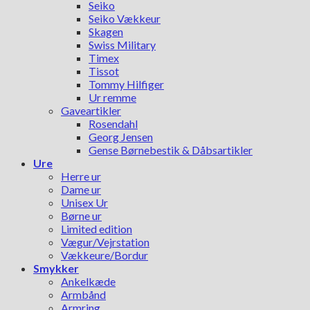
Seiko
Seiko Vækkeur
Skagen
Swiss Military
Timex
Tissot
Tommy Hilfiger
Ur remme
Gaveartikler
Rosendahl
Georg Jensen
Gense Børnebestik & Dåbsartikler
Ure
Herre ur
Dame ur
Unisex Ur
Børne ur
Limited edition
Vægur/Vejrstation
Vækkeure/Bordur
Smykker
Ankelkæde
Armbånd
Armring