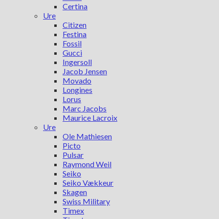
Certina
Ure
Citizen
Festina
Fossil
Gucci
Ingersoll
Jacob Jensen
Movado
Longines
Lorus
Marc Jacobs
Maurice Lacroix
Ure
Ole Mathiesen
Picto
Pulsar
Raymond Weil
Seiko
Seiko Vækkeur
Skagen
Swiss Military
Timex