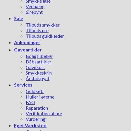
Smykke låse
Vedhæng
Ørepynt
Sale
Tilbuds smykker
Tilbuds ure
Tilbuds guldkæder
Anledninger
Gaveartikler
Boligtilbehør
Dåbsartikler
Gavekort
Smykkeskrin
Årstidspynt
Services
Guldkøb
Huller i ørerne
FAQ
Reparation
Verifikation af ure
Vurdering
Eget Værksted