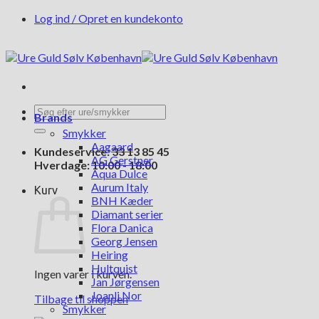
Fortsæt
Log ind / Opret en kundekonto
til
indhold
Søg
Brands
efter:
Smykker
Aagaard
Kundeservice: 33 13 85 45
AG Gerstner
Hverdage: 10:00 - 18:00
Aqua Dulce
Aurum Italy
Kurv
BNH Kæder
Diamant serier
Flora Danica
Georg Jensen
Heiring
Hultquist
Ingen varer i kurven.
Jan Jørgensen
Joanli Nor
Tilbage til shoppen
Smykker