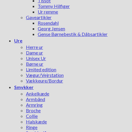
Tissot
Tommy Hilfiger
Ur remme
Gaveartikler
Rosendahl
Georg Jensen
Gense Børnebestik & Dåbsartikler
Ure
Herre ur
Dame ur
Unisex Ur
Børne ur
Limited edition
Vægur/Vejrstation
Vækkeure/Bordur
Smykker
Ankelkæde
Armbånd
Armring
Broche
Collie
Halskæde
Ringe