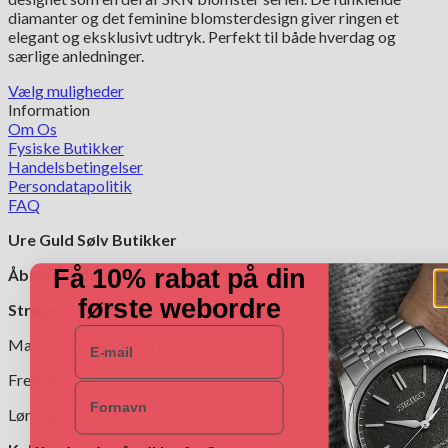
18,550.00 kr..
12,985.00 kr..
diamanter og det feminine blomsterdesign giver ringen et
elegant og eksklusivt udtryk. Perfekt til både hverdag og
særlige anledninger.
Vælg muligheder
Dette
Information
vare
Om Os
har
Fysiske Butikker
flere
Handelsbetingelser
varianter.
Persondatapolitik
Mulighederne
FAQ
kan
Ure Guld Sølv Butikker
vælges
på
Få 10% rabat på din
Åbningstider:
varesiden
første webordre
Strøgets Ure Guld Sølv:
Nygade 7, 1164 København K.
E-mail
Man – Torsdag: 10 - 18
Fredag: 10 - 19
Navn
Lørdag: 10 - 17