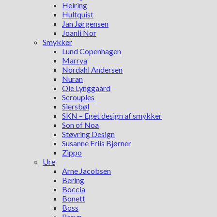
Heiring
Hultquist
Jan Jørgensen
Joanli Nor
Smykker
Lund Copenhagen
Marrya
Nordahl Andersen
Nuran
Ole Lynggaard
Scrouples
Siersbøl
SKN – Eget design af smykker
Son of Noa
Støvring Design
Susanne Friis Bjørner
Zippo
Ure
Arne Jacobsen
Bering
Boccia
Bonett
Boss
Braun