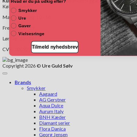
Kultorvets Ure Guld Sølv:
Frederiksborggade 4,1360
Hvad er du på udkig efter?
København K.
Smykker
Man – Torsdag: 10 - 18
Ure
Gaver
Fredag: 10 - 19
Vielsesringe
Lørdag: 10 - 16
Tilmeld nyhedsbrev
CVR: 10692997
Copyright 2026 ©
Ure Guld Sølv
Brands
Smykker
Aagaard
AG Gerstner
Aqua Dulce
Aurum Italy
BNH Kæder
Diamant serier
Flora Danica
Georg Jensen