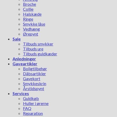
Broche
Collie
Halskæde
Ringe
Smykke låse
Vedhæng
Ørepynt
Sale
Tilbuds smykker
Tilbuds ure
Tilbuds guldkæder
Anledninger
Gaveartikler
Boligtilbehør
Dåbsartikler
Gavekort
Smykkeskrin
Årstidspynt
Services
Guldkøb
Huller i ørerne
FAQ
Reparation