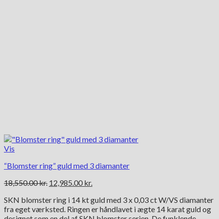
Vis
“Blomster ring” guld med 3 diamanter
Den
Den
18,550.00
kr.
12,985.00
kr.
oprindelige
aktuelle
SKN blomster ring i 14 kt guld med 3 x 0,03 ct W/VS diamanter
pris
pris
fra eget værksted. Ringen er håndlavet i ægte 14 karat guld og
var:
er:
designet som en del af SKN blomster serien. De funklende