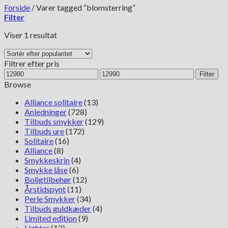
Forside
/
Varer tagged “blomsterring”
Filter
Viser 1 resultat
Filtrer efter pris
Mindste
Højeste
Filter
pris
pris
Browse
Alliance solitaire
(13)
Anledninger
(728)
Tilbuds smykker
(129)
Tilbuds ure
(172)
Solitaire
(16)
Alliance
(8)
Smykkeskrin
(4)
Smykke låse
(6)
Boligtilbehør
(12)
Årstidspynt
(11)
Perle Smykker
(34)
Tilbuds guldkæder
(4)
Limited edition
(9)
Lighter
(12)