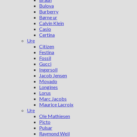
Bulova
Burberry
Børne ur
Calvin Klein
Casio
Certina
Ure
Citizen
Festina
Fossil
Gucci
Ingersoll
Jacob Jensen
Movado
Longines
Lorus
Marc Jacobs
Maurice Lacroix
Ure
Ole Mathiesen
Picto
Pulsar
Raymond Weil