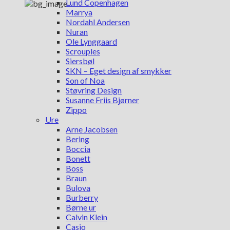
Lund Copenhagen
Marrya
Nordahl Andersen
Nuran
Ole Lynggaard
Scrouples
Siersbøl
SKN – Eget design af smykker
Son of Noa
Støvring Design
Susanne Friis Bjørner
Zippo
Ure
Arne Jacobsen
Bering
Boccia
Bonett
Boss
Braun
Bulova
Burberry
Børne ur
Calvin Klein
Casio