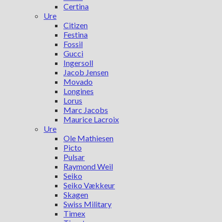
Certina
Ure
Citizen
Festina
Fossil
Gucci
Ingersoll
Jacob Jensen
Movado
Longines
Lorus
Marc Jacobs
Maurice Lacroix
Ure
Ole Mathiesen
Picto
Pulsar
Raymond Weil
Seiko
Seiko Vækkeur
Skagen
Swiss Military
Timex