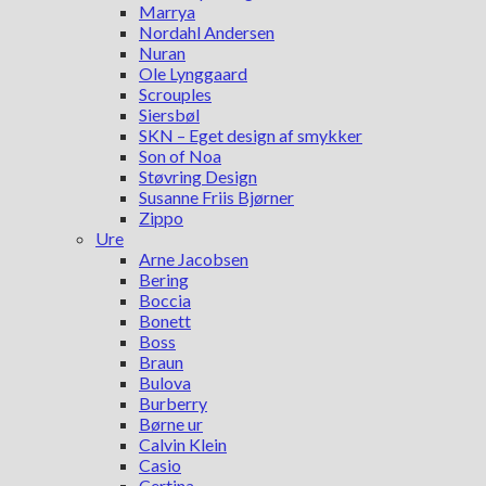
Marrya
Nordahl Andersen
Nuran
Ole Lynggaard
Scrouples
Siersbøl
SKN – Eget design af smykker
Son of Noa
Støvring Design
Susanne Friis Bjørner
Zippo
Ure
Arne Jacobsen
Bering
Boccia
Bonett
Boss
Braun
Bulova
Burberry
Børne ur
Calvin Klein
Casio
Certina