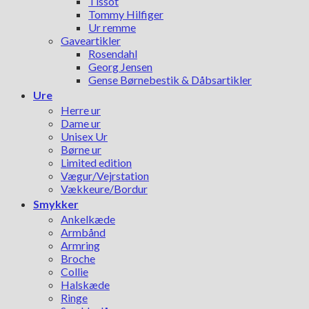
Tissot
Tommy Hilfiger
Ur remme
Gaveartikler
Rosendahl
Georg Jensen
Gense Børnebestik & Dåbsartikler
Ure
Herre ur
Dame ur
Unisex Ur
Børne ur
Limited edition
Vægur/Vejrstation
Vækkeure/Bordur
Smykker
Ankelkæde
Armbånd
Armring
Broche
Collie
Halskæde
Ringe