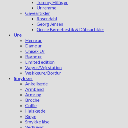
Tommy Hilfiger
Ur remme
Gaveartikler
Rosendahl
Georg Jensen
Gense Børnebestik & Dåbsartikler
Ure
Herre ur
Dame ur
Unisex Ur
Børne ur
Limited edition
Vægur/Vejrstation
Vækkeure/Bordur
Smykker
Ankelkæde
Armbånd
Armring
Broche
Collie
Halskæde
Ringe
Smykke låse
Vedhæng