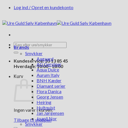
Fortsæt
Log ind / Opret en kundekonto
til
indhold
Søg
Brands
efter:
Smykker
Aagaard
Kundeservice: 33 13 85 45
AG Gerstner
Hverdage: 10:00 - 18:00
Aqua Dulce
Aurum Italy
Kurv
BNH Kæder
Diamant serier
Flora Danica
Georg Jensen
Heiring
Hultquist
Ingen varer i kurven.
Jan Jørgensen
Joanli Nor
Tilbage til shoppen
Smykker