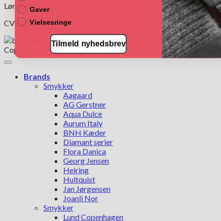
Lørdag: 10 - 16
Gaver
CVR: 10692997
Vielsesringe
Tilmeld nyhedsbrev
Copyright 2026 ©
Ure Guld Sølv
Brands
Smykker
Aagaard
AG Gerstner
Aqua Dulce
Aurum Italy
BNH Kæder
Diamant serier
Flora Danica
Georg Jensen
Heiring
Hultquist
Jan Jørgensen
Joanli Nor
Smykker
Lund Copenhagen