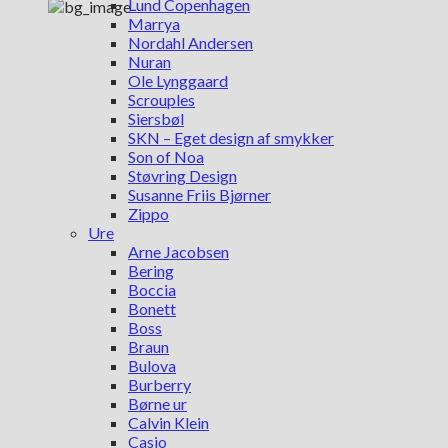
Lund Copenhagen
Marrya
Nordahl Andersen
Nuran
Ole Lynggaard
Scrouples
Siersbøl
SKN – Eget design af smykker
Son of Noa
Støvring Design
Susanne Friis Bjørner
Zippo
Ure
Arne Jacobsen
Bering
Boccia
Bonett
Boss
Braun
Bulova
Burberry
Børne ur
Calvin Klein
Casio