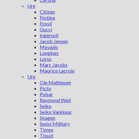
Ure
Citizen
Festina
Fossil
Gucci
Ingersoll
Jacob Jensen
Movado
Longines
Lorus
Marc Jacobs
Maurice Lacroix
Ure
Ole Mathiesen
Picto
Pulsar
Raymond Weil
Seiko
Seiko Vækkeur
Skagen
Swiss Military
Timex
Tissot