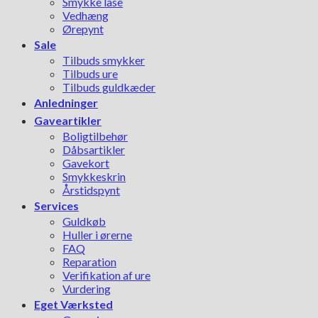
Smykke låse
Vedhæng
Ørepynt
Sale
Tilbuds smykker
Tilbuds ure
Tilbuds guldkæder
Anledninger
Gaveartikler
Boligtilbehør
Dåbsartikler
Gavekort
Smykkeskrin
Årstidspynt
Services
Guldkøb
Huller i ørerne
FAQ
Reparation
Verifikation af ure
Vurdering
Eget Værksted