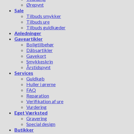
Ørepynt
Sale
Tilbuds smykker
Tilbuds ure
Tilbuds guldkæder
Anledninger
Gaveartikler
Boligtilbehør
Dåbsartikler
Gavekort
Smykkeskrin
Årstidspynt
Services
Guldkøb
Huller i ørerne
FAQ
Reparation
Verifikation af ure
Vurdering
Eget Værksted
Gravering
Special design
Butikker