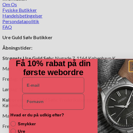
Om Os
Fysiske Butikker
Handelsbetingelser
Persondatapolitik
FAQ
Ure Guld Sølv Butikker
Åbningstider:
Strøgets Ure Guld Sølv:
Nygade 7, 1164 København K.
Få 10% rabat på din
Man – Torsdag: 10 - 18
første webordre
Fredag: 10 - 19
E-mail
Lørdag: 10 - 17
Navn
Kultorvets Ure Guld Sølv:
Frederiksborggade 4,1360
København K.
Hvad er du på udkig efter?
Man – Torsdag: 10 - 18
Smykker
Fredag: 10 - 19
Ure