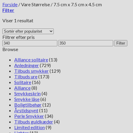
Forside
/
Vare Størrelse
/
7.5 cm x 7.5 cm x 4.5 cm
Filter
Viser 1 resultat
Filtrer efter pris
Mindste
Højeste
Filter
pris
pris
Browse
Alliance solitaire
(13)
Anledninger
(729)
Tilbuds smykker
(129)
Tilbuds ure
(173)
Solitaire
(16)
Alliance
(8)
Smykkeskrin
(4)
Smykke låse
(6)
Boligtilbehør
(12)
Årstidspynt
(11)
Perle Smykker
(34)
Tilbuds guldkæder
(4)
Limited edition
(9)
Lighter
(12)