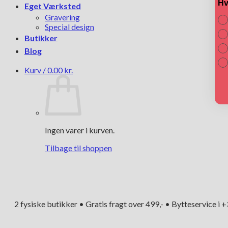
Hv
Eget Værksted
Gravering
Special design
Butikker
Blog
Kurv /
0.00
kr.
Ingen varer i kurven.
Tilbage til shoppen
2 fysiske butikker • Gratis fragt over 499,- • Bytteservice i 