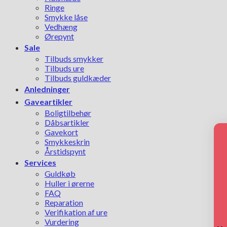
Ringe
Smykke låse
Vedhæng
Ørepynt
Sale
Tilbuds smykker
Tilbuds ure
Tilbuds guldkæder
Anledninger
Gaveartikler
Boligtilbehør
Dåbsartikler
Gavekort
Smykkeskrin
Årstidspynt
Services
Guldkøb
Huller i ørerne
FAQ
Reparation
Verifikation af ure
Vurdering