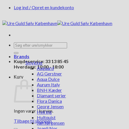
Fortsæt
Log ind / Opret en kundekonto
til
indhold
Søg
efter:
Brands
Kundeservice: 33 13 85 45
Smykker
Hverdage: 10:00 - 18:00
Aagaard
AG Gerstner
Kurv
Aqua Dulce
Aurum Italy
BNH Kæder
Diamant serier
Flora Danica
Georg Jensen
Ingen varer i kurven.
Heiring
Hultquist
Tilbage til shoppen
Jan Jørgensen
Joanli Nor