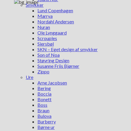
Smykker
Lund Copenhagen
Marrya
Nordahl Andersen
Nuran
Ole Lynggaard
Scrouples
Siersbøl
SKN – Eget design af smykker
Son of Noa
Støvring Design
Susanne Friis Bjørner
Zippo
Ure
Arne Jacobsen
Bering
Boccia
Bonett
Boss
Braun
Bulova
Burberry
Børne ur