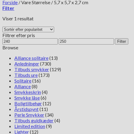
Forside
/
Vare Størrelse
/
5,7 x 5,7 x 2,7 cm
Filter
Viser 1 resultat
Filtrer efter pris
Mindste
Højeste
Filter
pris
pris
Browse
Alliance solitaire
(13)
Anledninger
(730)
Tilbuds smykker
(129)
Tilbuds ure
(173)
Solitaire
(16)
Alliance
(8)
Smykkeskrin
(4)
Smykke låse
(6)
Boligtilbehør
(12)
Årstidspynt
(11)
Perle Smykker
(34)
Tilbuds guldkæder
(4)
Limited edition
(9)
Lighter
(12)