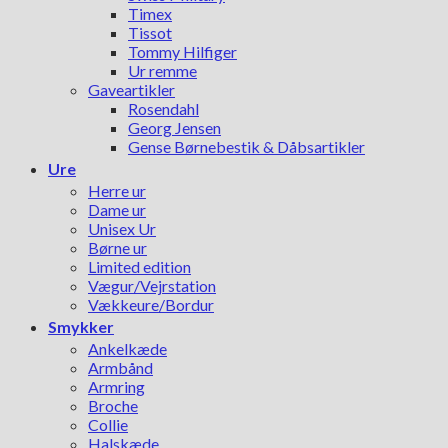
Timex
Tissot
Tommy Hilfiger
Ur remme
Gaveartikler
Rosendahl
Georg Jensen
Gense Børnebestik & Dåbsartikler
Ure
Herre ur
Dame ur
Unisex Ur
Børne ur
Limited edition
Vægur/Vejrstation
Vækkeure/Bordur
Smykker
Ankelkæde
Armbånd
Armring
Broche
Collie
Halskæde