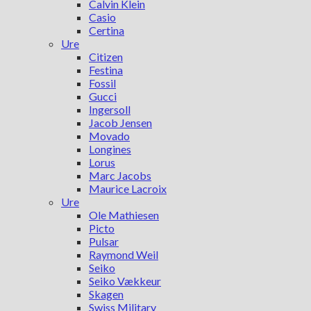
Calvin Klein
Casio
Certina
Ure
Citizen
Festina
Fossil
Gucci
Ingersoll
Jacob Jensen
Movado
Longines
Lorus
Marc Jacobs
Maurice Lacroix
Ure
Ole Mathiesen
Picto
Pulsar
Raymond Weil
Seiko
Seiko Vækkeur
Skagen
Swiss Military