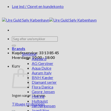
Fortsæt
Log ind / Opret en kundekonto
til
indhold
Søg
efter:
Brands
Kundeservice: 33 13 85 45
Smykker
Hverdage: 10:00 - 18:00
Aagaard
AG Gerstner
Kurv
Aqua Dulce
Aurum Italy
BNH Kæder
Diamant serier
Flora Danica
Georg Jensen
Ingen varer i kurven.
Heiring
Hultquist
Tilbage til shoppen
Jan Jørgensen
Joanli Nor