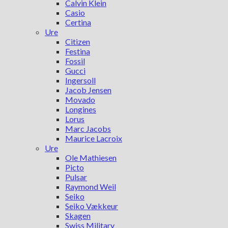
Calvin Klein
Casio
Certina
Ure
Citizen
Festina
Fossil
Gucci
Ingersoll
Jacob Jensen
Movado
Longines
Lorus
Marc Jacobs
Maurice Lacroix
Ure
Ole Mathiesen
Picto
Pulsar
Raymond Weil
Seiko
Seiko Vækkeur
Skagen
Swiss Military