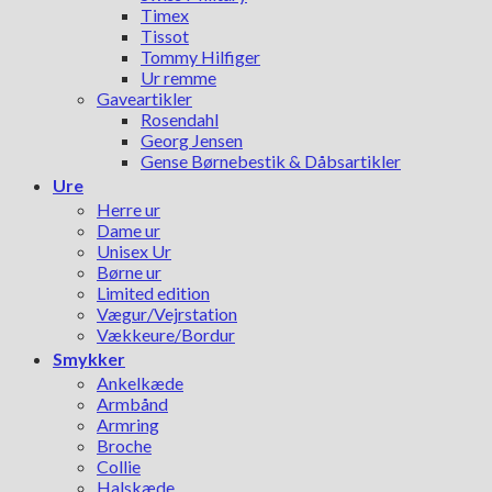
Timex
Tissot
Tommy Hilfiger
Ur remme
Gaveartikler
Rosendahl
Georg Jensen
Gense Børnebestik & Dåbsartikler
Ure
Herre ur
Dame ur
Unisex Ur
Børne ur
Limited edition
Vægur/Vejrstation
Vækkeure/Bordur
Smykker
Ankelkæde
Armbånd
Armring
Broche
Collie
Halskæde