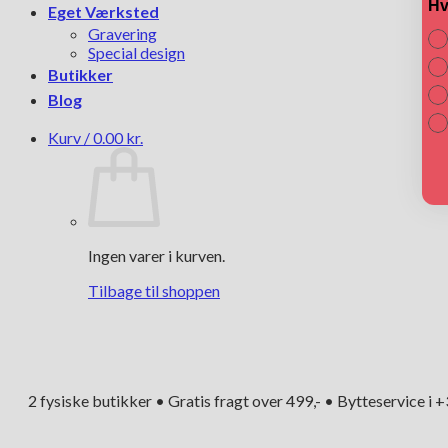
Hv
Eget Værksted
Gravering
Special design
Butikker
Blog
Kurv /
0.00
kr.
Ingen varer i kurven.
Tilbage til shoppen
2 fysiske butikker • Gratis fragt over 499,- • Bytteservice i 