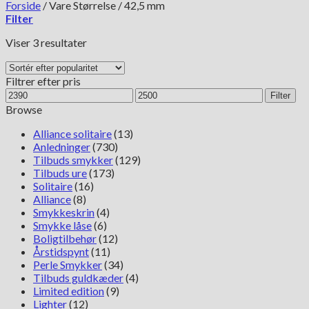
Forside
/
Vare Størrelse
/
42,5 mm
Filter
Sorteret
Viser 3 resultater
efter
popularitet
Filtrer efter pris
Mindste
Højeste
Filter
pris
pris
Browse
Alliance solitaire
(13)
Anledninger
(730)
Tilbuds smykker
(129)
Tilbuds ure
(173)
Solitaire
(16)
Alliance
(8)
Smykkeskrin
(4)
Smykke låse
(6)
Boligtilbehør
(12)
Årstidspynt
(11)
Perle Smykker
(34)
Tilbuds guldkæder
(4)
Limited edition
(9)
Lighter
(12)