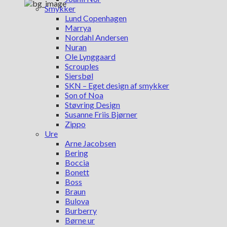
Smykker
Lund Copenhagen
Marrya
Nordahl Andersen
Nuran
Ole Lynggaard
Scrouples
Siersbøl
SKN – Eget design af smykker
Son of Noa
Støvring Design
Susanne Friis Bjørner
Zippo
Ure
Arne Jacobsen
Bering
Boccia
Bonett
Boss
Braun
Bulova
Burberry
Børne ur