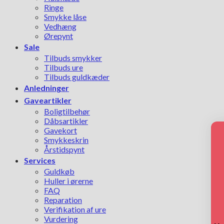
Ringe
Smykke låse
Vedhæng
Ørepynt
Sale
Tilbuds smykker
Tilbuds ure
Tilbuds guldkæder
Anledninger
Gaveartikler
Boligtilbehør
Dåbsartikler
Gavekort
Smykkeskrin
Årstidspynt
Services
Guldkøb
Huller i ørerne
FAQ
Reparation
Verifikation af ure
Vurdering