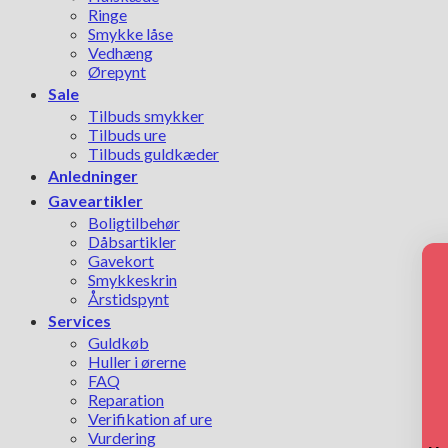
Ringe
Smykke låse
Vedhæng
Ørepynt
Sale
Tilbuds smykker
Tilbuds ure
Tilbuds guldkæder
Anledninger
Gaveartikler
Boligtilbehør
Dåbsartikler
Gavekort
Smykkeskrin
Årstidspynt
Services
Guldkøb
Huller i ørerne
FAQ
Reparation
Verifikation af ure
Vurdering