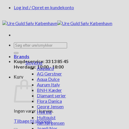
Fortsæt
Log ind / Opret en kundekonto
til
indhold
Søg
efter:
Brands
Kundeservice: 33 13 85 45
Smykker
Hverdage: 10:00 - 18:00
Aagaard
AG Gerstner
Kurv
Aqua Dulce
Aurum Italy
BNH Kæder
Diamant serier
Flora Danica
Georg Jensen
Ingen varer i kurven.
Heiring
Hultquist
Tilbage til shoppen
Jan Jørgensen
Joanli Nor