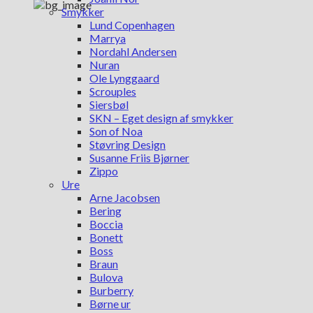
Smykker
Lund Copenhagen
Marrya
Nordahl Andersen
Nuran
Ole Lynggaard
Scrouples
Siersbøl
SKN – Eget design af smykker
Son of Noa
Støvring Design
Susanne Friis Bjørner
Zippo
Ure
Arne Jacobsen
Bering
Boccia
Bonett
Boss
Braun
Bulova
Burberry
Børne ur