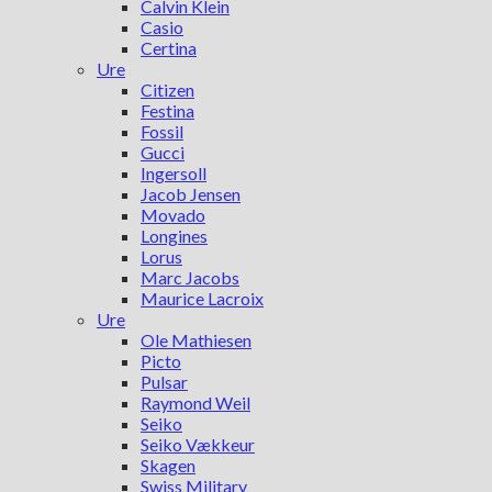
Calvin Klein
Casio
Certina
Ure
Citizen
Festina
Fossil
Gucci
Ingersoll
Jacob Jensen
Movado
Longines
Lorus
Marc Jacobs
Maurice Lacroix
Ure
Ole Mathiesen
Picto
Pulsar
Raymond Weil
Seiko
Seiko Vækkeur
Skagen
Swiss Military