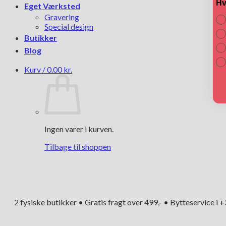
Hv
Eget Værksted
Gravering
Special design
Butikker
Blog
Kurv /
0.00
kr.
Ingen varer i kurven.
Tilbage til shoppen
2 fysiske butikker • Gratis fragt over 499,- • Bytteservice i 