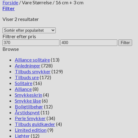
Forside
/
Vare Størrelse
/
16 cm + 3 cm
Filter
Sorteret
Viser 2 resultater
efter
popularitet
Filtrer efter pris
Mindste
Højeste
Filter
pris
pris
Browse
Alliance solitaire
(13)
Anledninger
(728)
Tilbuds smykker
(129)
Tilbuds ure
(172)
Solitaire
(16)
Alliance
(8)
Smykkeskrin
(4)
Smykke låse
(6)
Boligtilbehør
(12)
Årstidspynt
(11)
Perle Smykker
(34)
Tilbuds guldkæder
(4)
Limited edition
(9)
Lighter
(12)