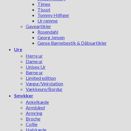
Timex
Tissot
Tommy Hilfiger
Ur remme
Gaveartikler
Rosendahl
Georg Jensen
Gense Børnebestik & Dåbsartikler
Ure
Herre ur
Dame ur
Unisex Ur
Børne ur
Limited edition
Vægur/Vejrstation
Vækkeure/Bordur
Smykker
Ankelkæde
Armbånd
Armring
Broche
Collie
Halskæde