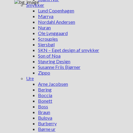
Smykker
Lund Copenhagen
Marrya
Nordahl Andersen
Nuran
Ole Lynggaard
Scrouples
Siersbøl
SKN – Eget design af smykker
Son of Noa
Støvring Design
Susanne Friis Bjørner
Zippo
Ure
Arne Jacobsen
Bering
Boccia
Bonett
Boss
Braun
Bulova
Burberry
Børne ur