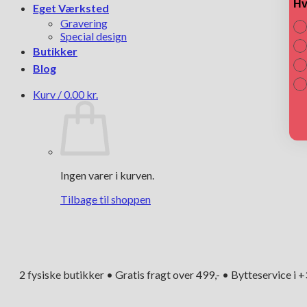
Hv
Eget Værksted
Gravering
Special design
Butikker
Blog
Kurv /
0.00
kr.
Ingen varer i kurven.
Tilbage til shoppen
2 fysiske butikker • Gratis fragt over 499,- • Bytteservice i 