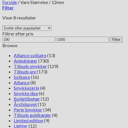
Forside
/
Vare Størrelse
/
12mm
Filter
Sorteret
Viser 8 resultater
efter
popularitet
Filtrer efter pris
Mindste
Højeste
Filter
pris
pris
Browse
Alliance solitaire
(13)
Anledninger
(730)
Tilbuds smykker
(129)
Tilbuds ure
(173)
Solitaire
(16)
Alliance
(8)
Smykkeskrin
(4)
Smykke låse
(6)
Boligtilbehør
(12)
Årstidspynt
(11)
Perle Smykker
(34)
Tilbuds guldkæder
(4)
Limited edition
(9)
Lighter
(12)