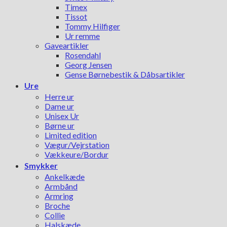
Timex
Tissot
Tommy Hilfiger
Ur remme
Gaveartikler
Rosendahl
Georg Jensen
Gense Børnebestik & Dåbsartikler
Ure
Herre ur
Dame ur
Unisex Ur
Børne ur
Limited edition
Vægur/Vejrstation
Vækkeure/Bordur
Smykker
Ankelkæde
Armbånd
Armring
Broche
Collie
Halskæde