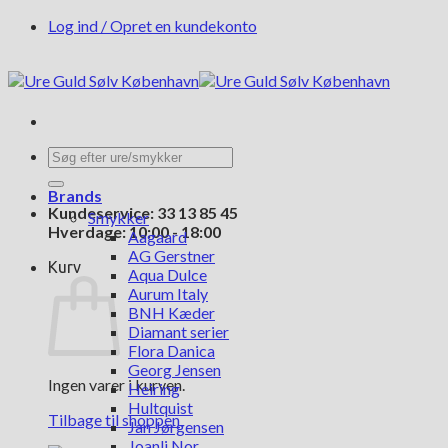
Fortsæt
Log ind / Opret en kundekonto
til
indhold
Søg
efter:
Brands
Kundeservice: 33 13 85 45
Smykker
Hverdage: 10:00 - 18:00
Aagaard
AG Gerstner
Kurv
Aqua Dulce
Aurum Italy
BNH Kæder
Diamant serier
Flora Danica
Georg Jensen
Ingen varer i kurven.
Heiring
Hultquist
Tilbage til shoppen
Jan Jørgensen
Joanli Nor