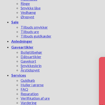
Ringe
Smykke låse
Vedhæng
Ørepynt
Sale
Tilbuds smykker
Tilbuds ure
Tilbuds guldkæder
Anledninger
Gaveartikler
Boligtilbehør
Dåbsartikler
Gavekort
Smykkeskrin
Årstidspynt
Services
Guldkøb
Huller i ørerne
FAQ
Reparation
Verifikation af ure
Vurdering