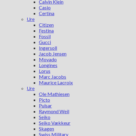
Calvin Klein
Casio
Certina
Ure
Citizen
Festina
Fossil
Gucci
Ingersoll
Jacob Jensen
Movado
Longines
Lorus
Marc Jacobs
Maurice Lacroix
Ure
Ole Mathiesen
Picto
Pulsar
Raymond Weil
Seiko
Seiko Vækkeur
Skagen
Swiss Military