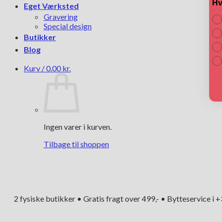
Hv
Eget Værksted
Gravering
Special design
Butikker
Blog
Kurv /
0.00
kr.
Ingen varer i kurven.
Tilbage til shoppen
2 fysiske butikker • Gratis fragt over 499,- • Bytteservice i 