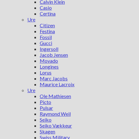
Calvin Klein
Casio
Certina
Ure
Citizen
Festina
Fossil
Gucci
Ingersoll
Jacob Jensen
Movado
Longines
Lorus
Marc Jacobs
Maurice Lacroix
Ure
Ole Mathiesen
Picto
Pulsar
Raymond Weil
Seiko
Seiko Vækkeur
Skagen
Swiss Military