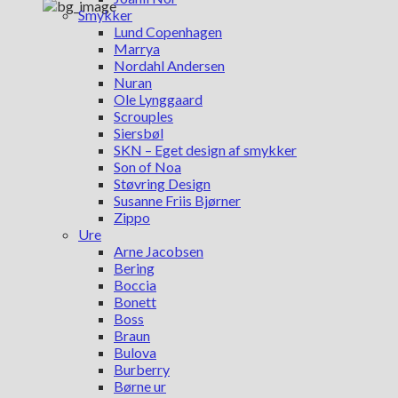
Smykker
Lund Copenhagen
Marrya
Nordahl Andersen
Nuran
Ole Lynggaard
Scrouples
Siersbøl
SKN – Eget design af smykker
Son of Noa
Støvring Design
Susanne Friis Bjørner
Zippo
Ure
Arne Jacobsen
Bering
Boccia
Bonett
Boss
Braun
Bulova
Burberry
Børne ur