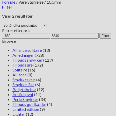
Forside
/
Vare Størrelse
/
10,5mm
Filter
Sorteret
Viser 2 resultater
efter
popularitet
Filtrer efter pris
Mindste
Højeste
Filter
pris
pris
Browse
Alliance solitaire
(13)
Anledninger
(728)
Tilbuds smykker
(129)
Tilbuds ure
(172)
Solitaire
(16)
Alliance
(8)
Smykkeskrin
(4)
Smykke låse
(6)
Boligtilbehør
(12)
Årstidspynt
(11)
Perle Smykker
(34)
Tilbuds guldkæder
(4)
Limited edition
(9)
Lighter
(12)