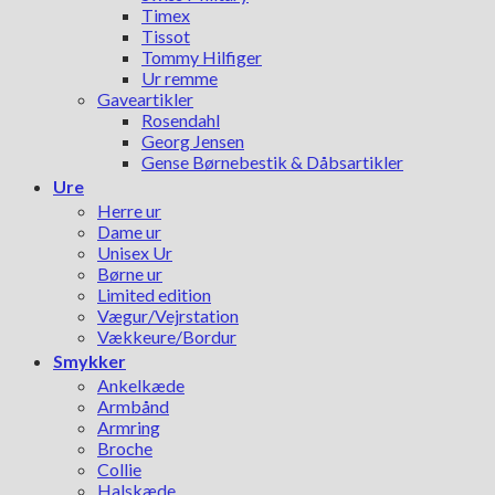
Timex
Tissot
Tommy Hilfiger
Ur remme
Gaveartikler
Rosendahl
Georg Jensen
Gense Børnebestik & Dåbsartikler
Ure
Herre ur
Dame ur
Unisex Ur
Børne ur
Limited edition
Vægur/Vejrstation
Vækkeure/Bordur
Smykker
Ankelkæde
Armbånd
Armring
Broche
Collie
Halskæde