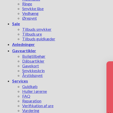
Ringe
Smykke låse
Vedhæng
Ørepynt
Sale
Tilbuds smykker
Tilbuds ure
Tilbuds guldkæder
Anledninger
Gaveartikler
Boligtilbehør
Dåbsartikler
Gavekort
Smykkeskrin
Årstidspynt
Services
Guldkøb
Huller i ørerne
FAQ
Reparation
Verifikation af ure
Vurdering