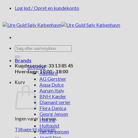
Fortsæt
Log ind / Opret en kundekonto
til
indhold
Søg
efter:
Brands
Kundeservice: 33 13 85 45
Smykker
Hverdage: 10:00 - 18:00
Aagaard
AG Gerstner
Kurv
Aqua Dulce
Aurum Italy
BNH Kæder
Diamant serier
Flora Danica
Georg Jensen
Ingen varer i kurven.
Heiring
Hultquist
Tilbage til shoppen
Jan Jørgensen
Joanli Nor