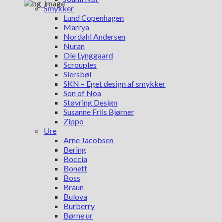
Smykker
Lund Copenhagen
Marrya
Nordahl Andersen
Nuran
Ole Lynggaard
Scrouples
Siersbøl
SKN – Eget design af smykker
Son of Noa
Støvring Design
Susanne Friis Bjørner
Zippo
Ure
Arne Jacobsen
Bering
Boccia
Bonett
Boss
Braun
Bulova
Burberry
Børne ur