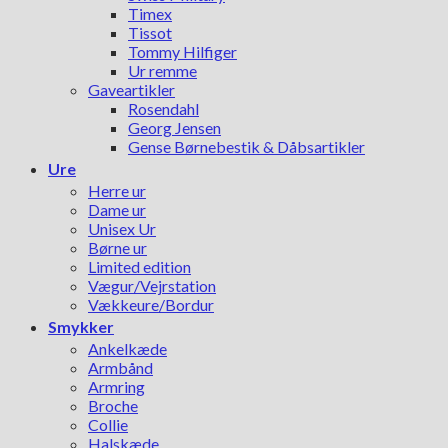
Timex
Tissot
Tommy Hilfiger
Ur remme
Gaveartikler
Rosendahl
Georg Jensen
Gense Børnebestik & Dåbsartikler
Ure
Herre ur
Dame ur
Unisex Ur
Børne ur
Limited edition
Vægur/Vejrstation
Vækkeure/Bordur
Smykker
Ankelkæde
Armbånd
Armring
Broche
Collie
Halskæde