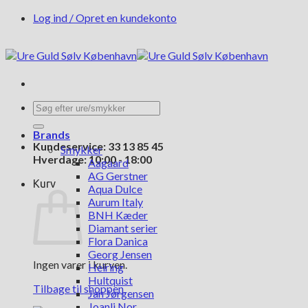
Fortsæt
Log ind / Opret en kundekonto
til
indhold
Søg
efter:
Brands
Kundeservice: 33 13 85 45
Smykker
Hverdage: 10:00 - 18:00
Aagaard
AG Gerstner
Kurv
Aqua Dulce
Aurum Italy
BNH Kæder
Diamant serier
Flora Danica
Georg Jensen
Ingen varer i kurven.
Heiring
Hultquist
Tilbage til shoppen
Jan Jørgensen
Joanli Nor