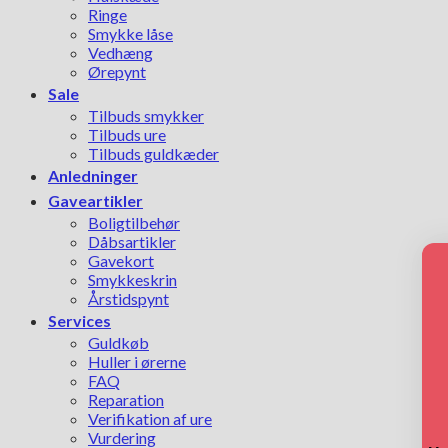
Ringe
Smykke låse
Vedhæng
Ørepynt
Sale
Tilbuds smykker
Tilbuds ure
Tilbuds guldkæder
Anledninger
Gaveartikler
Boligtilbehør
Dåbsartikler
Gavekort
Smykkeskrin
Årstidspynt
Services
Guldkøb
Huller i ørerne
FAQ
Reparation
Verifikation af ure
Vurdering