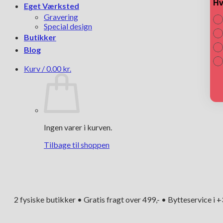
Hv
Eget Værksted
Gravering
Special design
Butikker
Blog
Kurv /
0.00
kr.
Ingen varer i kurven.
Tilbage til shoppen
2 fysiske butikker • Gratis fragt over 499,- • Bytteservice i 