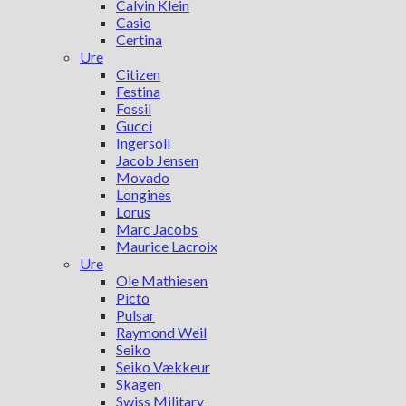
Calvin Klein
Casio
Certina
Ure
Citizen
Festina
Fossil
Gucci
Ingersoll
Jacob Jensen
Movado
Longines
Lorus
Marc Jacobs
Maurice Lacroix
Ure
Ole Mathiesen
Picto
Pulsar
Raymond Weil
Seiko
Seiko Vækkeur
Skagen
Swiss Military