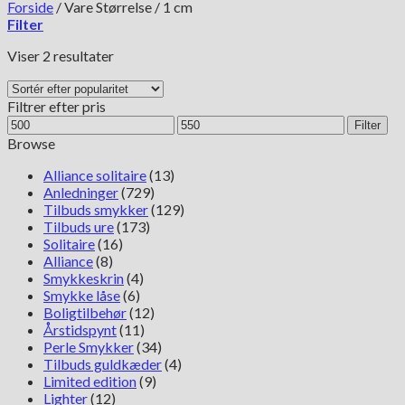
Forside
/
Vare Størrelse
/
1 cm
Filter
Sorteret
Viser 2 resultater
efter
popularitet
Filtrer efter pris
Mindste
Højeste
Filter
pris
pris
Browse
Alliance solitaire
(13)
Anledninger
(729)
Tilbuds smykker
(129)
Tilbuds ure
(173)
Solitaire
(16)
Alliance
(8)
Smykkeskrin
(4)
Smykke låse
(6)
Boligtilbehør
(12)
Årstidspynt
(11)
Perle Smykker
(34)
Tilbuds guldkæder
(4)
Limited edition
(9)
Lighter
(12)