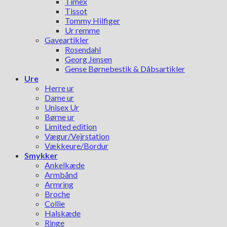
Timex
Tissot
Tommy Hilfiger
Ur remme
Gaveartikler
Rosendahl
Georg Jensen
Gense Børnebestik & Dåbsartikler
Ure
Herre ur
Dame ur
Unisex Ur
Børne ur
Limited edition
Vægur/Vejrstation
Vækkeure/Bordur
Smykker
Ankelkæde
Armbånd
Armring
Broche
Collie
Halskæde
Ringe