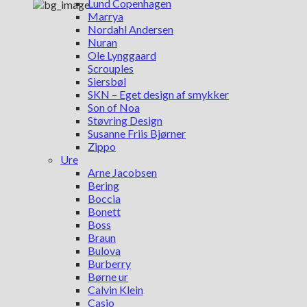
Lund Copenhagen
Marrya
Nordahl Andersen
Nuran
Ole Lynggaard
Scrouples
Siersbøl
SKN – Eget design af smykker
Son of Noa
Støvring Design
Susanne Friis Bjørner
Zippo
Ure
Arne Jacobsen
Bering
Boccia
Bonett
Boss
Braun
Bulova
Burberry
Børne ur
Calvin Klein
Casio