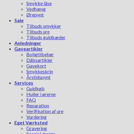
Smykke låse
Vedhæng
Ørepynt
Sale
Tilbuds smykker
Tilbuds ure
Tilbuds guldkæder
Anledninger
Gaveartikler
Boligtilbehør
Dåbsartikler
Gavekort
Smykkeskrin
Årstidspynt
Services
Guldkøb
Huller i ørerne
FAQ
Reparation
Verifikation af ure
Vurdering
Eget Værksted
Gravering
Special design