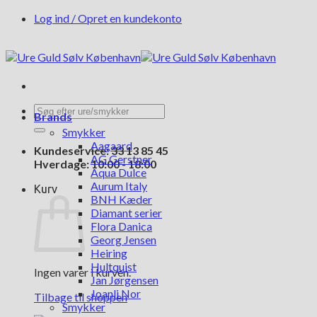
Fortsæt
Log ind / Opret en kundekonto
til
indhold
Søg
Brands
efter:
Smykker
Aagaard
Kundeservice: 33 13 85 45
AG Gerstner
Hverdage: 10:00 - 18:00
Aqua Dulce
Aurum Italy
Kurv
BNH Kæder
Diamant serier
Flora Danica
Georg Jensen
Heiring
Hultquist
Ingen varer i kurven.
Jan Jørgensen
Joanli Nor
Tilbage til shoppen
Smykker