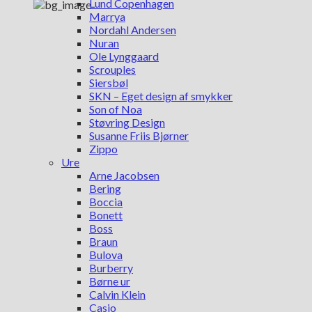
Lund Copenhagen
Marrya
Nordahl Andersen
Nuran
Ole Lynggaard
Scrouples
Siersbøl
SKN – Eget design af smykker
Son of Noa
Støvring Design
Susanne Friis Bjørner
Zippo
Ure
Arne Jacobsen
Bering
Boccia
Bonett
Boss
Braun
Bulova
Burberry
Børne ur
Calvin Klein
Casio