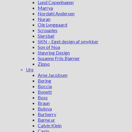
Lund Copenhagen
Marrya
Nordahl Andersen
Nuran
Ole Lynggaard
Scrouples
Siersbøl
SKN – Eget design af smykker
Son of Noa
Støvring Design
Susanne Friis Bjørner
Zippo
Ure
Arne Jacobsen
Bering
Boccia
Bonett
Boss
Braun
Bulova
Burberry
Børne ur
Calvin Klein
Casio