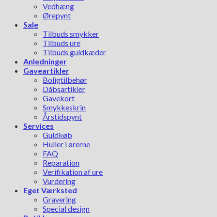
Vedhæng
Ørepynt
Sale
Tilbuds smykker
Tilbuds ure
Tilbuds guldkæder
Anledninger
Gaveartikler
Boligtilbehør
Dåbsartikler
Gavekort
Smykkeskrin
Årstidspynt
Services
Guldkøb
Huller i ørerne
FAQ
Reparation
Verifikation af ure
Vurdering
Eget Værksted
Gravering
Special design