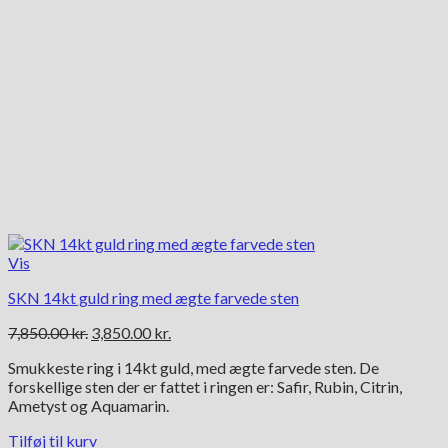
Vis
SKN 14kt guld ring med ægte farvede sten
Den
Den
7,850.00
kr.
3,850.00
kr.
oprindelige
aktuelle
Smukkeste ring i 14kt guld, med ægte farvede sten. De
pris
pris
forskellige sten der er fattet i ringen er: Safir, Rubin, Citrin,
var:
er:
Ametyst og Aquamarin.
7,850.00 kr..
3,850.00 kr..
Tilføj til kurv