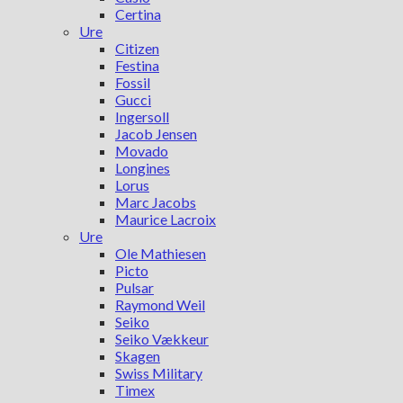
Certina
Ure
Citizen
Festina
Fossil
Gucci
Ingersoll
Jacob Jensen
Movado
Longines
Lorus
Marc Jacobs
Maurice Lacroix
Ure
Ole Mathiesen
Picto
Pulsar
Raymond Weil
Seiko
Seiko Vækkeur
Skagen
Swiss Military
Timex