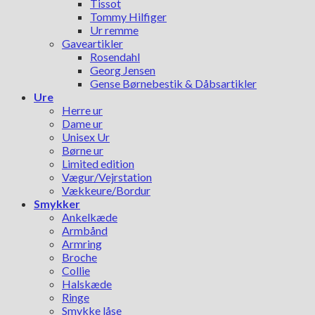
Tissot
Tommy Hilfiger
Ur remme
Gaveartikler
Rosendahl
Georg Jensen
Gense Børnebestik & Dåbsartikler
Ure
Herre ur
Dame ur
Unisex Ur
Børne ur
Limited edition
Vægur/Vejrstation
Vækkeure/Bordur
Smykker
Ankelkæde
Armbånd
Armring
Broche
Collie
Halskæde
Ringe
Smykke låse