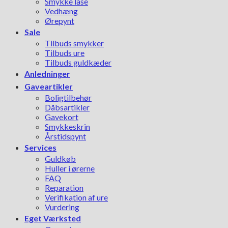
Smykke låse
Vedhæng
Ørepynt
Sale
Tilbuds smykker
Tilbuds ure
Tilbuds guldkæder
Anledninger
Gaveartikler
Boligtilbehør
Dåbsartikler
Gavekort
Smykkeskrin
Årstidspynt
Services
Guldkøb
Huller i ørerne
FAQ
Reparation
Verifikation af ure
Vurdering
Eget Værksted