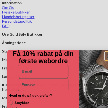
Information
Om Os
Fysiske Butikker
Handelsbetingelser
Persondatapolitik
FAQ
Ure Guld Sølv Butikker
Åbningstider:
Strøgets Ure Guld Sølv:
Nygade 7, 1164 København K.
Få 10% rabat på din
Man – Torsdag: 10 - 18
første webordre
E-mail
Fredag: 10 - 19
Lørdag: 10 - 17
Navn
Kultorvets Ure Guld Sølv:
Frederiksborggade 4,1360
København K.
Hvad er du på udkig efter?
Man – Torsdag: 10 - 18
Smykker
Fredag: 10 - 19