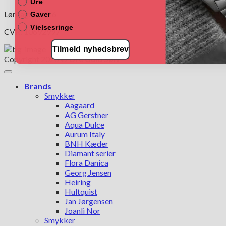
Ure
Lørdag: 10 - 16
Gaver
Vielsesringe
CVR: 10692997
Tilmeld nyhedsbrev
Copyright 2026 ©
Ure Guld Sølv
Brands
Smykker
Aagaard
AG Gerstner
Aqua Dulce
Aurum Italy
BNH Kæder
Diamant serier
Flora Danica
Georg Jensen
Heiring
Hultquist
Jan Jørgensen
Joanli Nor
Smykker