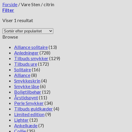
Forside
/
Vare Sten
/
citrin
Filter
Viser 1 resultat
Browse
Alliance solitaire
(13)
Anledninger
(728)
Tilbuds smykker
(129)
Tilbuds ure
(172)
Solitaire
(16)
Alliance
(8)
Smykkeskrin
(4)
Smykke låse
(6)
Boligtilbehør
(12)
Årstidspynt
(11)
Perle Smykker
(34)
Tilbuds guldkæder
(4)
Limited edition
(9)
Lighter
(12)
Ankelkæde
(7)
Collie
(35)