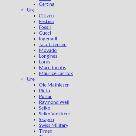
Certina
Ure
Citizen
Festina
Fossil
Gucci
Ingersoll
Jacob Jensen
Movado
Longines
Lorus
Marc Jacobs
Maurice Lacroix
Ure
Ole Mathiesen
Picto
Pulsar
Raymond Weil
Seiko
Seiko Vækkeur
Skagen
Swiss Military
Timex