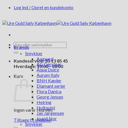
Fortsæt
Log ind / Opret en kundekonto
til
indhold
Søg
Brands
efter:
Smykker
Aagaard
Kundeservice: 33 13 85 45
AG Gerstner
Hverdage: 10:00 - 18:00
Aqua Dulce
Aurum Italy
Kurv
BNH Kæder
Diamant serier
Flora Danica
Georg Jensen
Heiring
Hultquist
Ingen varer i kurven.
Jan Jørgensen
Joanli Nor
Tilbage til shoppen
Smykker