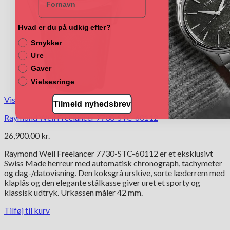
Hvad er du på udkig efter?
Smykker
Ure
Gaver
Vielsesringe
Vis
Tilmeld nyhedsbrev
Raymond Weil Freelancer 7730-STC-60112
26,900.00
kr.
Raymond Weil Freelancer 7730-STC-60112 er et eksklusivt
Swiss Made herreur med automatisk chronograph, tachymeter
og dag-/datovisning. Den koksgrå urskive, sorte læderrem med
klaplås og den elegante stålkasse giver uret et sporty og
klassisk udtryk. Urkassen måler 42 mm.
Tilføj til kurv