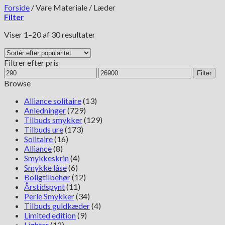
Forside
/
Vare Materiale
/
Læder
Filter
Sorteret
Viser 1–20 af 30 resultater
efter
popularitet
Filtrer efter pris
Mindste
Højeste
Filter
pris
pris
Browse
Alliance solitaire
(13)
Anledninger
(729)
Tilbuds smykker
(129)
Tilbuds ure
(173)
Solitaire
(16)
Alliance
(8)
Smykkeskrin
(4)
Smykke låse
(6)
Boligtilbehør
(12)
Årstidspynt
(11)
Perle Smykker
(34)
Tilbuds guldkæder
(4)
Limited edition
(9)
Lighter
(12)