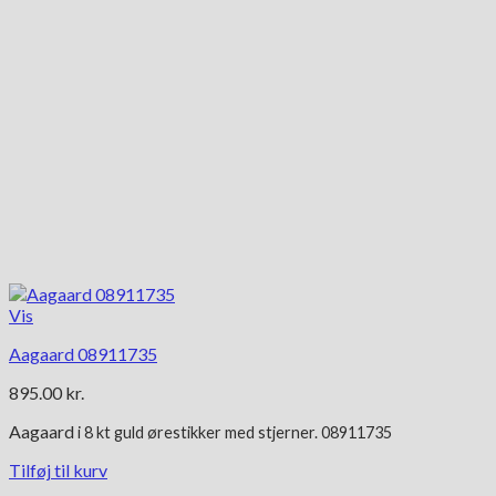
Vis
Aagaard 08911735
895.00
kr.
Aagaard
i 8 kt g
uld ørestikker med stjerner. 08911735
Tilføj til kurv