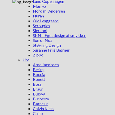
Lund Copenhagen
Marrya
Nordahl Andersen
Nuran
Ole Lynggaard
Scrouples
Siersbøl
SKN – Eget design af smykker
Son of Noa
Støvring Design
Susanne Friis Bjørner
Zippo
Ure
Arne Jacobsen
Bering
Boccia
Bonett
Boss
Braun
Bulova
Burberry
Børne ur
Calvin Klein
Casio