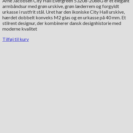
Arne Jacobsen City Hall Evergreen 53208-2088G er et elegant
armbåndsur med grøn urskive, grøn læderrem og forgyldt
urkasse i rustfrit stål. Uret har den ikoniske City Hall urskive,
hærdet dobbelt konveks M2 glas og en urkasse på 40 mm. Et
stilrent designur, der kombinerer dansk designhistorie med
moderne kvalitet
Tilføj til kurv