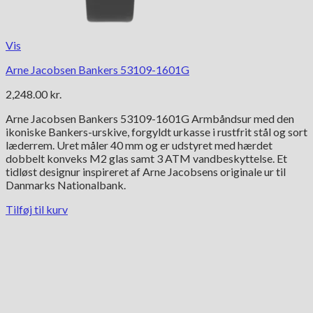
Vis
Arne Jacobsen Bankers 53109-1601G
2,248.00
kr.
Arne Jacobsen Bankers 53109-1601G Armbåndsur med den
ikoniske Bankers-urskive, forgyldt urkasse i rustfrit stål og sort
læderrem. Uret måler 40 mm og er udstyret med hærdet
dobbelt konveks M2 glas samt 3 ATM vandbeskyttelse. Et
tidløst designur inspireret af Arne Jacobsens originale ur til
Danmarks Nationalbank.
Tilføj til kurv