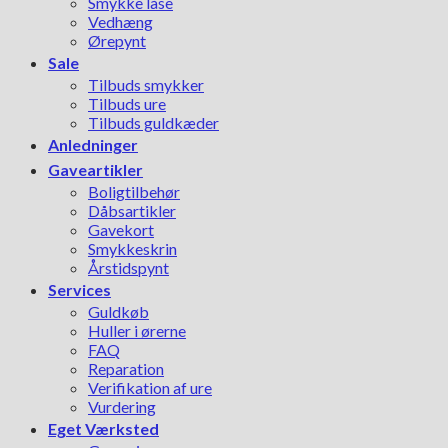
Smykke låse
Vedhæng
Ørepynt
Sale
Tilbuds smykker
Tilbuds ure
Tilbuds guldkæder
Anledninger
Gaveartikler
Boligtilbehør
Dåbsartikler
Gavekort
Smykkeskrin
Årstidspynt
Services
Guldkøb
Huller i ørerne
FAQ
Reparation
Verifikation af ure
Vurdering
Eget Værksted