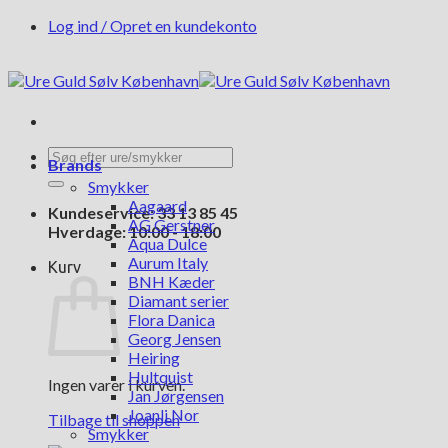
Fortsæt
Log ind / Opret en kundekonto
til
indhold
Søg
Brands
efter:
Smykker
Aagaard
Kundeservice: 33 13 85 45
AG Gerstner
Hverdage: 10:00 - 18:00
Aqua Dulce
Aurum Italy
Kurv
BNH Kæder
Diamant serier
Flora Danica
Georg Jensen
Heiring
Hultquist
Ingen varer i kurven.
Jan Jørgensen
Joanli Nor
Tilbage til shoppen
Smykker