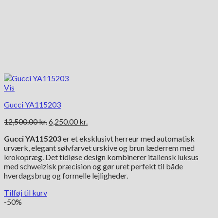
Vis
Gucci YA115203
Den
Den
12,500.00
kr.
6,250.00
kr.
oprindelige
aktuelle
Gucci YA115203
er et eksklusivt herreur med automatisk
pris
pris
urværk, elegant sølvfarvet urskive og brun læderrem med
var:
er:
krokopræg. Det tidløse design kombinerer italiensk luksus
12,500.00 kr..
6,250.00 kr..
med schweizisk præcision og gør uret perfekt til både
hverdagsbrug og formelle lejligheder.
Tilføj til kurv
-50%