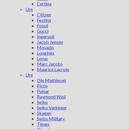
Certina
Ure
Citizen
Festina
Fossil
Gucci
Ingersoll
Jacob Jensen
Movado
Longines
Lorus
Marc Jacobs
Maurice Lacroix
Ure
Ole Mathiesen
Picto
Pulsar
Raymond Weil
Seiko
Seiko Vækkeur
Skagen
Swiss Military
Timex