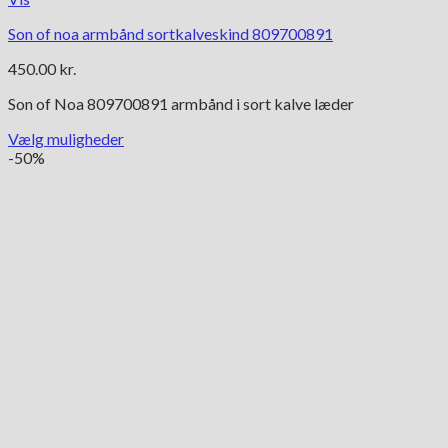
Son of noa armbånd sortkalveskind 809700891
450.00
kr.
Son of Noa 809700891 armbånd i sort kalve læder
Vælg muligheder
Dette
-50%
vare
har
flere
varianter.
Mulighederne
kan
vælges
på
varesiden