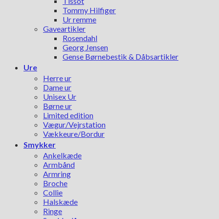
Tissot
Tommy Hilfiger
Ur remme
Gaveartikler
Rosendahl
Georg Jensen
Gense Børnebestik & Dåbsartikler
Ure
Herre ur
Dame ur
Unisex Ur
Børne ur
Limited edition
Vægur/Vejrstation
Vækkeure/Bordur
Smykker
Ankelkæde
Armbånd
Armring
Broche
Collie
Halskæde
Ringe