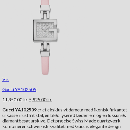
Vis
Gucci YA102509
Den
Den
11,850.00
kr.
5,925.00
kr.
oprindelige
aktuelle
Gucci YA102509
er et eksklusivt dameur med ikonisk firkantet
pris
pris
urkasse i rustfrit stål, en blød lyserød læderrem og en luksuriøs
var:
er:
diamantbesat urskive. Det præcise Swiss Made quartzværk
11,850.00 kr..
5,925.00 kr..
kombinerer schweizisk kvalitet med Guccis elegante design