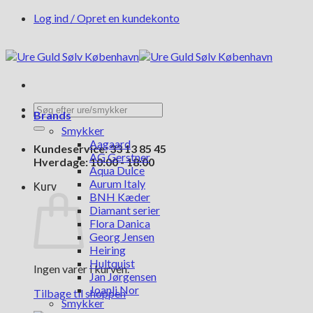
Fortsæt
Log ind / Opret en kundekonto
til
indhold
Søg
Brands
efter:
Smykker
Aagaard
Kundeservice: 33 13 85 45
AG Gerstner
Hverdage: 10:00 - 18:00
Aqua Dulce
Aurum Italy
Kurv
BNH Kæder
Diamant serier
Flora Danica
Georg Jensen
Heiring
Hultquist
Ingen varer i kurven.
Jan Jørgensen
Joanli Nor
Tilbage til shoppen
Smykker