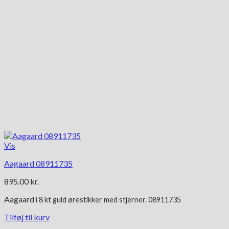
Vis
Aagaard 08911735
895.00
kr.
Aagaard
i 8 kt g
uld ørestikker med stjerner. 08911735
Tilføj til kurv