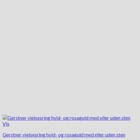
flere
varianter.
Mulighederne
kan
vælges
på
varesiden
Vis
Gerstner vielsesring hvid- og rosaguld med eller uden sten