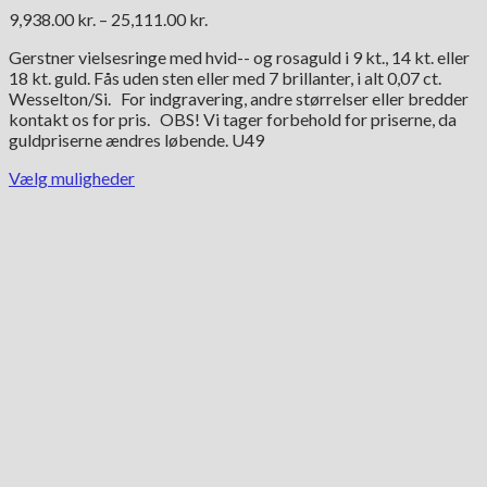
Prisinterval:
9,938.00
kr.
–
25,111.00
kr.
9,938.00 kr.
Gerstner vielsesringe med hvid-- og rosaguld i 9 kt., 14 kt. eller
til
18 kt. guld. Fås uden sten eller med 7 brillanter, i alt 0,07 ct.
25,111.00 kr.
Wesselton/Si. For indgravering, andre størrelser eller bredder
kontakt os for pris. OBS! Vi tager forbehold for priserne, da
guldpriserne ændres løbende. U49
Vælg muligheder
Dette
vare
har
flere
varianter.
Mulighederne
kan
vælges
på
varesiden