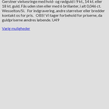
Gerstner vielsesringe med hvid- og rødguld i 9 kt., 14 kt. eller
til
18 kt. guld. Fås uden sten eller med 6 brillanter, i alt 0,046 ct.
30,899.00 kr.
Wesselton/Si. For indgravering, andre størrelser eller bredder
kontakt os for pris. OBS! Vi tager forbehold for priserne, da
guldpriserne ændres løbende. U49
Vælg muligheder
Dette
vare
har
flere
varianter.
Mulighederne
kan
vælges
på
varesiden