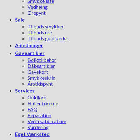
Smykke låse
Vedhæng
Ørepynt
Sale
Tilbuds smykker
Tilbuds ure
Tilbuds guldkæder
Anledninger
Gaveartikler
Boligtilbehør
Dåbsartikler
Gavekort
Smykkeskrin
Årstidspynt
Services
Guldkøb
Huller i ørerne
FAQ
Reparation
Verifikation af ure
Vurdering
Eget Værksted