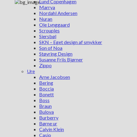
Lund Copenhagen
Marrya
Nordahl Andersen
Nuran
Ole Lynggaard
Scrouples
Siersbøl
SKN – Eget design af smykker
Son of Noa
Støvring Design
Susanne Friis Bjørner
Zippo
Ure
Arne Jacobsen
Bering
Boccia
Bonett
Boss
Braun
Bulova
Burberry
Børne ur
Calvin Klein
Casio