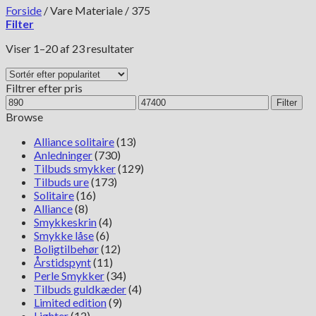
Forside
/
Vare Materiale
/
375
Filter
Sorteret
Viser 1–20 af 23 resultater
efter
popularitet
Filtrer efter pris
Mindste
Højeste
Filter
pris
pris
Browse
Alliance solitaire
(13)
Anledninger
(730)
Tilbuds smykker
(129)
Tilbuds ure
(173)
Solitaire
(16)
Alliance
(8)
Smykkeskrin
(4)
Smykke låse
(6)
Boligtilbehør
(12)
Årstidspynt
(11)
Perle Smykker
(34)
Tilbuds guldkæder
(4)
Limited edition
(9)
Lighter
(12)