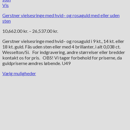
Vis
Gerstner vielsesringe med hvid– og rosaguld med eller uden
sten
Prisinterval:
10,662.00
kr.
–
26,537.00
kr.
10,662.00 kr.
Gerstner vielsesringe med hvid– og rosaguld i 9 kt., 14 kt. eller
til
18 kt. guld. Fås uden sten eller med 4 brillanter, i alt 0,038 ct.
26,537.00 kr.
Wesselton/Si. For indgravering, andre størrelser eller bredder
kontakt os for pris. OBS! Vi tager forbehold for priserne, da
guldpriserne ændres løbende. U49
Vælg muligheder
Dette
vare
har
flere
varianter.
Mulighederne
kan
vælges
på
varesiden