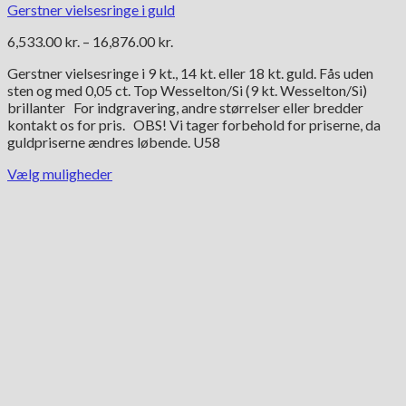
Gerstner vielsesringe i guld
Prisinterval:
6,533.00
kr.
–
16,876.00
kr.
6,533.00 kr.
Gerstner vielsesringe i 9 kt., 14 kt. eller 18 kt. guld. Fås uden
til
sten og med 0,05 ct. Top Wesselton/Si (9 kt. Wesselton/Si)
16,876.00 kr.
brillanter For indgravering, andre størrelser eller bredder
kontakt os for pris. OBS! Vi tager forbehold for priserne, da
guldpriserne ændres løbende. U58
Vælg muligheder
Dette
vare
har
flere
varianter.
Mulighederne
kan
vælges
på
varesiden