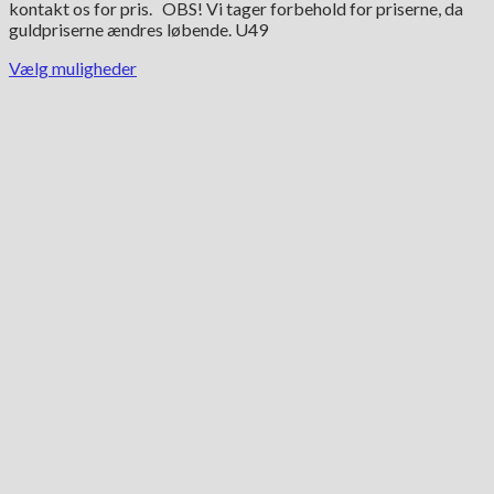
kontakt os for pris. OBS! Vi tager forbehold for priserne, da
guldpriserne ændres løbende. U49
Vælg muligheder
Dette
vare
har
flere
varianter.
Mulighederne
kan
vælges
på
varesiden