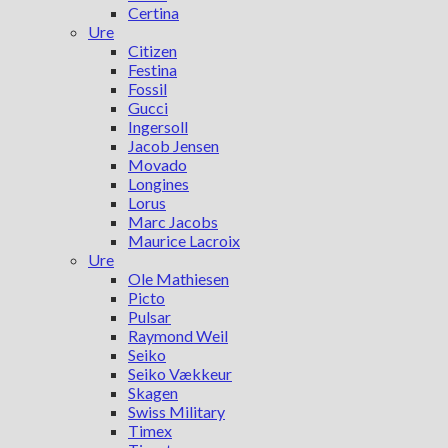
Certina
Ure
Citizen
Festina
Fossil
Gucci
Ingersoll
Jacob Jensen
Movado
Longines
Lorus
Marc Jacobs
Maurice Lacroix
Ure
Ole Mathiesen
Picto
Pulsar
Raymond Weil
Seiko
Seiko Vækkeur
Skagen
Swiss Military
Timex