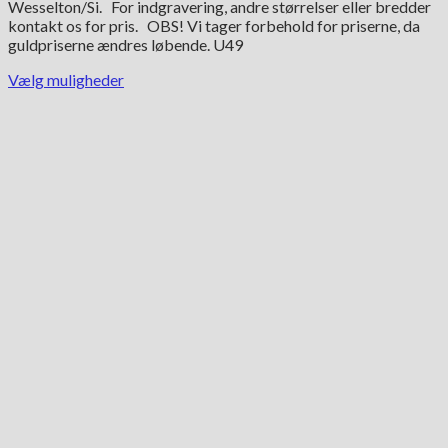
Wesselton/Si. For indgravering, andre størrelser eller bredder
kontakt os for pris. OBS! Vi tager forbehold for priserne, da
guldpriserne ændres løbende. U49
Vælg muligheder
Dette
vare
har
flere
varianter.
Mulighederne
kan
vælges
på
varesiden