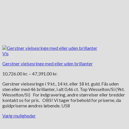
Vis
Gerstner vielsesringe med eller uden brillanter
Prisinterval:
10,726.00
kr.
–
47,391.00
kr.
10,726.00 kr.
Gerstner vielsesringe i 9 kt., 14 kt. eller 18 kt. guld. Fås uden
til
sten eller med 46 brillanter, i alt 0,46 ct. Top Wesselton/Si (9kt.
47,391.00 kr.
Wesselton/SI) For indgravering, andre størrelser eller bredder
kontakt os for pris. OBS! Vi tager forbehold for priserne, da
guldpriserne ændres løbende. U58
Vælg muligheder
Dette
vare