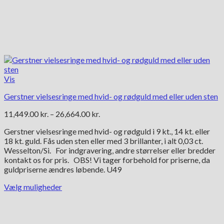
Vis
Gerstner vielsesringe med hvid- og rødguld med eller uden sten
Prisinterval:
11,449.00
kr.
–
26,664.00
kr.
11,449.00 kr.
Gerstner vielsesringe med hvid- og rødguld i 9 kt., 14 kt. eller
til
18 kt. guld. Fås uden sten eller med 3 brillanter, i alt 0,03 ct.
26,664.00 kr.
Wesselton/Si. For indgravering, andre størrelser eller bredder
kontakt os for pris. OBS! Vi tager forbehold for priserne, da
guldpriserne ændres løbende. U49
Vælg muligheder
Dette
vare
har