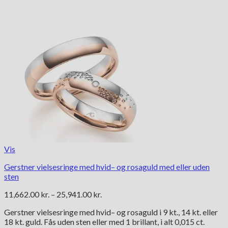
Vis
Gerstner vielsesringe med hvid– og rosaguld med eller uden
sten
Prisinterval:
11,662.00
kr.
–
25,941.00
kr.
11,662.00 kr.
Gerstner vielsesringe med hvid– og rosaguld i 9 kt., 14 kt. eller
til
18 kt. guld. Fås uden sten eller med 1 brillant, i alt 0,015 ct.
25,941.00 kr.