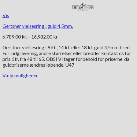
Vis
Gertsner vielsesring i guld 4,5mm.
Prisinterval:
6,789.00
kr.
–
16,982.00
kr.
6,789.00 kr.
Gerstner vielsesring i 9 kt., 14 kt. eller 18 kt. guld 4,5mm bred.
til
For indgravering, andre størrelser eller bredder kontakt os for
16,982.00 kr.
pris. Str. fra 48 til 65. OBS! Vi tager forbehold for priserne, da
guldpriserne ændres løbende. U47
Vælg muligheder
Dette
vare
har
flere
varianter.
Mulighederne
kan
vælges
på
varesiden