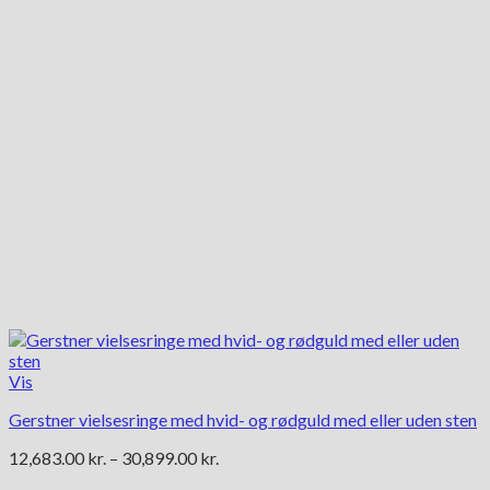
vælges
på
varesiden
Vis
Gerstner vielsesringe med hvid- og rødguld med eller uden sten
Prisinterval:
12,683.00
kr.
–
30,899.00
kr.
12,683.00 kr.