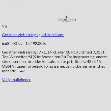
Vis
Gerstner vielsesring i guld m. brillant
Prisinterval:
6,682.00
kr.
–
15,492.00
kr.
6,682.00 kr.
Gerstner vielsesring i 9 kt., 14 kt. eller 18 kt. guld med 0,01 ct.
til
Top Wesselton/Si (9 kt. Wesselton/Si) For indgravering, andres
15,492.00 kr.
størrelser eller bredder kontakt os for pris. Str. fra 48 til 65.
OBS! Vi tager forbehold for priserne, da guldpriserne ændres
løbende. U47
Vælg muligheder
Dette
vare
har
flere
varianter.
Mulighederne