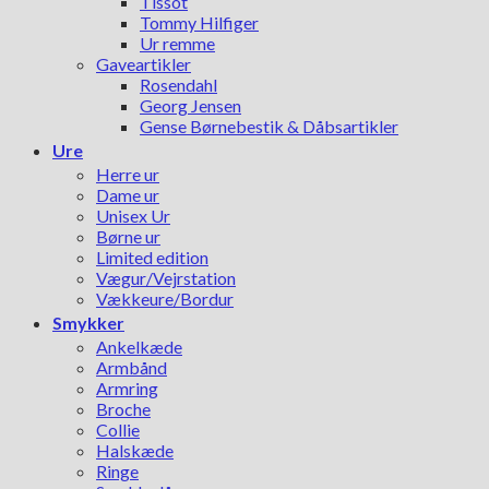
Tissot
Tommy Hilfiger
Ur remme
Gaveartikler
Rosendahl
Georg Jensen
Gense Børnebestik & Dåbsartikler
Ure
Herre ur
Dame ur
Unisex Ur
Børne ur
Limited edition
Vægur/Vejrstation
Vækkeure/Bordur
Smykker
Ankelkæde
Armbånd
Armring
Broche
Collie
Halskæde
Ringe