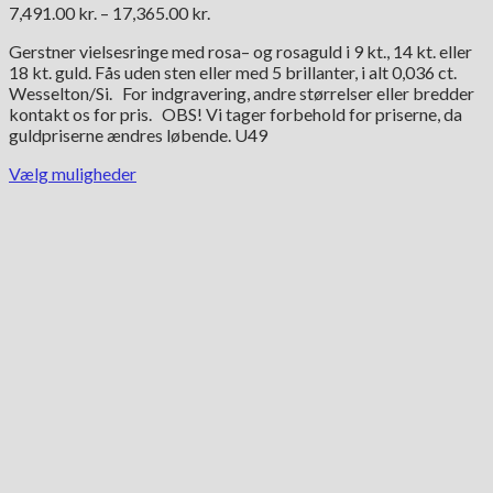
Prisinterval:
7,491.00
kr.
–
17,365.00
kr.
7,491.00 kr.
Gerstner vielsesringe med rosa– og rosaguld i 9 kt., 14 kt. eller
til
18 kt. guld. Fås uden sten eller med 5 brillanter, i alt 0,036 ct.
17,365.00 kr.
Wesselton/Si. For indgravering, andre størrelser eller bredder
kontakt os for pris. OBS! Vi tager forbehold for priserne, da
guldpriserne ændres løbende. U49
Vælg muligheder
Dette
vare
har
flere
varianter.
Mulighederne
kan
vælges
på
varesiden