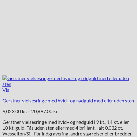
Vis
Gerstner vielsesringe med hvid– og rødguld med eller uden sten
Prisinterval:
9,023.00
kr.
–
20,897.00
kr.
9,023.00 kr.
Gerstner vielsesringe med hvid– og rødguld i 9 kt., 14 kt. eller
til
18 kt. guld. Fås uden sten eller med 4 brillant, i alt 0,032 ct.
20,897.00 kr.
Wesselton/Si. For indgravering, andre størrelser eller bredder