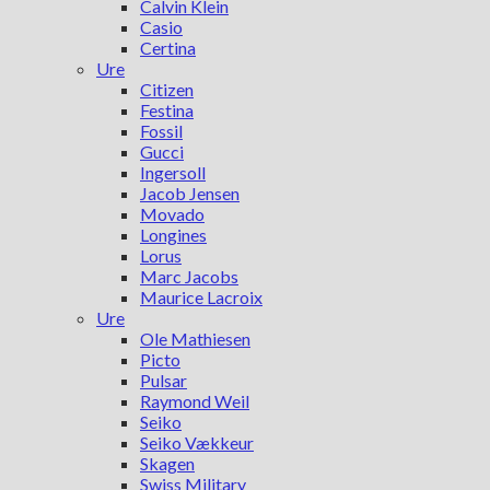
Calvin Klein
Casio
Certina
Ure
Citizen
Festina
Fossil
Gucci
Ingersoll
Jacob Jensen
Movado
Longines
Lorus
Marc Jacobs
Maurice Lacroix
Ure
Ole Mathiesen
Picto
Pulsar
Raymond Weil
Seiko
Seiko Vækkeur
Skagen
Swiss Military