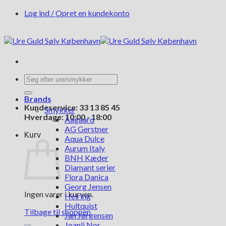
Fortsæt
Log ind / Opret en kundekonto
til
indhold
Søg
efter:
Brands
Kundeservice: 33 13 85 45
Smykker
Hverdage: 10:00 - 18:00
Aagaard
AG Gerstner
Kurv
Aqua Dulce
Aurum Italy
BNH Kæder
Diamant serier
Flora Danica
Georg Jensen
Ingen varer i kurven.
Heiring
Hultquist
Tilbage til shoppen
Jan Jørgensen
Joanli Nor