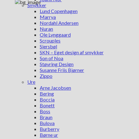
Smykker
Lund Copenhagen
Marrya
Nordahl Andersen
Nuran
Ole Lynggaard
Scrouples
Siersbøl
SKN – Eget design af smykker
Son of Noa
Støvring Design
Susanne Friis Bjørner
Zippo
Ure
Arne Jacobsen
Bering
Boccia
Bonett
Boss
Braun
Bulova
Burberry
Børne ur