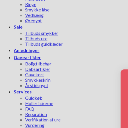
Ringe
Smykke låse
Vedhæng
Ørepynt
Sale
Tilbuds smykker
Tilbuds ure
Tilbuds guldkæder
Anledninger
Gaveartikler
Boligtilbehør
Dåbsartikler
Gavekort
Smykkeskrin
Årstidspynt
Services
Guldkøb
Huller i ørerne
FAQ
Reparation
Verifikation af ure
Vurdering