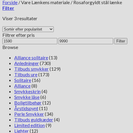
Forside
/
Vare Lænkens materiale
/
Rosaforgyldt stål lænke
Filter
Sorteret
Viser 3 resultater
efter
popularitet
Filtrer efter pris
Mindste
Højeste
Filter
pris
pris
Browse
Alliance solitaire
(13)
Anledninger
(730)
Tilbuds smykker
(129)
Tilbuds ure
(173)
Solitaire
(16)
Alliance
(8)
Smykkeskrin
(4)
Smykke låse
(6)
Boligtilbehør
(12)
Årstidspynt
(11)
Perle Smykker
(34)
Tilbuds guldkæder
(4)
Limited edition
(9)
Lighter
(12)