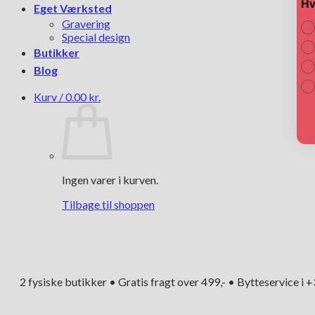
Hv
Eget Værksted
Gravering
Special design
Butikker
Blog
Kurv /
0.00
kr.
Ingen varer i kurven.
Tilbage til shoppen
2 fysiske butikker • Gratis fragt over 499,- • Bytteservice i 