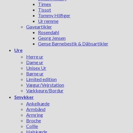
Timex
Tissot
Tommy Hilfiger
Ur remme
Gaveartikler
Rosendahl
Georg Jensen
Gense Børnebestik & Dåbsartikler
Ure
Herre ur
Dame ur
Unisex Ur
Børne ur
Limited edition
Vægur/Vejrstation
Vækkeure/Bordur
Smykker
Ankelkæde
Armbånd
Armring
Broche
Collie
Halskæde