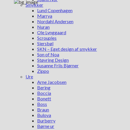
Smykker
Lund Copenhagen
Marrya
Nordahl Andersen
Nuran
Ole Lynggaard
Scrouples
Siersbøl
SKN – Eget design af smykker
Son of Noa
Støvring Design
Susanne Friis Bjørner
Zippo
Ure
Arne Jacobsen
Bering
Boccia
Bonett
Boss
Braun
Bulova
Burberry
Børne ur