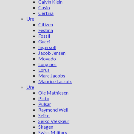
Calvin Klein
Casio
Certina
Ure
Citizen
Festina
Fossil
Gucci
Ingersoll
Jacob Jensen
Movado
Longines
Lorus
Marc Jacobs
Maurice Lacroix
Ure
Ole Mathiesen
Picto
Pulsar
Raymond Weil
Seiko
Seiko Vækkeur
Skagen
Swiss Military