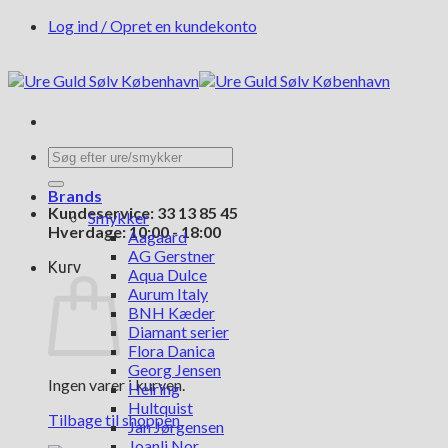
Fortsæt
Log ind / Opret en kundekonto
til
indhold
Søg
efter:
Brands
Kundeservice: 33 13 85 45
Smykker
Hverdage: 10:00 - 18:00
Aagaard
AG Gerstner
Kurv
Aqua Dulce
Aurum Italy
BNH Kæder
Diamant serier
Flora Danica
Georg Jensen
Ingen varer i kurven.
Heiring
Hultquist
Tilbage til shoppen
Jan Jørgensen
Joanli Nor