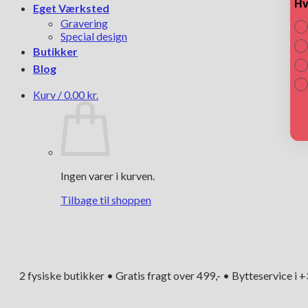
Hv
Eget Værksted
Gravering
Special design
Butikker
Blog
Kurv /
0.00
kr.
Ingen varer i kurven.
Tilbage til shoppen
2 fysiske butikker • Gratis fragt over 499,- • Bytteservice i 