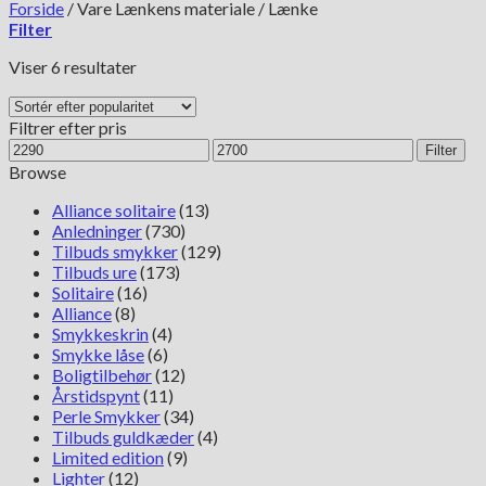
Forside
/
Vare Lænkens materiale
/
Lænke
Filter
Sorteret
Viser 6 resultater
efter
popularitet
Filtrer efter pris
Mindste
Højeste
Filter
pris
pris
Browse
Alliance solitaire
(13)
Anledninger
(730)
Tilbuds smykker
(129)
Tilbuds ure
(173)
Solitaire
(16)
Alliance
(8)
Smykkeskrin
(4)
Smykke låse
(6)
Boligtilbehør
(12)
Årstidspynt
(11)
Perle Smykker
(34)
Tilbuds guldkæder
(4)
Limited edition
(9)
Lighter
(12)