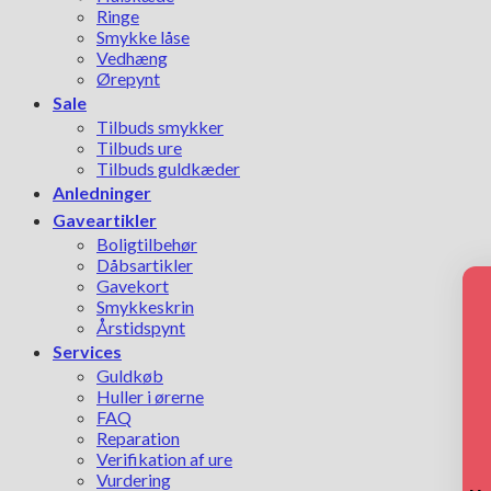
Ringe
Smykke låse
Vedhæng
Ørepynt
Sale
Tilbuds smykker
Tilbuds ure
Tilbuds guldkæder
Anledninger
Gaveartikler
Boligtilbehør
Dåbsartikler
Gavekort
Smykkeskrin
Årstidspynt
Services
Guldkøb
Huller i ørerne
FAQ
Reparation
Verifikation af ure
Vurdering