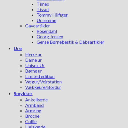
Timex
Tissot
Tommy Hilfiger
Ur remme
Gaveartikler
Rosendahl
Georg Jensen
Gense Børnebestik & Dåbsartikler
Ure
Herre ur
Dame ur
Unisex Ur
Børne ur
Limited edition
Vægur/Vejrstation
Vækkeure/Bordur
Smykker
Ankelkæde
Armbånd
Armring
Broche
Collie
Halskæde