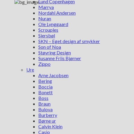
Lund Copenhagen
Marrya
Nordahl Andersen
Nuran
Ole Lynggaard
Scrouples
Siersbøl
SKN – Eget design af smykker
Son of Noa
Støvring Design
Susanne Friis Bjørner
Zippo
Ure
Arne Jacobsen
Bering
Boccia
Bonett
Boss
Braun
Bulova
Burberry
Børne ur
Calvin Klein
Casio