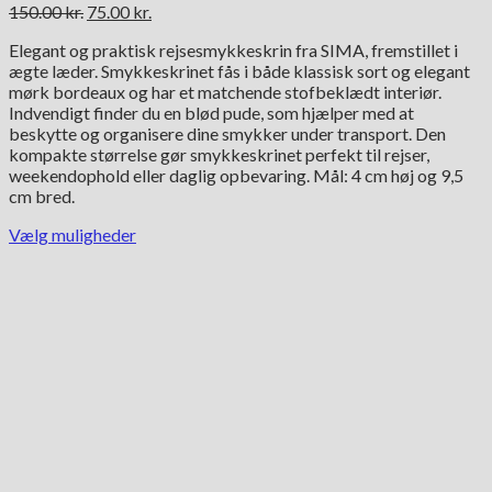
Den
Den
150.00
kr.
75.00
kr.
oprindelige
aktuelle
Elegant og praktisk rejsesmykkeskrin fra SIMA, fremstillet i
pris
pris
ægte læder. Smykkeskrinet fås i både klassisk sort og elegant
var:
er:
mørk bordeaux og har et matchende stofbeklædt interiør.
150.00 kr..
75.00 kr..
Indvendigt finder du en blød pude, som hjælper med at
beskytte og organisere dine smykker under transport. Den
kompakte størrelse gør smykkeskrinet perfekt til rejser,
weekendophold eller daglig opbevaring. Mål: 4 cm høj og 9,5
cm bred.
Vælg muligheder
Dette
vare
har
flere
varianter.
Mulighederne
kan
vælges
på
varesiden