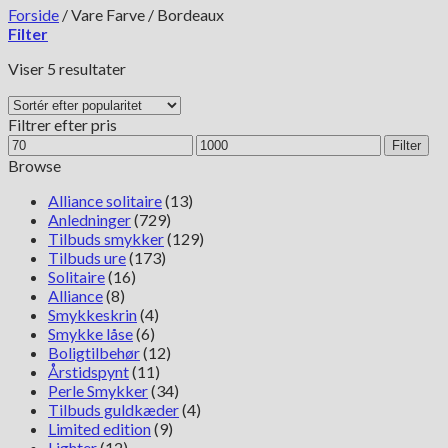
Forside
/
Vare Farve
/
Bordeaux
Filter
Sorteret
Viser 5 resultater
efter
popularitet
Filtrer efter pris
Mindste
Højeste
Filter
pris
pris
Browse
Alliance solitaire
(13)
Anledninger
(729)
Tilbuds smykker
(129)
Tilbuds ure
(173)
Solitaire
(16)
Alliance
(8)
Smykkeskrin
(4)
Smykke låse
(6)
Boligtilbehør
(12)
Årstidspynt
(11)
Perle Smykker
(34)
Tilbuds guldkæder
(4)
Limited edition
(9)
Lighter
(12)