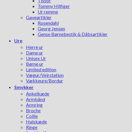
Tissot
Tommy Hilfiger
Ur remme
Gaveartikler
Rosendahl
Georg Jensen
Gense Børnebestik & Dåbsartikler
Ure
Herre ur
Dame ur
Unisex Ur
Børne ur
Limited edition
Vægur/Vejrstation
Vækkeure/Bordur
Smykker
Ankelkæde
Armbånd
Armring
Broche
Collie
Halskæde
Ringe