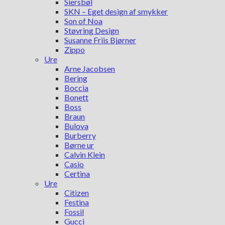
Siersbøl
SKN – Eget design af smykker
Son of Noa
Støvring Design
Susanne Friis Bjørner
Zippo
Ure
Arne Jacobsen
Bering
Boccia
Bonett
Boss
Braun
Bulova
Burberry
Børne ur
Calvin Klein
Casio
Certina
Ure
Citizen
Festina
Fossil
Gucci