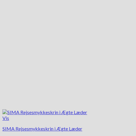
Mulighederne
kan
vælges
på
varesiden
Vis
SIMA Rejsesmykkeskrin i Ægte Læder