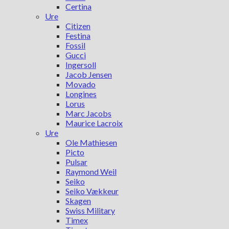
Certina
Ure
Citizen
Festina
Fossil
Gucci
Ingersoll
Jacob Jensen
Movado
Longines
Lorus
Marc Jacobs
Maurice Lacroix
Ure
Ole Mathiesen
Picto
Pulsar
Raymond Weil
Seiko
Seiko Vækkeur
Skagen
Swiss Military
Timex