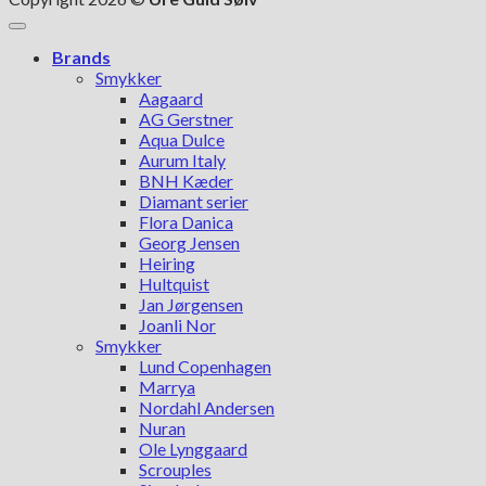
Brands
Smykker
Aagaard
AG Gerstner
Aqua Dulce
Aurum Italy
BNH Kæder
Diamant serier
Flora Danica
Georg Jensen
Heiring
Hultquist
Jan Jørgensen
Joanli Nor
Smykker
Lund Copenhagen
Marrya
Nordahl Andersen
Nuran
Ole Lynggaard
Scrouples