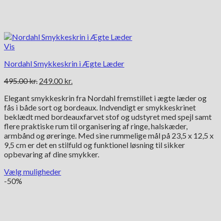
Vis
Nordahl Smykkeskrin i Ægte Læder
Den
Den
495.00
kr.
249.00
kr.
oprindelige
aktuelle
Elegant smykkeskrin fra Nordahl fremstillet i ægte læder og
pris
pris
fås i både sort og bordeaux. Indvendigt er smykkeskrinet
var:
er:
beklædt med bordeauxfarvet stof og udstyret med spejl samt
495.00 kr..
249.00 kr..
flere praktiske rum til organisering af ringe, halskæder,
armbånd og øreringe. Med sine rummelige mål på 23,5 x 12,5 x
9,5 cm er det en stilfuld og funktionel løsning til sikker
opbevaring af dine smykker.
Vælg muligheder
Dette
-50%
vare
har
flere
varianter.