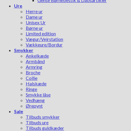
Gense Børnebestik & Dåbsartikler
Ure
Herre ur
Dame ur
Unisex Ur
Børne ur
Limited edition
Vægur/Vejrstation
Vækkeure/Bordur
Smykker
Ankelkæde
Armbånd
Armring
Broche
Collie
Halskæde
Ringe
Smykke låse
Vedhæng
Ørepynt
Sale
Tilbuds smykker
Tilbuds ure
Tilbuds guldkæder