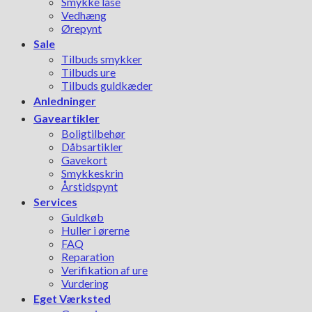
Smykke låse
Vedhæng
Ørepynt
Sale
Tilbuds smykker
Tilbuds ure
Tilbuds guldkæder
Anledninger
Gaveartikler
Boligtilbehør
Dåbsartikler
Gavekort
Smykkeskrin
Årstidspynt
Services
Guldkøb
Huller i ørerne
FAQ
Reparation
Verifikation af ure
Vurdering
Eget Værksted