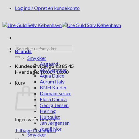
Fortsæt
Log ind / Opret en kundekonto
til
indhold
Søg
Brands
efter:
Smykker
Aagaard
Kundeservice: 33 13 85 45
AG Gerstner
Hverdage: 10:00 - 18:00
Aqua Dulce
Aurum Italy
Kurv
BNH Kæder
Diamant serier
Flora Danica
Georg Jensen
Heiring
Hultquist
Ingen varer i kurven.
Jan Jørgensen
Joanli Nor
Tilbage til shoppen
Smykker