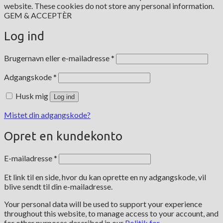
website. These cookies do not store any personal information.
GEM & ACCEPTÈR
Log ind
Påkrævet
Brugernavn eller e-mailadresse
*
Påkrævet
Adgangskode
*
Husk mig
Log ind
Mistet din adgangskode?
Opret en kundekonto
Påkrævet
E-mailadresse
*
Et link til en side, hvor du kan oprette en ny adgangskode, vil
blive sendt til din e-mailadresse.
Your personal data will be used to support your experience
throughout this website, to manage access to your account, and
for other purposes described in our
Politik for