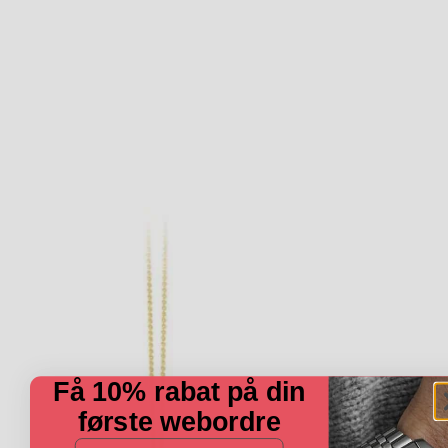
Få 10% rabat på din
første webordre
E-mail