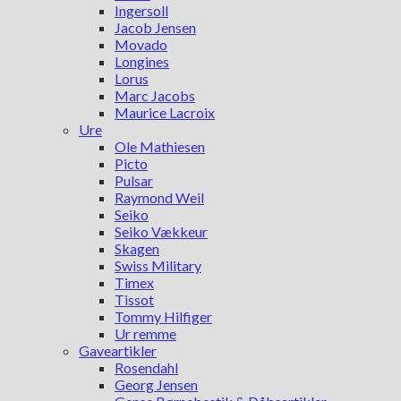
Ingersoll
Jacob Jensen
Movado
Longines
Lorus
Marc Jacobs
Maurice Lacroix
Ure
Ole Mathiesen
Picto
Pulsar
Raymond Weil
Seiko
Seiko Vækkeur
Skagen
Swiss Military
Timex
Tissot
Tommy Hilfiger
Ur remme
Gaveartikler
Rosendahl
Georg Jensen