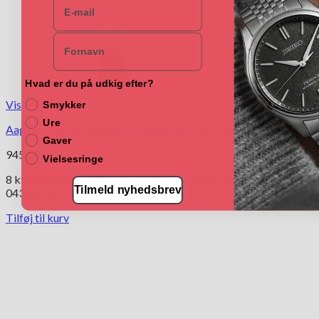
Navn
Hvad er du på udkig efter?
Vis
Smykker
Ure
Aagaard Guld vedhæng med røgkvarts 04331416-45
Gaver
945.00
kr.
Vielsesringe
8 kt guldvedhæng med røgkvarts, inkl. sølvforgyldt kæde.
Tilmeld nyhedsbrev
04331416-45
Tilføj til kurv