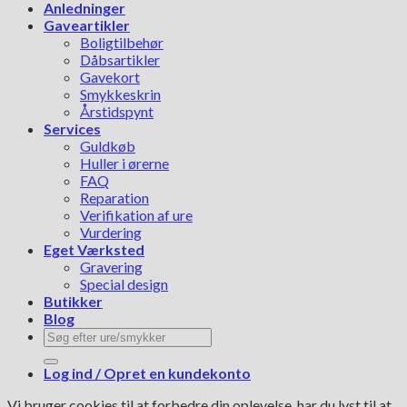
Anledninger
Gaveartikler
Boligtilbehør
Dåbsartikler
Gavekort
Smykkeskrin
Årstidspynt
Services
Guldkøb
Huller i ørerne
FAQ
Reparation
Verifikation af ure
Vurdering
Eget Værksted
Gravering
Special design
Butikker
Blog
Søg
efter:
Log ind / Opret en kundekonto
Vi bruger cookies til at forbedre din oplevelse, har du lyst til at