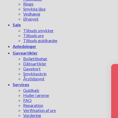
Ringe
Smykke låse
Vedhæng
Ørepynt
Sale
Tilbuds smykker
Tilbuds ure
Tilbuds guldkæder
Anledninger
Gaveartikler
Boligtilbehør
Dåbsartikler
Gavekort
Smykkeskrin
Årstidspynt
Services
Guldkøb
Huller i ørerne
FAQ
Reparation
Verifikation af ure
Vurdering