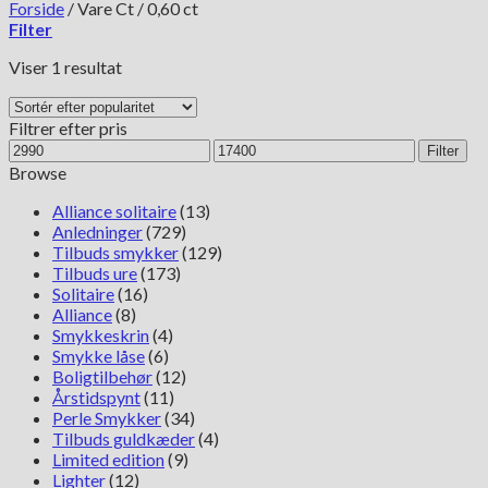
Forside
/
Vare Ct
/
0,60 ct
Filter
Viser 1 resultat
Filtrer efter pris
Mindste
Højeste
Filter
pris
pris
Browse
Alliance solitaire
(13)
Anledninger
(729)
Tilbuds smykker
(129)
Tilbuds ure
(173)
Solitaire
(16)
Alliance
(8)
Smykkeskrin
(4)
Smykke låse
(6)
Boligtilbehør
(12)
Årstidspynt
(11)
Perle Smykker
(34)
Tilbuds guldkæder
(4)
Limited edition
(9)
Lighter
(12)