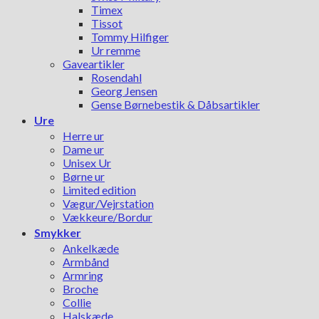
Timex
Tissot
Tommy Hilfiger
Ur remme
Gaveartikler
Rosendahl
Georg Jensen
Gense Børnebestik & Dåbsartikler
Ure
Herre ur
Dame ur
Unisex Ur
Børne ur
Limited edition
Vægur/Vejrstation
Vækkeure/Bordur
Smykker
Ankelkæde
Armbånd
Armring
Broche
Collie
Halskæde