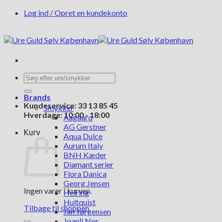
Fortsæt
Log ind / Opret en kundekonto
til
indhold
Søg
efter:
Brands
Kundeservice: 33 13 85 45
Smykker
Hverdage: 10:00 - 18:00
Aagaard
AG Gerstner
Kurv
Aqua Dulce
Aurum Italy
BNH Kæder
Diamant serier
Flora Danica
Georg Jensen
Ingen varer i kurven.
Heiring
Hultquist
Tilbage til shoppen
Jan Jørgensen
Joanli Nor