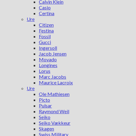
Calvin Klein
Casio
Certina
Ure
Citizen
Festina
Fossil
Gucci
Ingersoll
Jacob Jensen
Movado
Longines
Lorus
Marc Jacobs
Maurice Lacroix
Ure
Ole Mathiesen
Picto
Pulsar
Raymond Weil
Seiko
Seiko Vækkeur
Skagen
Swiss Military