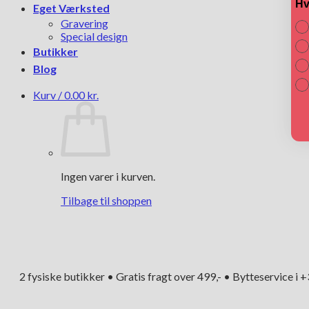
Hv
Eget Værksted
Gravering
Special design
Butikker
Blog
Kurv /
0.00
kr.
Ingen varer i kurven.
Tilbage til shoppen
2 fysiske butikker • Gratis fragt over 499,- • Bytteservice i 