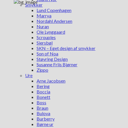
Smykker
Lund Copenhagen
Marrya
Nordahl Andersen
Nuran
Ole Lynggaard
Scrouples
Siersbøl
SKN – Eget design af smykker
Son of Noa
Støvring Design
Susanne Friis Bjørner
Zippo
Ure
Arne Jacobsen
Bering
Boccia
Bonett
Boss
Braun
Bulova
Burberry
Børne ur