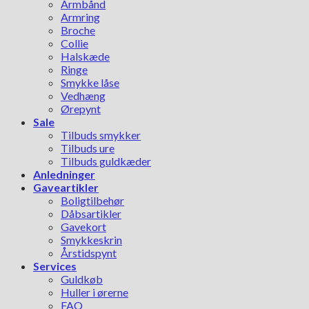
Armbånd
Armring
Broche
Collie
Halskæde
Ringe
Smykke låse
Vedhæng
Ørepynt
Sale
Tilbuds smykker
Tilbuds ure
Tilbuds guldkæder
Anledninger
Gaveartikler
Boligtilbehør
Dåbsartikler
Gavekort
Smykkeskrin
Årstidspynt
Services
Guldkøb
Huller i ørerne
FAQ