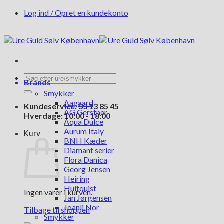
Fortsæt
Log ind / Opret en kundekonto
til
indhold
Søg
Brands
efter:
Smykker
Aagaard
Kundeservice: 33 13 85 45
AG Gerstner
Hverdage: 10:00 - 18:00
Aqua Dulce
Aurum Italy
Kurv
BNH Kæder
Diamant serier
Flora Danica
Georg Jensen
Heiring
Hultquist
Ingen varer i kurven.
Jan Jørgensen
Joanli Nor
Tilbage til shoppen
Smykker