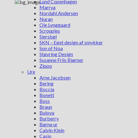
Lund Copenhagen
Marrya
Nordahl Andersen
Nuran
Ole Lynggaard
Scrouples
Siersbøl
SKN – Eget design af smykker
Son of Noa
Støvring Design
Susanne Friis Bjørner
Zippo
Ure
Arne Jacobsen
Bering
Boccia
Bonett
Boss
Braun
Bulova
Burberry
Børne ur
Calvin Klein
Casio