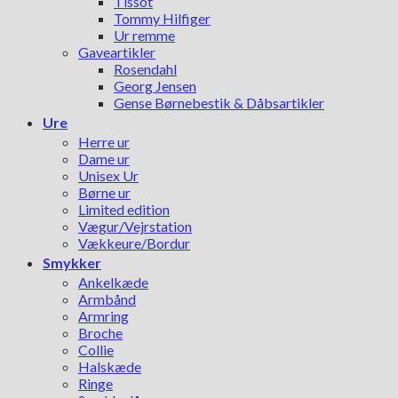
Tissot
Tommy Hilfiger
Ur remme
Gaveartikler
Rosendahl
Georg Jensen
Gense Børnebestik & Dåbsartikler
Ure
Herre ur
Dame ur
Unisex Ur
Børne ur
Limited edition
Vægur/Vejrstation
Vækkeure/Bordur
Smykker
Ankelkæde
Armbånd
Armring
Broche
Collie
Halskæde
Ringe