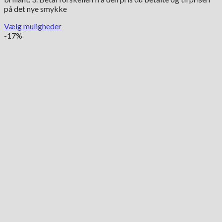
på det nye smykke
Vælg muligheder
Dette
-17%
vare
har
flere
varianter.
Mulighederne
kan
vælges
på
varesiden