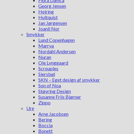
Flora Danica
Georg Jensen
Heiring
Hultquist
Jan Jørgensen
Joanli Nor
Smykker
Lund Copenhagen
Marrya
Nordahl Andersen
Nuran
Ole Lynggaard
Scrouples
Siersbøl
SKN – Eget design af smykker
Son of Noa
Støvring Design
Susanne Friis Bjørner
Zippo
Ure
Arne Jacobsen
Bering
Boccia
Bonett