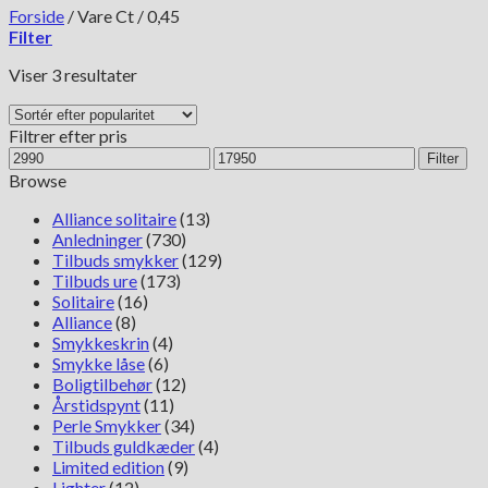
Forside
/
Vare Ct
/
0,45
Filter
Sorteret
Viser 3 resultater
efter
popularitet
Filtrer efter pris
Mindste
Højeste
Filter
pris
pris
Browse
Alliance solitaire
(13)
Anledninger
(730)
Tilbuds smykker
(129)
Tilbuds ure
(173)
Solitaire
(16)
Alliance
(8)
Smykkeskrin
(4)
Smykke låse
(6)
Boligtilbehør
(12)
Årstidspynt
(11)
Perle Smykker
(34)
Tilbuds guldkæder
(4)
Limited edition
(9)
Lighter
(12)