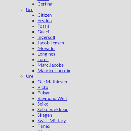
Certina
Ure
Citizen
Festina
Fossil
Gucci
Ingersoll
Jacob Jensen
Movado
Longines
Lorus
Marc Jacobs
Maurice Lacroix
Ure
Ole Mathiesen
Picto
Pulsar
Raymond Weil
Seiko
Seiko Vækkeur
Skagen
Swiss Military
Timex