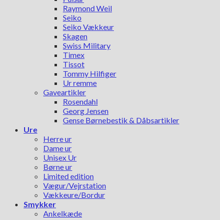
Raymond Weil
Seiko
Seiko Vækkeur
Skagen
Swiss Military
Timex
Tissot
Tommy Hilfiger
Ur remme
Gaveartikler
Rosendahl
Georg Jensen
Gense Børnebestik & Dåbsartikler
Ure
Herre ur
Dame ur
Unisex Ur
Børne ur
Limited edition
Vægur/Vejrstation
Vækkeure/Bordur
Smykker
Ankelkæde