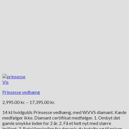
Vis
Prinsesse vedhæng
Prisinterval:
2,995.00
kr.
–
17,395.00
kr.
2,995.00 kr.
14 kt hvidgulds Prinsesse vedhæng, med W.VVS diamant. Kæde
til
medfølger ikke. Diamant certifikat medfølger. 1. Ombyt det
17,395.00 kr.
gamle smykke inden for 2 år. 2. Få et helt nyt med større
brillant. 3. Betal forskellen fra den pris du betalte og til prisen