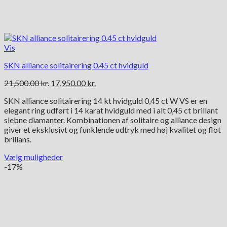
Vis
SKN alliance solitairering 0.45 ct hvidguld
Den
Den
21,500.00
kr.
17,950.00
kr.
oprindelige
aktuelle
SKN alliance solitairering 14 kt hvidguld 0,45 ct W VS er en
pris
pris
elegant ring udført i 14 karat hvidguld med i alt 0,45 ct brillant
var:
er:
slebne diamanter. Kombinationen af solitaire og alliance design
21,500.00 kr..
17,950.00 kr..
giver et eksklusivt og funklende udtryk med høj kvalitet og flot
brillans.
Vælg muligheder
Dette
-17%
vare
har
flere
varianter.
Mulighederne
kan