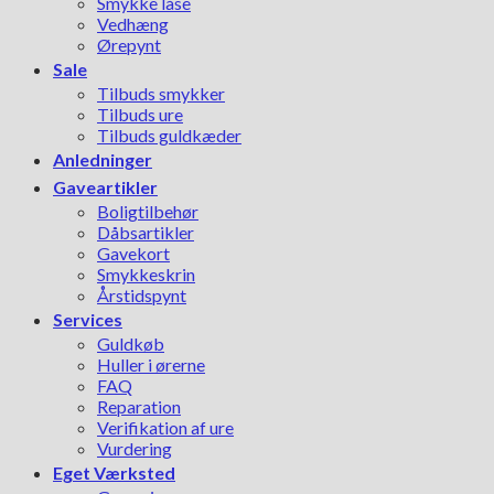
Smykke låse
Vedhæng
Ørepynt
Sale
Tilbuds smykker
Tilbuds ure
Tilbuds guldkæder
Anledninger
Gaveartikler
Boligtilbehør
Dåbsartikler
Gavekort
Smykkeskrin
Årstidspynt
Services
Guldkøb
Huller i ørerne
FAQ
Reparation
Verifikation af ure
Vurdering
Eget Værksted