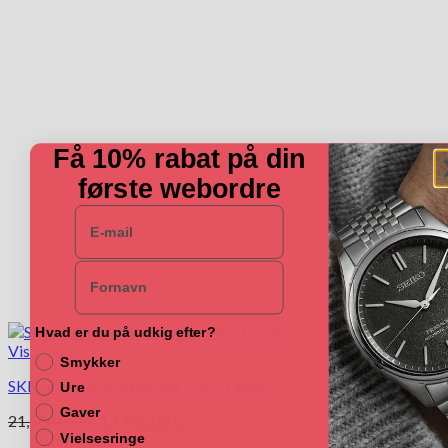
vælges
på
varesiden
Få 10% rabat på din
første webordre
E-mail
Navn
Hvad er du på udkig efter?
Vis
Smykker
SKN alliance solitairering 0.45 ct guld
Ure
Gaver
Den
Den
21,500.00
kr.
17,950.00
kr.
oprindelige
aktuelle
Vielsesringe