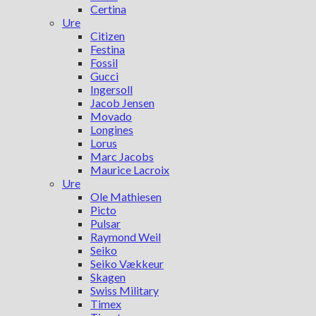
Certina
Ure
Citizen
Festina
Fossil
Gucci
Ingersoll
Jacob Jensen
Movado
Longines
Lorus
Marc Jacobs
Maurice Lacroix
Ure
Ole Mathiesen
Picto
Pulsar
Raymond Weil
Seiko
Seiko Vækkeur
Skagen
Swiss Military
Timex