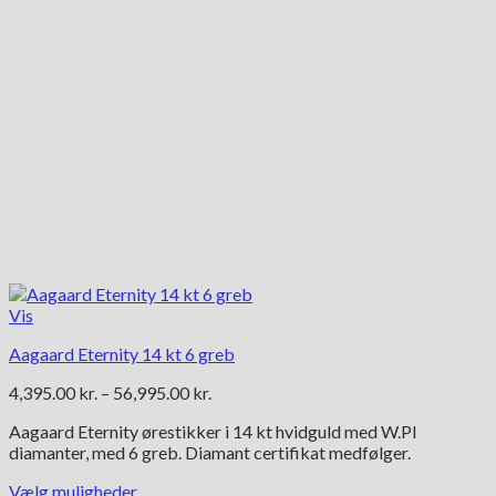
Vis
Aagaard Eternity 14 kt 6 greb
Prisinterval:
4,395.00
kr.
–
56,995.00
kr.
4,395.00 kr.
Aagaard Eternity ørestikker i 14 kt hvidguld med W.PI
til
diamanter, med 6 greb. Diamant certifikat medfølger.
56,995.00 kr.
Vælg muligheder