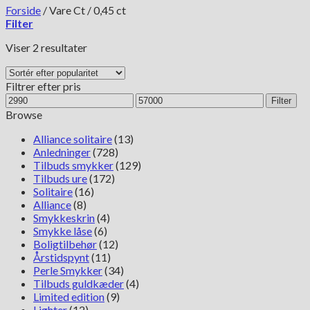
Forside
/
Vare Ct
/
0,45 ct
Filter
Sorteret
Viser 2 resultater
efter
popularitet
Filtrer efter pris
Mindste
Højeste
Filter
pris
pris
Browse
Alliance solitaire
(13)
Anledninger
(728)
Tilbuds smykker
(129)
Tilbuds ure
(172)
Solitaire
(16)
Alliance
(8)
Smykkeskrin
(4)
Smykke låse
(6)
Boligtilbehør
(12)
Årstidspynt
(11)
Perle Smykker
(34)
Tilbuds guldkæder
(4)
Limited edition
(9)
Lighter
(12)