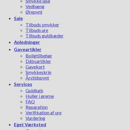
Smykke låse
Vedhæng
Ørepynt
Sale
Tilbuds smykker
Tilbuds ure
Tilbuds guldkæder
Anledninger
Gaveartikler
Boligtilbehør
Dåbsartikler
Gavekort
Smykkeskrin
Årstidspynt
Services
Guldkøb
Huller i ørerne
FAQ
Reparation
Verifikation af ure
Vurdering
Eget Værksted