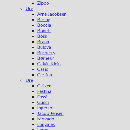
Zippo
Ure
Arne Jacobsen
Bering
Boccia
Bonett
Boss
Braun
Bulova
Burberry
Børne ur
Calvin Klein
Casio
Certina
Ure
Citizen
Festina
Fossil
Gucci
Ingersoll
Jacob Jensen
Movado
Longines
Lorus