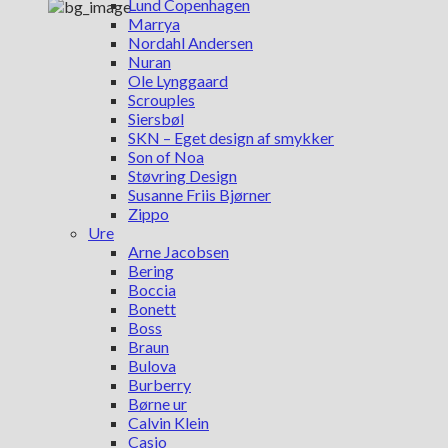
Lund Copenhagen
Marrya
Nordahl Andersen
Nuran
Ole Lynggaard
Scrouples
Siersbøl
SKN – Eget design af smykker
Son of Noa
Støvring Design
Susanne Friis Bjørner
Zippo
Ure
Arne Jacobsen
Bering
Boccia
Bonett
Boss
Braun
Bulova
Burberry
Børne ur
Calvin Klein
Casio