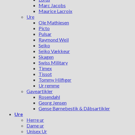
Marc Jacobs
Maurice Lacroix
Ure
Ole Mathiesen
Picto
Pulsar
Raymond Weil
Seiko
Seiko Vækkeur
Skagen
Swiss Military
Timex
Tissot
Tommy Hilfiger
Ur remme
Gaveartikler
Rosendahl
Georg Jensen
Gense Børnebestik & Dåbsartikler
Ure
Herre ur
Dame ur
Unisex Ur