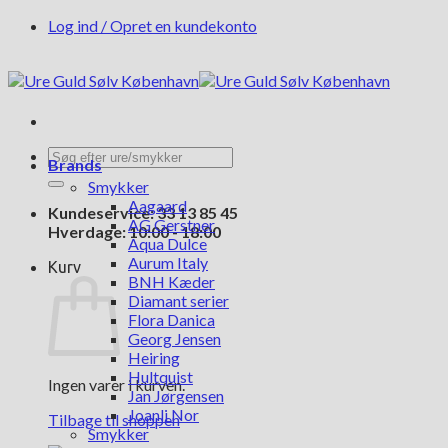
Fortsæt
Log ind / Opret en kundekonto
til
indhold
Søg
Brands
efter:
Smykker
Aagaard
Kundeservice: 33 13 85 45
AG Gerstner
Hverdage: 10:00 - 18:00
Aqua Dulce
Aurum Italy
Kurv
BNH Kæder
Diamant serier
Flora Danica
Georg Jensen
Heiring
Hultquist
Ingen varer i kurven.
Jan Jørgensen
Joanli Nor
Tilbage til shoppen
Smykker