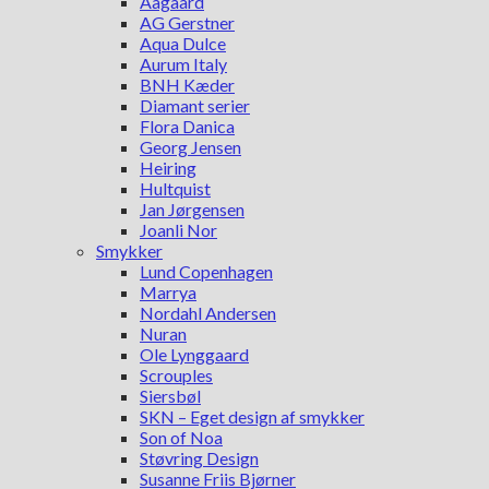
Aagaard
AG Gerstner
Aqua Dulce
Aurum Italy
BNH Kæder
Diamant serier
Flora Danica
Georg Jensen
Heiring
Hultquist
Jan Jørgensen
Joanli Nor
Smykker
Lund Copenhagen
Marrya
Nordahl Andersen
Nuran
Ole Lynggaard
Scrouples
Siersbøl
SKN – Eget design af smykker
Son of Noa
Støvring Design
Susanne Friis Bjørner