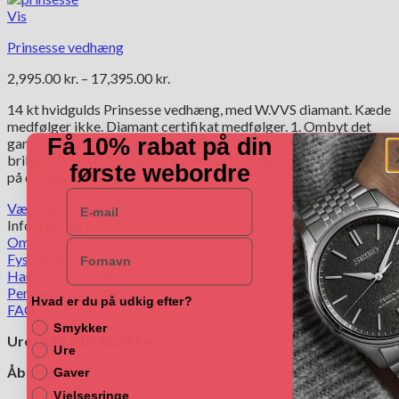
Vis
Prinsesse vedhæng
Prisinterval:
2,995.00
kr.
–
17,395.00
kr.
2,995.00 kr.
14 kt hvidgulds Prinsesse vedhæng, med W.VVS diamant. Kæde
til
medfølger ikke. Diamant certifikat medfølger. 1. Ombyt det
17,395.00 kr.
Få 10% rabat på din
gamle smykke inden for 2 år. 2. Få et helt nyt med større
brillant. 3. Betal forskellen fra den pris du betalte og til prisen
første webordre
på det nye smykke
E-mail
Vælg muligheder
Dette
Information
vare
Om Os
Navn
har
Fysiske Butikker
flere
Handelsbetingelser
varianter.
Persondatapolitik
Hvad er du på udkig efter?
Mulighederne
FAQ
kan
Smykker
Ure Guld Sølv Butikker
vælges
Ure
på
Åbningstider:
Gaver
varesiden
Vielsesringe