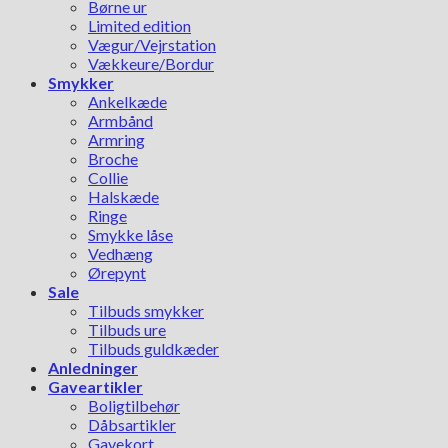
Børne ur
Limited edition
Vægur/Vejrstation
Vækkeure/Bordur
Smykker
Ankelkæde
Armbånd
Armring
Broche
Collie
Halskæde
Ringe
Smykke låse
Vedhæng
Ørepynt
Sale
Tilbuds smykker
Tilbuds ure
Tilbuds guldkæder
Anledninger
Gaveartikler
Boligtilbehør
Dåbsartikler
Gavekort