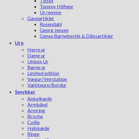
Tissot
Tommy Hilfiger
Ur remme
Gaveartikler
Rosendahl
Georg Jensen
Gense Børnebestik & Dåbsartikler
Ure
Herre ur
Dame ur
Unisex Ur
Børne ur
Limited edition
Vægur/Vejrstation
Vækkeure/Bordur
Smykker
Ankelkæde
Armbånd
Armring
Broche
Collie
Halskæde
Ringe