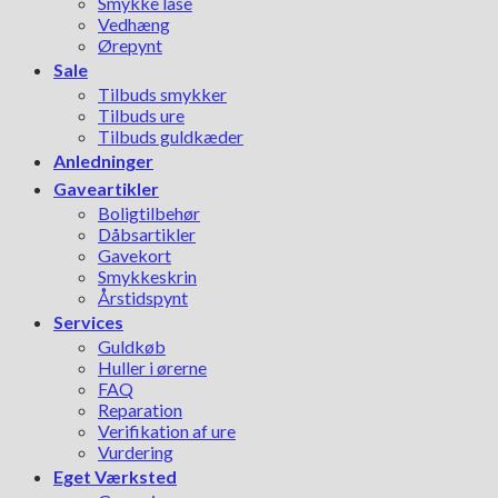
Smykke låse
Vedhæng
Ørepynt
Sale
Tilbuds smykker
Tilbuds ure
Tilbuds guldkæder
Anledninger
Gaveartikler
Boligtilbehør
Dåbsartikler
Gavekort
Smykkeskrin
Årstidspynt
Services
Guldkøb
Huller i ørerne
FAQ
Reparation
Verifikation af ure
Vurdering
Eget Værksted