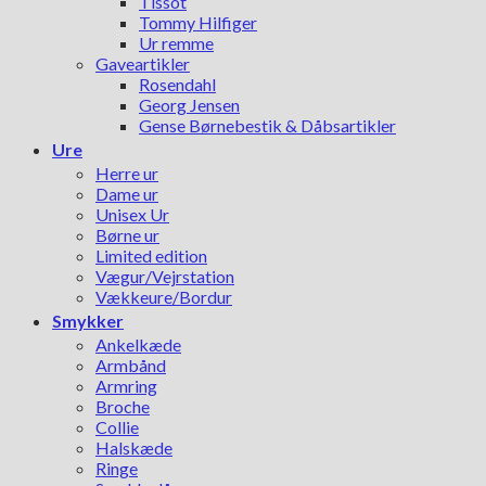
Tissot
Tommy Hilfiger
Ur remme
Gaveartikler
Rosendahl
Georg Jensen
Gense Børnebestik & Dåbsartikler
Ure
Herre ur
Dame ur
Unisex Ur
Børne ur
Limited edition
Vægur/Vejrstation
Vækkeure/Bordur
Smykker
Ankelkæde
Armbånd
Armring
Broche
Collie
Halskæde
Ringe