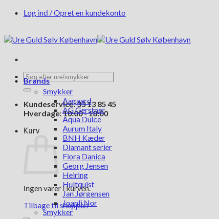
Fortsæt
Log ind / Opret en kundekonto
til
indhold
Søg
Brands
efter:
Smykker
Aagaard
Kundeservice: 33 13 85 45
AG Gerstner
Hverdage: 10:00 - 18:00
Aqua Dulce
Aurum Italy
Kurv
BNH Kæder
Diamant serier
Flora Danica
Georg Jensen
Heiring
Hultquist
Ingen varer i kurven.
Jan Jørgensen
Joanli Nor
Tilbage til shoppen
Smykker