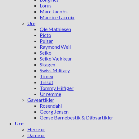
Lorus
Marc Jacobs
Maurice Lacroix
Ure
Ole Mathiesen
Picto
Pulsar
Raymond Weil
Seiko
Seiko Vækkeur
Skagen
Swiss Military
Timex
Tissot
Tommy Hilfiger
Ur remme
Gaveartikler
Rosendahl
Georg Jensen
Gense Børnebestik & Dåbsartikler
Ure
Herre ur
Dame ur