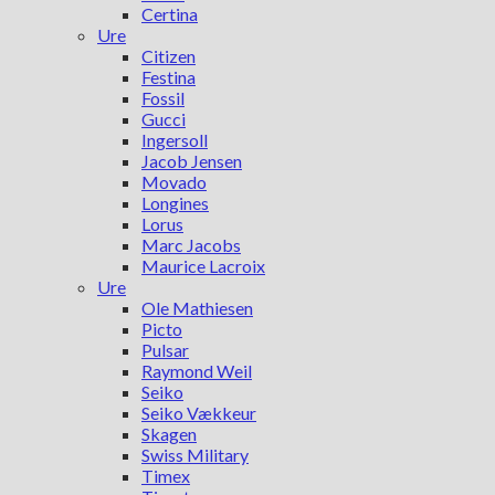
Certina
Ure
Citizen
Festina
Fossil
Gucci
Ingersoll
Jacob Jensen
Movado
Longines
Lorus
Marc Jacobs
Maurice Lacroix
Ure
Ole Mathiesen
Picto
Pulsar
Raymond Weil
Seiko
Seiko Vækkeur
Skagen
Swiss Military
Timex