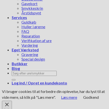
Gavekort
Smykkeskrin
Årstidspynt
Services
Guldkøb
Huller i ørerne
FAQ
Reparation
Verifikation af ure
Vurdering
Eget Værksted
Gravering
Special design
Butikker
Blog
Søg
efter:
Log ind / Opret en kundekonto
Vi bruger cookies til at forbedre din oplevelse, har du lyst til at
vide mere, så klik på "Læs mere".
Læs mere
Godkend