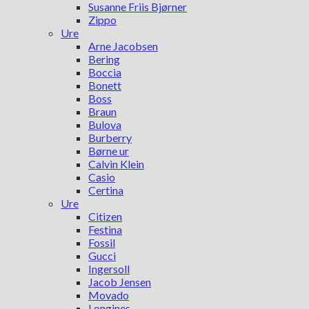
Susanne Friis Bjørner
Zippo
Ure
Arne Jacobsen
Bering
Boccia
Bonett
Boss
Braun
Bulova
Burberry
Børne ur
Calvin Klein
Casio
Certina
Ure
Citizen
Festina
Fossil
Gucci
Ingersoll
Jacob Jensen
Movado
Longines