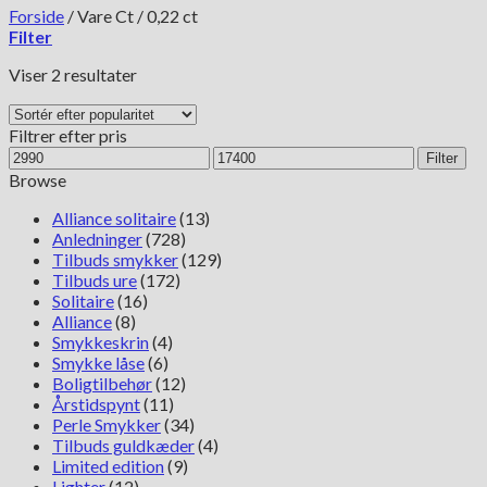
Forside
/
Vare Ct
/
0,22 ct
Filter
Sorteret
Viser 2 resultater
efter
popularitet
Filtrer efter pris
Mindste
Højeste
Filter
pris
pris
Browse
Alliance solitaire
(13)
Anledninger
(728)
Tilbuds smykker
(129)
Tilbuds ure
(172)
Solitaire
(16)
Alliance
(8)
Smykkeskrin
(4)
Smykke låse
(6)
Boligtilbehør
(12)
Årstidspynt
(11)
Perle Smykker
(34)
Tilbuds guldkæder
(4)
Limited edition
(9)
Lighter
(12)