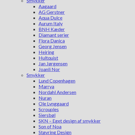
Smykker
Aagaard
AG Gerstner
Aqua Dulce
Aurum Italy
BNH Kæder
Diamant serier
Flora Danica
Georg Jensen
Heiring
Hultquist
Jan Jørgensen
Joanli Nor
Smykker
Lund Copenhagen
Marrya
Nordahl Andersen
Nuran
Ole Lynggaard
Scrouples
Siersbøl
SKN – Eget design af smykker
Son of Noa
Støvring Design