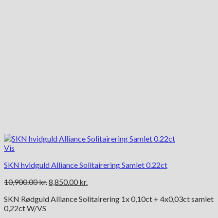
Vis
SKN hvidguld Alliance Solitairering Samlet 0.22ct
Den
Den
10,900.00
kr.
8,850.00
kr.
oprindelige
aktuelle
SKN Rødguld Alliance Solitairering 1x 0,10ct + 4x0,03ct samlet
pris
pris
0,22ct W/VS
var:
er: