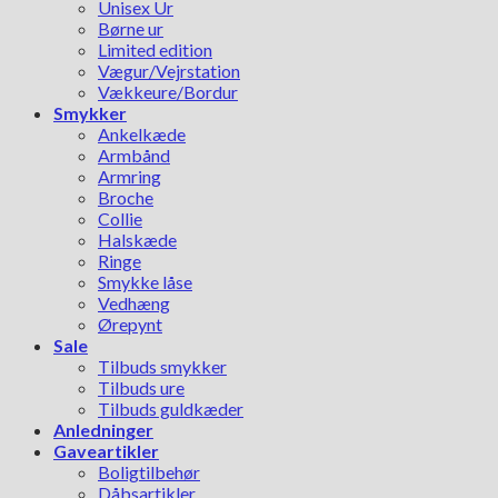
Unisex Ur
Børne ur
Limited edition
Vægur/Vejrstation
Vækkeure/Bordur
Smykker
Ankelkæde
Armbånd
Armring
Broche
Collie
Halskæde
Ringe
Smykke låse
Vedhæng
Ørepynt
Sale
Tilbuds smykker
Tilbuds ure
Tilbuds guldkæder
Anledninger
Gaveartikler
Boligtilbehør
Dåbsartikler