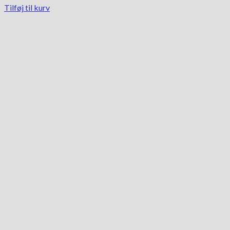
10,900.00 kr..
8,850.00 kr..
Tilføj til kurv