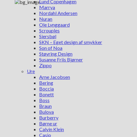
Lund Copenhagen
Marrya
Nordahl Andersen
Nuran
Ole Lynggaard
Scrouples
Siersbøl
SKN – Eget design af smykker
Son of Noa
Støvring Design
Susanne Friis Bjørner
Zippo
Ure
Arne Jacobsen
Bering
Boccia
Bonett
Boss
Braun
Bulova
Burberry
Børne ur
Calvin Klein
Casio