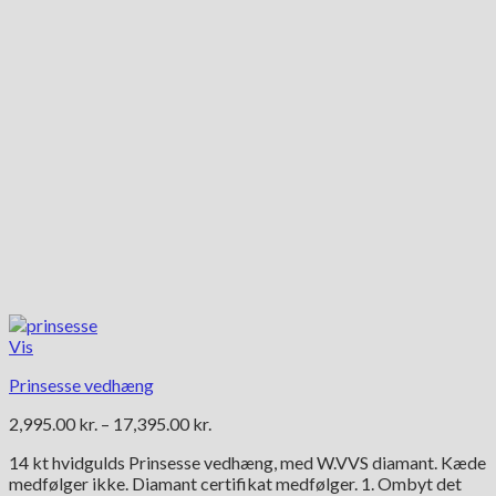
på
varesiden
Vis
Prinsesse vedhæng
Prisinterval:
2,995.00
kr.
–
17,395.00
kr.
2,995.00 kr.
14 kt hvidgulds Prinsesse vedhæng, med W.VVS diamant. Kæde
til
medfølger ikke. Diamant certifikat medfølger. 1. Ombyt det
17,395.00 kr.