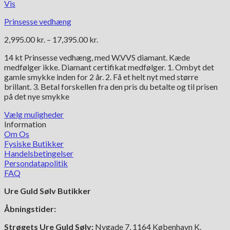
Vis
Prinsesse vedhæng
Prisinterval:
2,995.00
kr.
–
17,395.00
kr.
2,995.00 kr.
14 kt Prinsesse vedhæng, med W.VVS diamant. Kæde
til
medfølger ikke. Diamant certifikat medfølger. 1. Ombyt det
17,395.00 kr.
gamle smykke inden for 2 år. 2. Få et helt nyt med større
brillant. 3. Betal forskellen fra den pris du betalte og til prisen
på det nye smykke
Vælg muligheder
Dette
Information
vare
Om Os
har
Fysiske Butikker
flere
Handelsbetingelser
varianter.
Persondatapolitik
Mulighederne
FAQ
kan
Ure Guld Sølv Butikker
vælges
på
Åbningstider:
varesiden
Strøgets Ure Guld Sølv:
Nygade 7, 1164 København K.