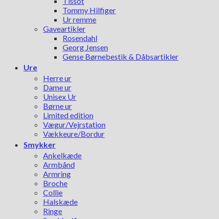
Tissot
Tommy Hilfiger
Ur remme
Gaveartikler
Rosendahl
Georg Jensen
Gense Børnebestik & Dåbsartikler
Ure
Herre ur
Dame ur
Unisex Ur
Børne ur
Limited edition
Vægur/Vejrstation
Vækkeure/Bordur
Smykker
Ankelkæde
Armbånd
Armring
Broche
Collie
Halskæde
Ringe