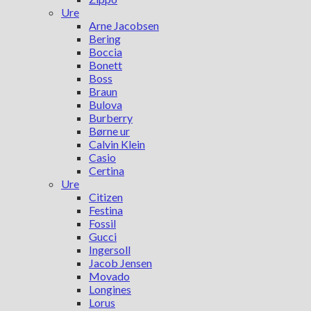
Ure
Arne Jacobsen
Bering
Boccia
Bonett
Boss
Braun
Bulova
Burberry
Børne ur
Calvin Klein
Casio
Certina
Ure
Citizen
Festina
Fossil
Gucci
Ingersoll
Jacob Jensen
Movado
Longines
Lorus