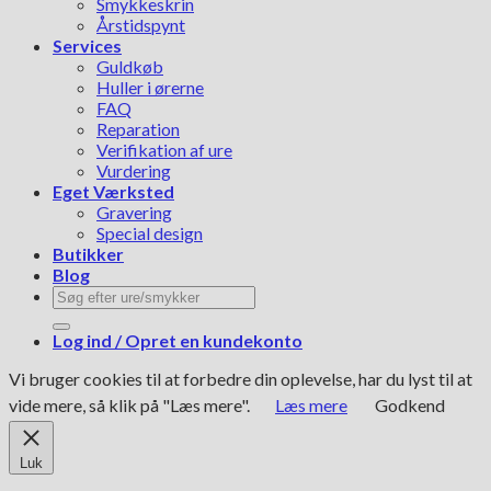
Smykkeskrin
Årstidspynt
Services
Guldkøb
Huller i ørerne
FAQ
Reparation
Verifikation af ure
Vurdering
Eget Værksted
Gravering
Special design
Butikker
Blog
Søg
efter:
Log ind / Opret en kundekonto
Vi bruger cookies til at forbedre din oplevelse, har du lyst til at
vide mere, så klik på "Læs mere".
Læs mere
Godkend
Luk