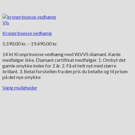
Vis
Kronprinsesse vedhæng
Prisinterval:
5,590.00
kr.
–
19,490.00
kr.
5,590.00 kr.
14 kt Kronprinsesse vedhæng med W.VVS diamant. Kæde
til
medfølger ikke. Diamant certifikat medfølger. 1. Ombyt det
19,490.00 kr.
gamle smykke inden for 2 år. 2. Få et helt nyt med større
brillant. 3. Betal forskellen fra den pris du betalte og til prisen
på det nye smykke
Vælg muligheder
Dette
vare
har
flere
varianter.
Mulighederne
kan
vælges