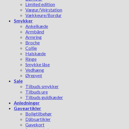
Limited edition
Vægur/Vejrstation
Vækkeure/Bordur
Smykker
Ankelkæde
Armbånd
Armring
Broche
Collie
Halskæde
Ringe
Smykke låse
Vedhæng
Ørepynt
Sale
Tilbuds smykker
Tilbuds ure
Tilbuds guldkæder
Anledninger
Gaveartikler
Boligtilbehør
Dåbsartikler
Gavekort