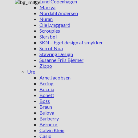
Lund Copenhagen
Marrya
Nordahl Andersen
Nuran
Ole Lynggaard
Scrouples
Siersbøl
SKN – Eget design af smykker
Son of Noa
Støvring Design
Susanne Friis Bjørner
Zippo
Ure
Arne Jacobsen
Bering
Boccia
Bonett
Boss
Braun
Bulova
Burberry
Børne ur
Calvin Klein
Casio