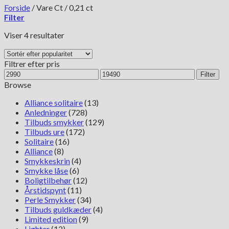
Forside
/
Vare Ct
/
0,21 ct
Filter
Sorteret
Viser 4 resultater
efter
popularitet
Filtrer efter pris
Mindste
Højeste
Filter
pris
pris
Browse
Alliance solitaire
(13)
Anledninger
(728)
Tilbuds smykker
(129)
Tilbuds ure
(172)
Solitaire
(16)
Alliance
(8)
Smykkeskrin
(4)
Smykke låse
(6)
Boligtilbehør
(12)
Årstidspynt
(11)
Perle Smykker
(34)
Tilbuds guldkæder
(4)
Limited edition
(9)
Lighter
(12)