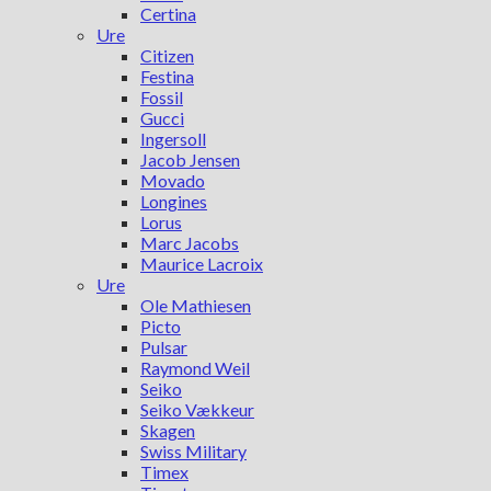
Certina
Ure
Citizen
Festina
Fossil
Gucci
Ingersoll
Jacob Jensen
Movado
Longines
Lorus
Marc Jacobs
Maurice Lacroix
Ure
Ole Mathiesen
Picto
Pulsar
Raymond Weil
Seiko
Seiko Vækkeur
Skagen
Swiss Military
Timex