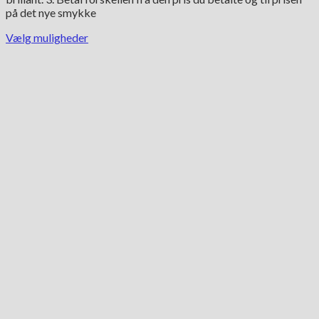
på det nye smykke
Vælg muligheder
Dette
vare
har
flere
varianter.
Mulighederne
kan
vælges
på
varesiden