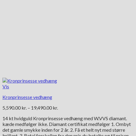
Vis
Kronprinsesse vedhæng
Prisinterval:
5,590.00
kr.
–
19,490.00
kr.
5,590.00 kr.
14 kt hvidguld Kronprinsesse vedhæng med W.VVS diamant.
til
kæde medfølger ikke. Diamant certifikat medfølger 1. Ombyt
19,490.00 kr.
det gamle smykke inden for 2 år. 2. Få et helt nyt med større
brillant. 3. Betal forskellen fra den pris du betalte og til prisen