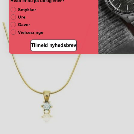
Hvad er du på udkig efter?
Smykker
Ure
Gaver
Vielsesringe
Tilmeld nyhedsbrev