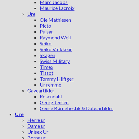
Marc Jacobs
Maurice Lacroix
Ure
Ole Mathiesen
Picto
Pulsar
Raymond Weil
Seiko
Seiko Vækkeur
Skagen
Swiss Military
Timex
Tissot
Tommy Hilfiger
Ur remme
Gaveartikler
Rosendahl
Georg Jensen
Gense Børnebestik & Dåbsartikler
Ure
Herre ur
Dame ur
Unisex Ur
Børne ur