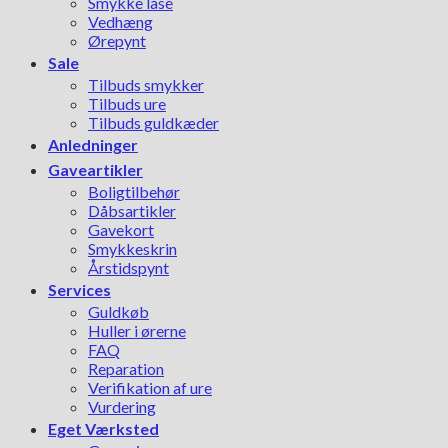
Smykke låse
Vedhæng
Ørepynt
Sale
Tilbuds smykker
Tilbuds ure
Tilbuds guldkæder
Anledninger
Gaveartikler
Boligtilbehør
Dåbsartikler
Gavekort
Smykkeskrin
Årstidspynt
Services
Guldkøb
Huller i ørerne
FAQ
Reparation
Verifikation af ure
Vurdering
Eget Værksted