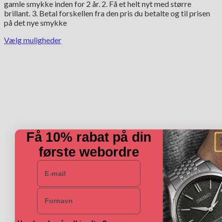
gamle smykke inden for 2 år. 2. Få et helt nyt med større
brillant. 3. Betal forskellen fra den pris du betalte og til prisen
på det nye smykke
Vælg muligheder
Dette
vare
har
flere
varianter.
Mulighederne
kan
vælges
på
varesiden
Få 10% rabat på din
første webordre
E-mail
Navn