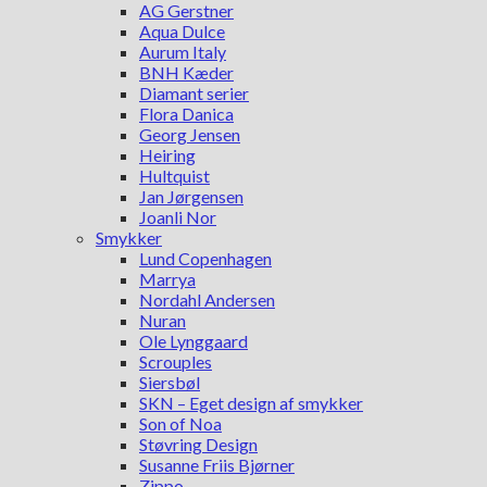
AG Gerstner
Aqua Dulce
Aurum Italy
BNH Kæder
Diamant serier
Flora Danica
Georg Jensen
Heiring
Hultquist
Jan Jørgensen
Joanli Nor
Smykker
Lund Copenhagen
Marrya
Nordahl Andersen
Nuran
Ole Lynggaard
Scrouples
Siersbøl
SKN – Eget design af smykker
Son of Noa
Støvring Design
Susanne Friis Bjørner
Zippo