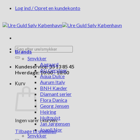
Fortsæt
Log ind / Opret en kundekonto
til
indhold
Søg
Brands
efter:
Smykker
Aagaard
Kundeservice: 33 13 85 45
AG Gerstner
Hverdage: 10:00 - 18:00
Aqua Dulce
Aurum Italy
Kurv
BNH Kæder
Diamant serier
Flora Danica
Georg Jensen
Heiring
Hultquist
Ingen varer i kurven.
Jan Jørgensen
Joanli Nor
Tilbage til shoppen
Smykker