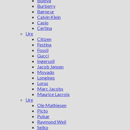
Bulova
Burberry
Børne ur
Calvin Klein
Casio
Certina
Ure
Citizen
Festina
Fossil
Gucci
Ingersoll
Jacob Jensen
Movado
Longines
Lorus
Marc Jacobs
Maurice Lacroix
Ure
Ole Mathiesen
Picto
Pulsar
Raymond Weil
Seiko