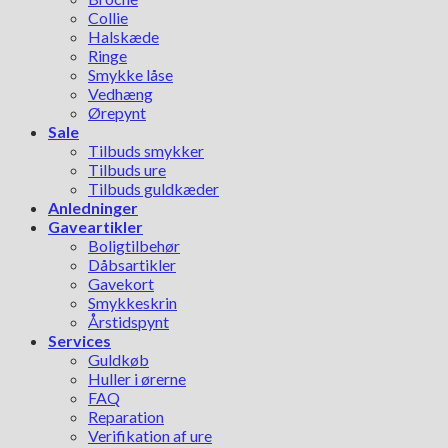
Collie
Halskæde
Ringe
Smykke låse
Vedhæng
Ørepynt
Sale
Tilbuds smykker
Tilbuds ure
Tilbuds guldkæder
Anledninger
Gaveartikler
Boligtilbehør
Dåbsartikler
Gavekort
Smykkeskrin
Årstidspynt
Services
Guldkøb
Huller i ørerne
FAQ
Reparation
Verifikation af ure