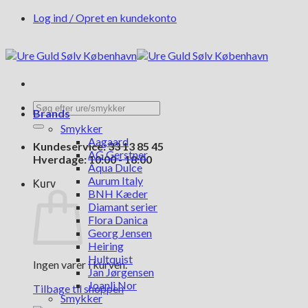
Fortsæt
Log ind / Opret en kundekonto
til
indhold
Søg
Brands
efter:
Smykker
Aagaard
Kundeservice: 33 13 85 45
AG Gerstner
Hverdage: 10:00 - 18:00
Aqua Dulce
Aurum Italy
Kurv
BNH Kæder
Diamant serier
Flora Danica
Georg Jensen
Heiring
Hultquist
Ingen varer i kurven.
Jan Jørgensen
Joanli Nor
Tilbage til shoppen
Smykker