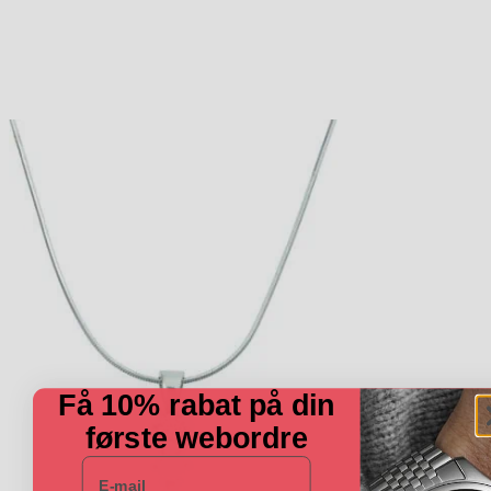
Få 10% rabat på din
første webordre
E-mail