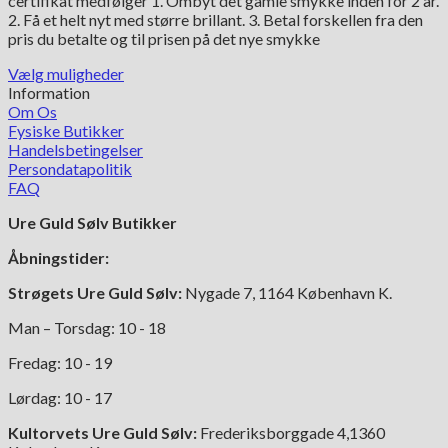
certifikat medfølger 1. Ombyt det gamle smykke inden for 2 år.
34,995.00 kr.
2. Få et helt nyt med større brillant. 3. Betal forskellen fra den
pris du betalte og til prisen på det nye smykke
Vælg muligheder
Dette
Information
vare
Om Os
har
Fysiske Butikker
flere
Handelsbetingelser
varianter.
Persondatapolitik
Mulighederne
FAQ
kan
Ure Guld Sølv Butikker
vælges
på
Åbningstider:
varesiden
Strøgets Ure Guld Sølv:
Nygade 7, 1164 København K.
Man – Torsdag: 10 - 18
Fredag: 10 - 19
Lørdag: 10 - 17
Kultorvets Ure Guld Sølv:
Frederiksborggade 4,1360