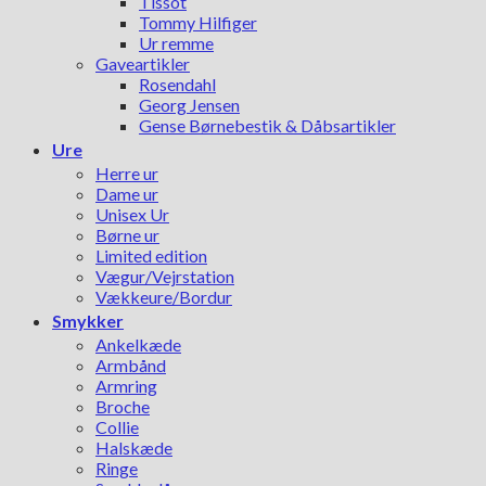
Tissot
Tommy Hilfiger
Ur remme
Gaveartikler
Rosendahl
Georg Jensen
Gense Børnebestik & Dåbsartikler
Ure
Herre ur
Dame ur
Unisex Ur
Børne ur
Limited edition
Vægur/Vejrstation
Vækkeure/Bordur
Smykker
Ankelkæde
Armbånd
Armring
Broche
Collie
Halskæde
Ringe