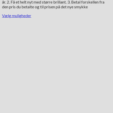
år. 2. Få et helt nyt med større brillant. 3. Betal forskellen fra
den pris du betalte og til prisen på det nye smykke
Vælg muligheder
Dette
vare
har
flere
varianter.
Mulighederne
kan
vælges
på
varesiden