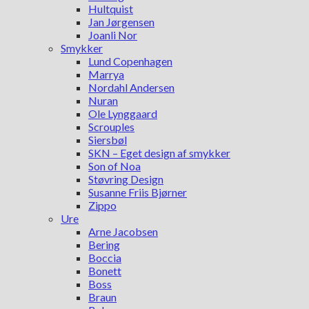
Hultquist
Jan Jørgensen
Joanli Nor
Smykker
Lund Copenhagen
Marrya
Nordahl Andersen
Nuran
Ole Lynggaard
Scrouples
Siersbøl
SKN – Eget design af smykker
Son of Noa
Støvring Design
Susanne Friis Bjørner
Zippo
Ure
Arne Jacobsen
Bering
Boccia
Bonett
Boss
Braun