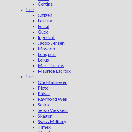
Certina
Ure
Citizen
Festina
Fossil
Gucci
Ingersoll
Jacob Jensen
Movado
Longines
Lorus
Marc Jacobs
Maurice Lacroix
Ure
Ole Mathiesen
Picto
Pulsar
Raymond Weil
Seiko
Seiko Vækkeur
Skagen
Swiss Military
Timex