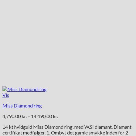
på
varesiden
Vis
Miss Diamond ring
Prisinterval:
4,790.00
kr.
–
14,490.00
kr.
4,790.00 kr.
14 kt hvidguld Miss Diamond ring, med W.SI diamant. Diamant
til
certifikat medfølger. 1. Ombyt det gamle smykke inden for 2
14,490.00 kr.