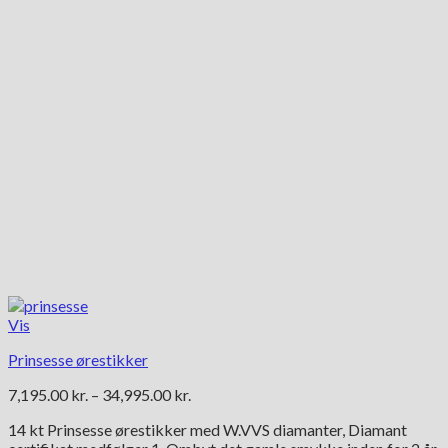
vælges
på
varesiden
Vis
Prinsesse ørestikker
Prisinterval:
7,195.00
kr.
–
34,995.00
kr.
7,195.00 kr.
14 kt Prinsesse ørestikker med W.VVS diamanter, Diamant
til