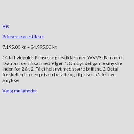
Vis
Prinsesse ørestikker
Prisinterval:
7,195.00
kr.
–
34,995.00
kr.
7,195.00 kr.
14 kt hvidgulds Prinsesse ørestikker med W.VVS diamanter.
til
Diamant certifikat medfølger. 1. Ombyt det gamle smykke
34,995.00 kr.
inden for 2 år. 2. Få et helt nyt med større brillant. 3. Betal
forskellen fra den pris du betalte og til prisen på det nye
smykke
Vælg muligheder
Dette
vare
har
flere
varianter.
Mulighederne
kan