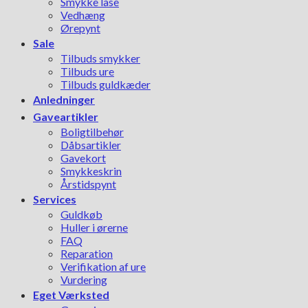
Smykke låse
Vedhæng
Ørepynt
Sale
Tilbuds smykker
Tilbuds ure
Tilbuds guldkæder
Anledninger
Gaveartikler
Boligtilbehør
Dåbsartikler
Gavekort
Smykkeskrin
Årstidspynt
Services
Guldkøb
Huller i ørerne
FAQ
Reparation
Verifikation af ure
Vurdering
Eget Værksted