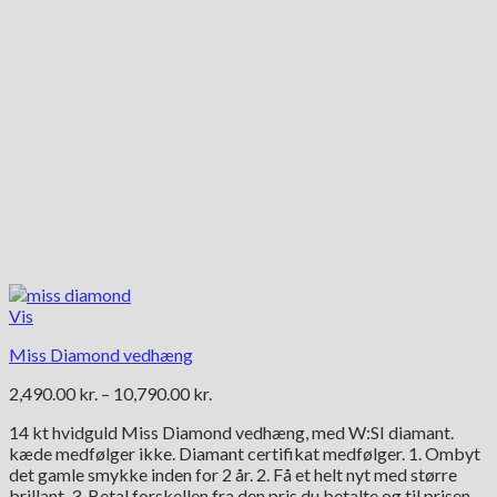
Vis
Miss Diamond vedhæng
Prisinterval:
2,490.00
kr.
–
10,790.00
kr.
2,490.00 kr.
14 kt hvidguld Miss Diamond vedhæng, med W:SI diamant.
til
kæde medfølger ikke. Diamant certifikat medfølger. 1. Ombyt
10,790.00 kr.
det gamle smykke inden for 2 år. 2. Få et helt nyt med større
brillant. 3. Betal forskellen fra den pris du betalte og til prisen