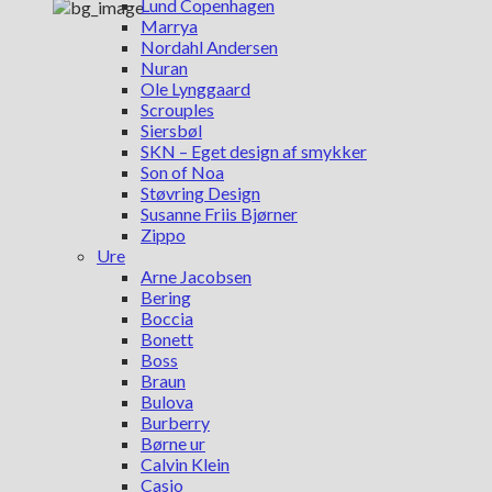
Lund Copenhagen
Marrya
Nordahl Andersen
Nuran
Ole Lynggaard
Scrouples
Siersbøl
SKN – Eget design af smykker
Son of Noa
Støvring Design
Susanne Friis Bjørner
Zippo
Ure
Arne Jacobsen
Bering
Boccia
Bonett
Boss
Braun
Bulova
Burberry
Børne ur
Calvin Klein
Casio