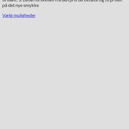
på det nye smykke
Vælg muligheder
Dette
vare
har
flere
varianter.
Mulighederne
kan
vælges
på
varesiden