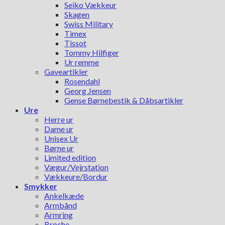
Seiko Vækkeur
Skagen
Swiss Military
Timex
Tissot
Tommy Hilfiger
Ur remme
Gaveartikler
Rosendahl
Georg Jensen
Gense Børnebestik & Dåbsartikler
Ure
Herre ur
Dame ur
Unisex Ur
Børne ur
Limited edition
Vægur/Vejrstation
Vækkeure/Bordur
Smykker
Ankelkæde
Armbånd
Armring
Broche