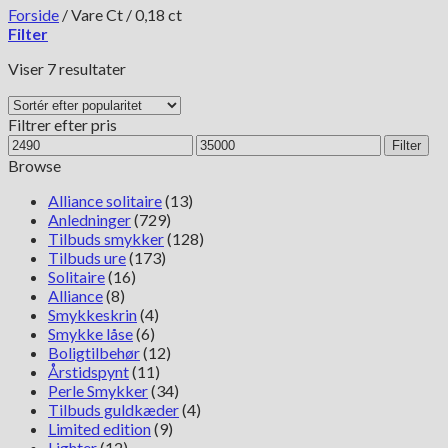
Forside
/
Vare Ct
/
0,18 ct
Filter
Sorteret
Viser 7 resultater
efter
popularitet
Filtrer efter pris
Mindste
Højeste
Filter
pris
pris
Browse
Alliance solitaire
(13)
Anledninger
(729)
Tilbuds smykker
(128)
Tilbuds ure
(173)
Solitaire
(16)
Alliance
(8)
Smykkeskrin
(4)
Smykke låse
(6)
Boligtilbehør
(12)
Årstidspynt
(11)
Perle Smykker
(34)
Tilbuds guldkæder
(4)
Limited edition
(9)
Lighter
(12)