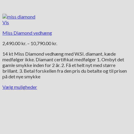
Vis
Miss Diamond vedhæng
Prisinterval:
2,490.00
kr.
–
10,790.00
kr.
2,490.00 kr.
14 kt Miss Diamond vedhæng med W.SI. diamant, kæde
til
medfølger ikke. Diamant certifikat medfølger 1. Ombyt det
10,790.00 kr.
gamle smykke inden for 2 år. 2. Få et helt nyt med større
brillant. 3. Betal forskellen fra den pris du betalte og til prisen
på det nye smykke
Vælg muligheder
Dette
vare
har
flere
varianter.
Mulighederne
kan
vælges