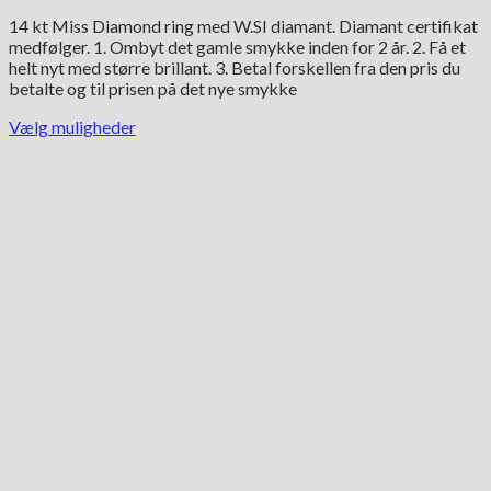
4,790.00 kr.
14 kt Miss Diamond ring med W.SI diamant. Diamant certifikat
til
medfølger. 1. Ombyt det gamle smykke inden for 2 år. 2. Få et
14,490.00 kr.
helt nyt med større brillant. 3. Betal forskellen fra den pris du
betalte og til prisen på det nye smykke
Vælg muligheder
Dette
vare
har
flere
varianter.
Mulighederne
kan
vælges
på
varesiden