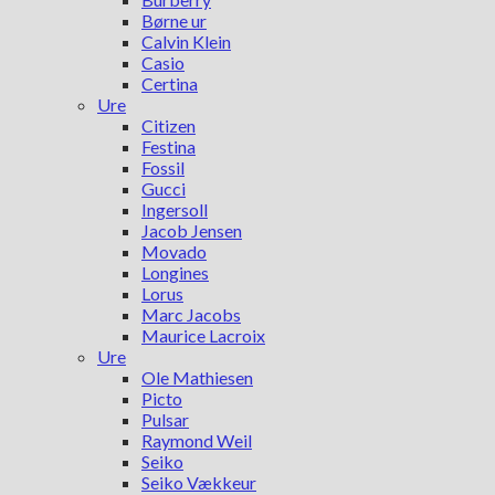
Børne ur
Calvin Klein
Casio
Certina
Ure
Citizen
Festina
Fossil
Gucci
Ingersoll
Jacob Jensen
Movado
Longines
Lorus
Marc Jacobs
Maurice Lacroix
Ure
Ole Mathiesen
Picto
Pulsar
Raymond Weil
Seiko
Seiko Vækkeur