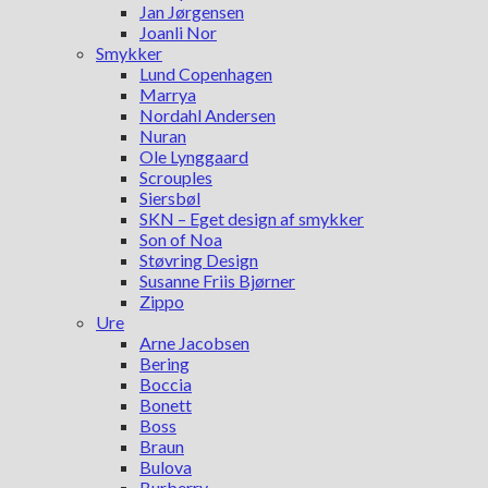
Jan Jørgensen
Joanli Nor
Smykker
Lund Copenhagen
Marrya
Nordahl Andersen
Nuran
Ole Lynggaard
Scrouples
Siersbøl
SKN – Eget design af smykker
Son of Noa
Støvring Design
Susanne Friis Bjørner
Zippo
Ure
Arne Jacobsen
Bering
Boccia
Bonett
Boss
Braun
Bulova
Burberry