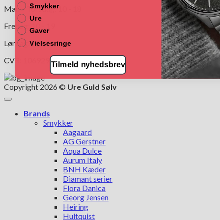
Smykker
Man – Torsdag: 10 - 18
Ure
Fredag: 10 - 19
Gaver
Lørdag: 10 - 16
Vielsesringe
CVR: 10692997
Tilmeld nyhedsbrev
Copyright 2026 ©
Ure Guld Sølv
Brands
Smykker
Aagaard
AG Gerstner
Aqua Dulce
Aurum Italy
BNH Kæder
Diamant serier
Flora Danica
Georg Jensen
Heiring
Hultquist