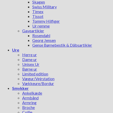
Skagen
Swiss Military
Timex
Tissot
Tommy Hilfiger
Ur remme
Gaveartikler
Rosendahl
Georg Jensen
Gense Børnebestik & Dåbsartikler
Ure
Herre ur
Dame ur
Unisex Ur
Børne ur
Limited edition
Vægur/Vejrstation
Vækkeure/Bordur
Smykker
Ankelkæde
Armbånd
Armring
Broche
Collie