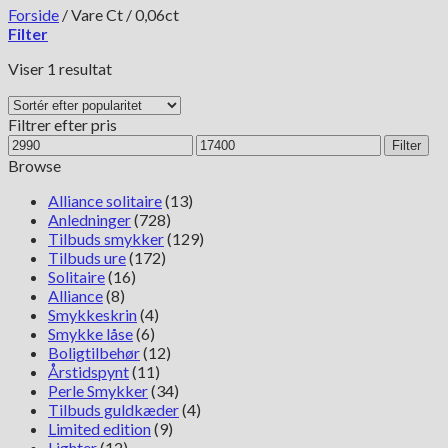
Forside
/
Vare Ct
/
0,06ct
Filter
Viser 1 resultat
Filtrer efter pris
Mindste
Højeste
Filter
pris
pris
Browse
Alliance solitaire
(13)
Anledninger
(728)
Tilbuds smykker
(129)
Tilbuds ure
(172)
Solitaire
(16)
Alliance
(8)
Smykkeskrin
(4)
Smykke låse
(6)
Boligtilbehør
(12)
Årstidspynt
(11)
Perle Smykker
(34)
Tilbuds guldkæder
(4)
Limited edition
(9)
Lighter
(12)