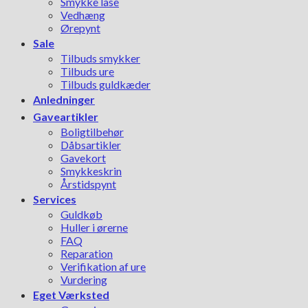
Smykke låse
Vedhæng
Ørepynt
Sale
Tilbuds smykker
Tilbuds ure
Tilbuds guldkæder
Anledninger
Gaveartikler
Boligtilbehør
Dåbsartikler
Gavekort
Smykkeskrin
Årstidspynt
Services
Guldkøb
Huller i ørerne
FAQ
Reparation
Verifikation af ure
Vurdering
Eget Værksted