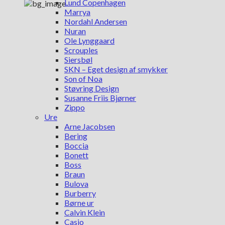
Lund Copenhagen
Marrya
Nordahl Andersen
Nuran
Ole Lynggaard
Scrouples
Siersbøl
SKN – Eget design af smykker
Son of Noa
Støvring Design
Susanne Friis Bjørner
Zippo
Ure
Arne Jacobsen
Bering
Boccia
Bonett
Boss
Braun
Bulova
Burberry
Børne ur
Calvin Klein
Casio