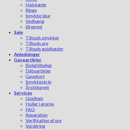
Halskæde
Ringe
Smykke låse
Vedhæng
Ørepynt
Sale
Tilbuds smykker
Tilbuds ure
Tilbuds guldkæder
Anledninger
Gaveartikler
Boligtilbehør
Dåbsartikler
Gavekort
Smykkeskrin
Årstidspynt
Services
Guldkøb
Huller i ørerne
FAQ
Reparation
Verifikation af ure
Vurdering