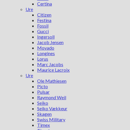
Certina
Ure
Citizen
Festina
Fossil
Gucci
Ingersoll
Jacob Jensen
Movado
Longines
Lorus
Marc Jacobs
Maurice Lacroix
Ure
Ole Mathiesen
Picto
Pulsar
Raymond Weil
Seiko
Seiko Vækkeur
Skagen
Swiss Military
Timex