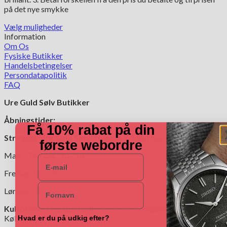
på det nye smykke
Vælg muligheder
Dette
Information
vare
Om Os
har
Fysiske Butikker
flere
Handelsbetingelser
varianter.
Persondatapolitik
Mulighederne
FAQ
kan
Ure Guld Sølv Butikker
vælges
på
Åbningstider:
varesiden
Få 10% rabat på din
Strøgets Ure Guld Sølv:
Nygade 7, 1164 København K.
første webordre
Man – Torsdag: 10 - 18
E-mail
Fredag: 10 - 19
Navn
Lørdag: 10 - 17
Kultorvets Ure Guld Sølv:
Frederiksborggade 4,1360
København K.
Hvad er du på udkig efter?