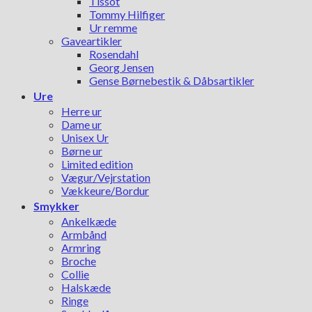
Tissot
Tommy Hilfiger
Ur remme
Gaveartikler
Rosendahl
Georg Jensen
Gense Børnebestik & Dåbsartikler
Ure
Herre ur
Dame ur
Unisex Ur
Børne ur
Limited edition
Vægur/Vejrstation
Vækkeure/Bordur
Smykker
Ankelkæde
Armbånd
Armring
Broche
Collie
Halskæde
Ringe