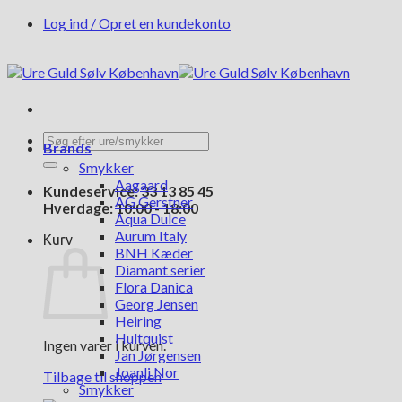
Fortsæt
Log ind / Opret en kundekonto
til
indhold
Søg
Brands
efter:
Smykker
Aagaard
Kundeservice: 33 13 85 45
AG Gerstner
Hverdage: 10:00 - 18:00
Aqua Dulce
Aurum Italy
Kurv
BNH Kæder
Diamant serier
Flora Danica
Georg Jensen
Heiring
Hultquist
Ingen varer i kurven.
Jan Jørgensen
Joanli Nor
Tilbage til shoppen
Smykker