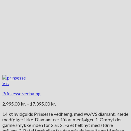
Vis
Prinsesse vedhæng
Prisinterval:
2,995.00
kr.
–
17,395.00
kr.
2,995.00 kr.
14 kt hvidgulds Prinsesse vedhæng, med W.VVS diamant. Kæde
til
medfølger ikke. Diamant certifikat medfølger. 1. Ombyt det
17,395.00 kr.
gamle smykke inden for 2 år. 2. Få et helt nyt med større
brillant. 3. Betal forskellen fra den pris du betalte og til prisen