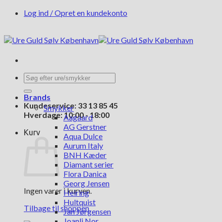
Fortsæt
Log ind / Opret en kundekonto
til
indhold
Søg
efter:
Brands
Kundeservice: 33 13 85 45
Smykker
Hverdage: 10:00 - 18:00
Aagaard
AG Gerstner
Kurv
Aqua Dulce
Aurum Italy
BNH Kæder
Diamant serier
Flora Danica
Georg Jensen
Ingen varer i kurven.
Heiring
Hultquist
Tilbage til shoppen
Jan Jørgensen
Joanli Nor