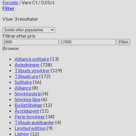
Forside
/
Vare Ct
/
0,01ct
Filter
Sorteret
Viser 3 resultater
efter
popularitet
Filtrer efter pris
Mindste
Højeste
Filter
pris
pris
Browse
Alliance solitaire
(13)
Anledninger
(728)
Tilbuds smykker
(129)
Tilbuds ure
(172)
Solitaire
(16)
Alliance
(8)
Smykkeskrin
(4)
Smykke låse
(6)
Boligtilbehør
(12)
Årstidspynt
(11)
Perle Smykker
(34)
Tilbuds guldkæder
(4)
Limited edition
(9)
Lighter
(12)