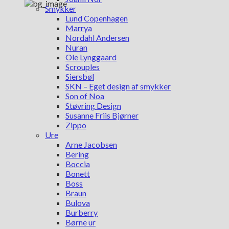
Smykker
Lund Copenhagen
Marrya
Nordahl Andersen
Nuran
Ole Lynggaard
Scrouples
Siersbøl
SKN – Eget design af smykker
Son of Noa
Støvring Design
Susanne Friis Bjørner
Zippo
Ure
Arne Jacobsen
Bering
Boccia
Bonett
Boss
Braun
Bulova
Burberry
Børne ur