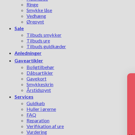
Ringe
Smykke låse
Vedhæng
Ørepynt
Sale
Tilbuds smykker
Tilbuds ure
Tilbuds guldkæder
Anledninger
Gaveartikler
Boligtilbehør
Dåbsartikler
Gavekort
Smykkeskrin
Årstidspynt
Services
Guldkøb
Huller i ørerne
FAQ
Reparation
Verifikation af ure
Vurdering