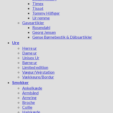
Timex
Tissot
Tommy Hilfiger
Ur remme
Gaveartikler
Rosendahl
Georg Jensen
Gense Børnebestik & Dåbsartikler
Ure
Herre ur
Dame ur
Unisex Ur
Børne ur
Limited edition
Vægur/Vejrstation
Vækkeure/Bordur
Smykker
Ankelkæde
Armbånd
Armring
Broche
Collie
Halskæde