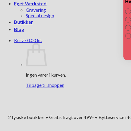
Hv
Eget Værksted
Gravering
Special design
Butikker
Blog
Kurv /
0.00
kr.
Ingen varer i kurven.
Tilbage til shoppen
2 fysiske butikker • Gratis fragt over 499,- • Bytteservice i 