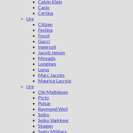
Calvin Klein
Casio
Certina
Ure
Citizen
Festina
Fossil
Gucci
Ingersoll
Jacob Jensen
Movado
Longines
Lorus
Marc Jacobs
Maurice Lacroix
Ure
Ole Mathiesen
Picto
Pulsar
Raymond Weil
Seiko
Seiko Vækkeur
Skagen
Swiss Military