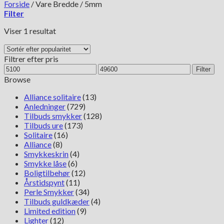
Forside
/
Vare Bredde
/
5mm
Filter
Viser 1 resultat
Filtrer efter pris
Mindste
Højeste
Filter
pris
pris
Browse
Alliance solitaire
(13)
Anledninger
(729)
Tilbuds smykker
(128)
Tilbuds ure
(173)
Solitaire
(16)
Alliance
(8)
Smykkeskrin
(4)
Smykke låse
(6)
Boligtilbehør
(12)
Årstidspynt
(11)
Perle Smykker
(34)
Tilbuds guldkæder
(4)
Limited edition
(9)
Lighter
(12)