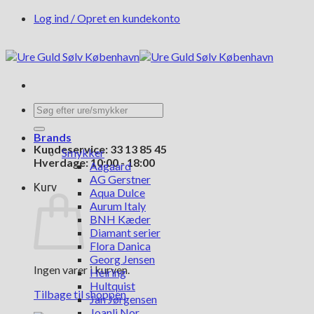
Fortsæt
Log ind / Opret en kundekonto
til
indhold
Søg
efter:
Brands
Kundeservice: 33 13 85 45
Smykker
Hverdage: 10:00 - 18:00
Aagaard
AG Gerstner
Kurv
Aqua Dulce
Aurum Italy
BNH Kæder
Diamant serier
Flora Danica
Georg Jensen
Ingen varer i kurven.
Heiring
Hultquist
Tilbage til shoppen
Jan Jørgensen
Joanli Nor