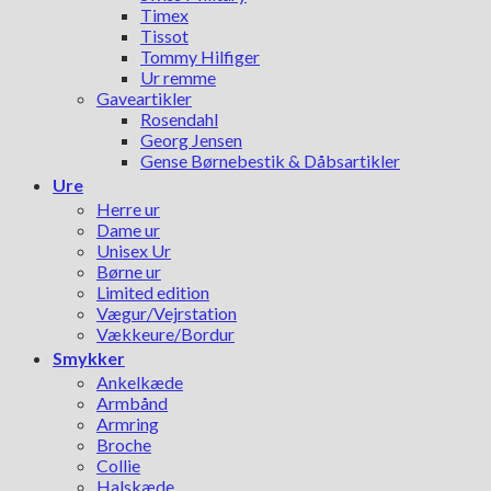
Timex
Tissot
Tommy Hilfiger
Ur remme
Gaveartikler
Rosendahl
Georg Jensen
Gense Børnebestik & Dåbsartikler
Ure
Herre ur
Dame ur
Unisex Ur
Børne ur
Limited edition
Vægur/Vejrstation
Vækkeure/Bordur
Smykker
Ankelkæde
Armbånd
Armring
Broche
Collie
Halskæde