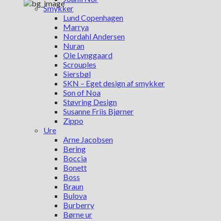
Smykker
Lund Copenhagen
Marrya
Nordahl Andersen
Nuran
Ole Lynggaard
Scrouples
Siersbøl
SKN – Eget design af smykker
Son of Noa
Støvring Design
Susanne Friis Bjørner
Zippo
Ure
Arne Jacobsen
Bering
Boccia
Bonett
Boss
Braun
Bulova
Burberry
Børne ur