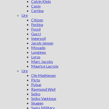
Calvin Klein
Casio
Certina
Ure
Citizen
Festina
Fossil
Gucci
Ingersoll
Jacob Jensen
Movado
Longines
Lorus
Marc Jacobs
Maurice Lacroix
Ure
Ole Mathiesen
Picto
Pulsar
Raymond Weil
Seiko
Seiko Vækkeur
Skagen
Swiss Military