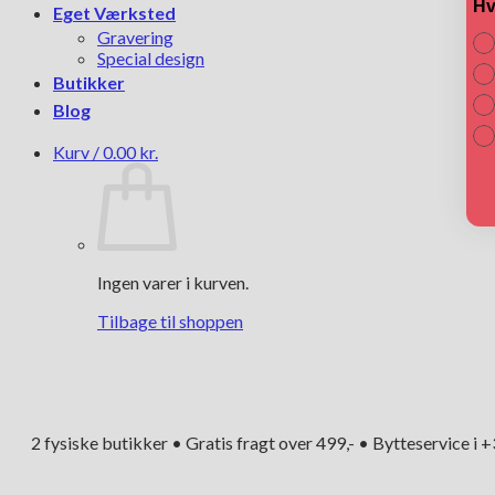
Hv
Eget Værksted
Gravering
Special design
Butikker
Blog
Kurv /
0.00
kr.
Ingen varer i kurven.
Tilbage til shoppen
2 fysiske butikker • Gratis fragt over 499,- • Bytteservice i 