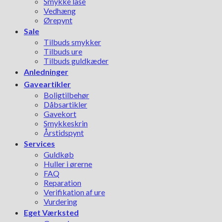
Smykke låse
Vedhæng
Ørepynt
Sale
Tilbuds smykker
Tilbuds ure
Tilbuds guldkæder
Anledninger
Gaveartikler
Boligtilbehør
Dåbsartikler
Gavekort
Smykkeskrin
Årstidspynt
Services
Guldkøb
Huller i ørerne
FAQ
Reparation
Verifikation af ure
Vurdering
Eget Værksted