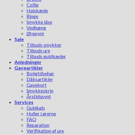
Collie
Halskæde
Ringe
Smykke låse
Vedhæng
Ørepynt
Sale
Tilbuds smykker
Tilbuds ure
Tilbuds guldkæder
Anledninger
Gaveartikler
Boligtilbehør
Dåbsartikler
Gavekort
Smykkeskrin
Årstidspynt
Services
Guldkøb
Huller i ørerne
FAQ
Reparation
Verifikation af ure