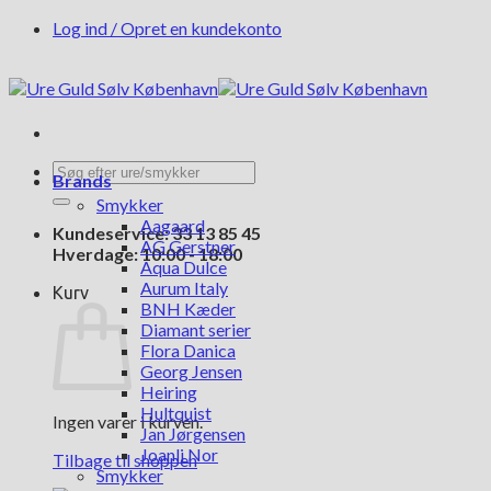
Fortsæt
Log ind / Opret en kundekonto
til
indhold
Søg
Brands
efter:
Smykker
Aagaard
Kundeservice: 33 13 85 45
AG Gerstner
Hverdage: 10:00 - 18:00
Aqua Dulce
Aurum Italy
Kurv
BNH Kæder
Diamant serier
Flora Danica
Georg Jensen
Heiring
Hultquist
Ingen varer i kurven.
Jan Jørgensen
Joanli Nor
Tilbage til shoppen
Smykker