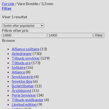
Forside
/
Vare Bredde
/
3,3 mm
Filter
Viser 1 resultat
Filtrer efter pris
Mindste
Højeste
Filter
pris
pris
Browse
Alliance solitaire
(13)
Anledninger
(730)
Tilbuds smykker
(129)
Tilbuds ure
(173)
Solitaire
(16)
Alliance
(8)
Smykkeskrin
(4)
Smykke låse
(6)
Boligtilbehør
(12)
Årstidspynt
(11)
Perle Smykker
(34)
Tilbuds guldkæder
(4)
Limited edition
(9)
Lighter
(12)