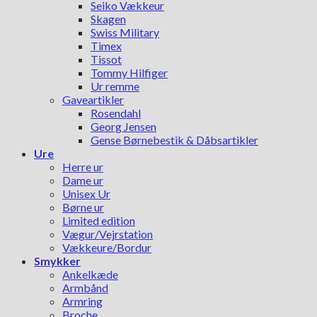
Seiko Vækkeur
Skagen
Swiss Military
Timex
Tissot
Tommy Hilfiger
Ur remme
Gaveartikler
Rosendahl
Georg Jensen
Gense Børnebestik & Dåbsartikler
Ure
Herre ur
Dame ur
Unisex Ur
Børne ur
Limited edition
Vægur/Vejrstation
Vækkeure/Bordur
Smykker
Ankelkæde
Armbånd
Armring
Broche