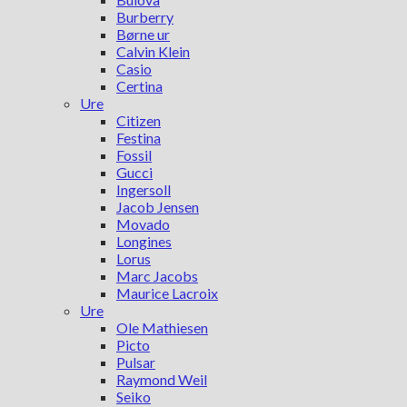
Burberry
Børne ur
Calvin Klein
Casio
Certina
Ure
Citizen
Festina
Fossil
Gucci
Ingersoll
Jacob Jensen
Movado
Longines
Lorus
Marc Jacobs
Maurice Lacroix
Ure
Ole Mathiesen
Picto
Pulsar
Raymond Weil
Seiko