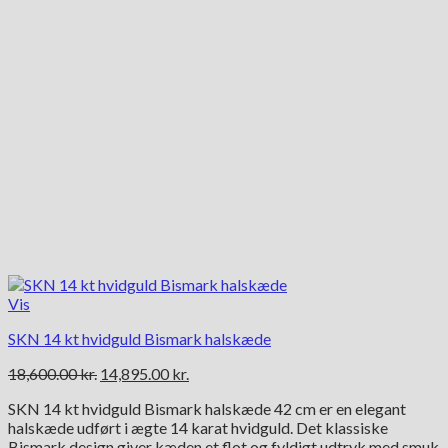
Vis
SKN 14 kt hvidguld Bismark halskæde
Den
Den
18,600.00
kr.
14,895.00
kr.
oprindelige
aktuelle
SKN 14 kt hvidguld Bismark halskæde 42 cm er en elegant
pris
pris
halskæde udført i ægte 14 karat hvidguld. Det klassiske
var:
er:
Bismark design giver kæden et flot og fyldigt udtryk med smuk