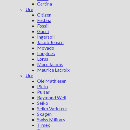
Certina
Ure
Citizen
Festina
Fossil
Gucci
Ingersoll
Jacob Jensen
Movado
Longines
Lorus
Marc Jacobs
Maurice Lacroix
Ure
Ole Mathiesen
Picto
Pulsar
Raymond Weil
Seiko
Seiko Vækkeur
Skagen
Swiss Military
Timex