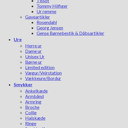
Tissot
Tommy Hilfiger
Ur remme
Gaveartikler
Rosendahl
Georg Jensen
Gense Børnebestik & Dåbsartikler
Ure
Herre ur
Dame ur
Unisex Ur
Børne ur
Limited edition
Vægur/Vejrstation
Vækkeure/Bordur
Smykker
Ankelkæde
Armbånd
Armring
Broche
Collie
Halskæde
Ringe