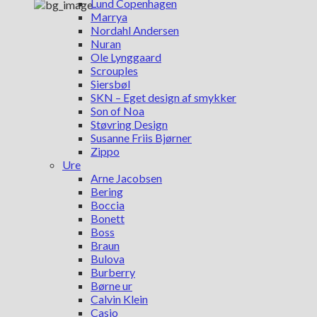
Lund Copenhagen
Marrya
Nordahl Andersen
Nuran
Ole Lynggaard
Scrouples
Siersbøl
SKN – Eget design af smykker
Son of Noa
Støvring Design
Susanne Friis Bjørner
Zippo
Ure
Arne Jacobsen
Bering
Boccia
Bonett
Boss
Braun
Bulova
Burberry
Børne ur
Calvin Klein
Casio