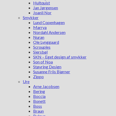
Hultquist
Jan Jørgensen
Joanli Nor
Smykker
Lund Copenhagen
Marrya
Nordahl Andersen
Nuran
Ole Lynggaard
Scrouples
Siersbøl
SKN – Eget design af smykker
Son of Noa
Støvring Design
Susanne Friis Bjørner
Zippo
Ure
Arne Jacobsen
Bering
Boccia
Bonett
Boss
Braun
Bulova