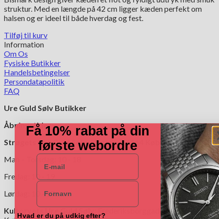
18,600.00 kr..
14,895.00 kr..
struktur. Med en længde på 42 cm ligger kæden perfekt om
halsen og er ideel til både hverdag og fest.
Tilføj til kurv
Information
Om Os
Fysiske Butikker
Handelsbetingelser
Persondatapolitik
FAQ
Ure Guld Sølv Butikker
Åbningstider:
Få 10% rabat på din
Strøgets Ure Guld Sølv:
Nygade 7, 1164 København K.
første webordre
E-mail
Man – Torsdag: 10 - 18
Fredag: 10 - 19
Navn
Lørdag: 10 - 17
Kultorvets Ure Guld Sølv:
Frederiksborggade 4,1360
Hvad er du på udkig efter?