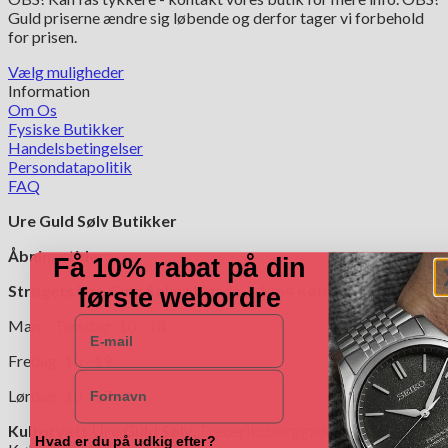
Guld priserne ændre sig løbende og derfor tager vi forbehold
for prisen.
Vælg muligheder
Dette
Information
vare
Om Os
har
Fysiske Butikker
flere
Handelsbetingelser
varianter.
Persondatapolitik
Mulighederne
FAQ
kan
Ure Guld Sølv Butikker
vælges
på
Åbningstider:
varesiden
Få 10% rabat på din
Strøgets Ure Guld Sølv:
Nygade 7, 1164 København K.
første webordre
E-mail
Man – Torsdag: 10 - 18
Fredag: 10 - 19
Navn
Lørdag: 10 - 17
Kultorvets Ure Guld Sølv:
Frederiksborggade 4,1360
Hvad er du på udkig efter?