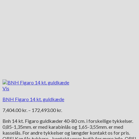
Vis
BNH Figaro 14 kt. guldkæde
Prisinterval:
7,404.00
kr.
–
172,493.00
kr.
7,404.00 kr.
Bnh 14 kt. Figaro guldkæder 40-80 cm. i forskellige tykkelser.
til
0,85-1,35mm. er med karabinlås og 1,65-3,55mm. er med
172,493.00 kr.
kasselås. For andre tykkelser og længder kontakt os for pris.
OBS! Kan fås tykkere - kontakt vores butik for mere info. OBS!