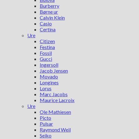
Burberry
Børne ur
Calvin Klein
Casio
Certina
Ure
Citizen
Festina
Fossil
Gucci
Ingersoll
Jacob Jensen
Movado
Longines
Lorus
Marc Jacobs
Maurice Lacroix
Ure
Ole Mathiesen
Picto
Pulsar
Raymond Weil
Seiko