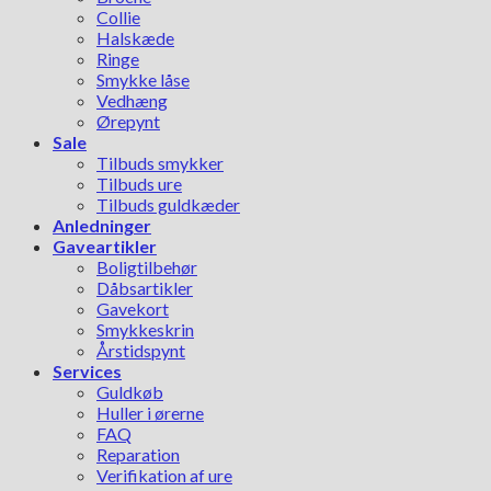
Collie
Halskæde
Ringe
Smykke låse
Vedhæng
Ørepynt
Sale
Tilbuds smykker
Tilbuds ure
Tilbuds guldkæder
Anledninger
Gaveartikler
Boligtilbehør
Dåbsartikler
Gavekort
Smykkeskrin
Årstidspynt
Services
Guldkøb
Huller i ørerne
FAQ
Reparation
Verifikation af ure