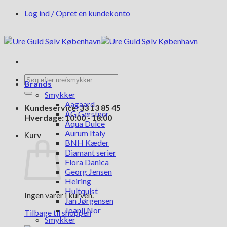
Fortsæt
Log ind / Opret en kundekonto
til
indhold
Søg
Brands
efter:
Smykker
Aagaard
Kundeservice: 33 13 85 45
AG Gerstner
Hverdage: 10:00 - 18:00
Aqua Dulce
Aurum Italy
Kurv
BNH Kæder
Diamant serier
Flora Danica
Georg Jensen
Heiring
Hultquist
Ingen varer i kurven.
Jan Jørgensen
Joanli Nor
Tilbage til shoppen
Smykker