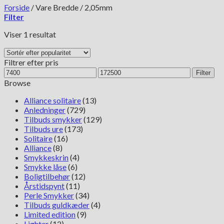
Forside
/
Vare Bredde
/
2,05mm
Filter
Viser 1 resultat
Filtrer efter pris
Mindste
Højeste
Filter
pris
pris
Browse
Alliance solitaire
(13)
Anledninger
(729)
Tilbuds smykker
(129)
Tilbuds ure
(173)
Solitaire
(16)
Alliance
(8)
Smykkeskrin
(4)
Smykke låse
(6)
Boligtilbehør
(12)
Årstidspynt
(11)
Perle Smykker
(34)
Tilbuds guldkæder
(4)
Limited edition
(9)
Lighter
(12)