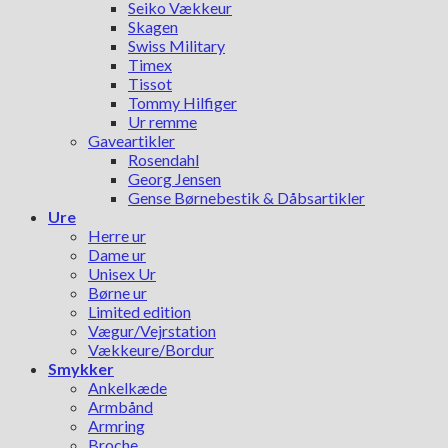
Seiko Vækkeur
Skagen
Swiss Military
Timex
Tissot
Tommy Hilfiger
Ur remme
Gaveartikler
Rosendahl
Georg Jensen
Gense Børnebestik & Dåbsartikler
Ure
Herre ur
Dame ur
Unisex Ur
Børne ur
Limited edition
Vægur/Vejrstation
Vækkeure/Bordur
Smykker
Ankelkæde
Armbånd
Armring
Broche