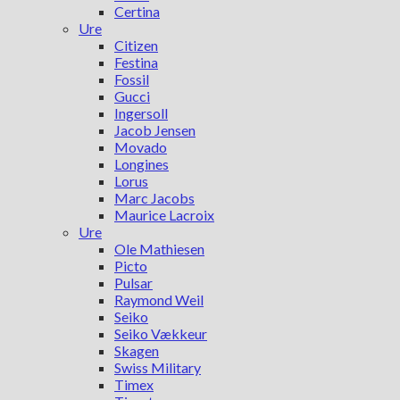
Certina
Ure
Citizen
Festina
Fossil
Gucci
Ingersoll
Jacob Jensen
Movado
Longines
Lorus
Marc Jacobs
Maurice Lacroix
Ure
Ole Mathiesen
Picto
Pulsar
Raymond Weil
Seiko
Seiko Vækkeur
Skagen
Swiss Military
Timex