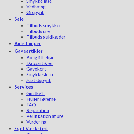
Smykke låse
Vedhæng
Ørepynt
Sale
Tilbuds smykker
Tilbuds ure
Tilbuds guldkæder
Anledninger
Gaveartikler
Boligtilbehør
Dåbsartikler
Gavekort
Smykkeskrin
Årstidspynt
Services
Guldkøb
Huller i ørerne
FAQ
Reparation
Verifikation af ure
Vurdering
Eget Værksted