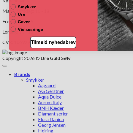
København K.
Smykker
Man – Torsdag: 10 - 18
Ure
Fredag: 10 - 19
Gaver
Vielsesringe
Lørdag: 10 - 16
CVR: 10692997
Tilmeld nyhedsbrev
Copyright 2026 ©
Ure Guld Sølv
Brands
Smykker
Aagaard
AG Gerstner
Aqua Dulce
Aurum Italy
BNH Kæder
Diamant serier
Flora Danica
Georg Jensen
Heiring