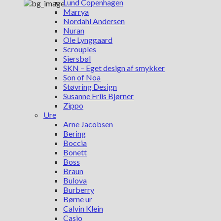
Lund Copenhagen
Marrya
Nordahl Andersen
Nuran
Ole Lynggaard
Scrouples
Siersbøl
SKN – Eget design af smykker
Son of Noa
Støvring Design
Susanne Friis Bjørner
Zippo
Ure
Arne Jacobsen
Bering
Boccia
Bonett
Boss
Braun
Bulova
Burberry
Børne ur
Calvin Klein
Casio