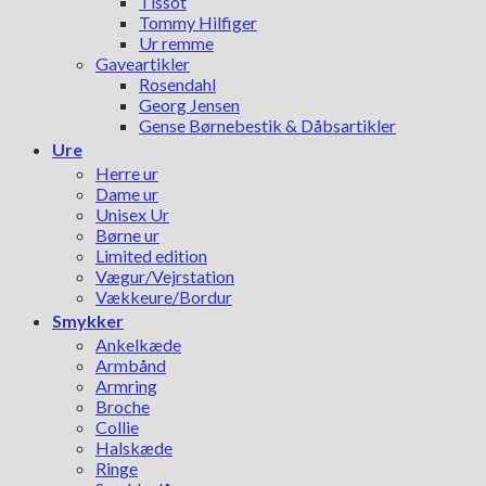
Tissot
Tommy Hilfiger
Ur remme
Gaveartikler
Rosendahl
Georg Jensen
Gense Børnebestik & Dåbsartikler
Ure
Herre ur
Dame ur
Unisex Ur
Børne ur
Limited edition
Vægur/Vejrstation
Vækkeure/Bordur
Smykker
Ankelkæde
Armbånd
Armring
Broche
Collie
Halskæde
Ringe