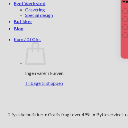
Hv
Eget Værksted
Gravering
Special design
Butikker
Blog
Kurv /
0.00
kr.
Ingen varer i kurven.
Tilbage til shoppen
2 fysiske butikker • Gratis fragt over 499,- • Bytteservice i 