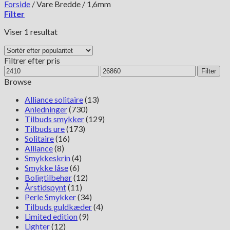
Forside
/
Vare Bredde
/
1,6mm
Filter
Viser 1 resultat
Filtrer efter pris
Mindste
Højeste
Filter
pris
pris
Browse
Alliance solitaire
(13)
Anledninger
(730)
Tilbuds smykker
(129)
Tilbuds ure
(173)
Solitaire
(16)
Alliance
(8)
Smykkeskrin
(4)
Smykke låse
(6)
Boligtilbehør
(12)
Årstidspynt
(11)
Perle Smykker
(34)
Tilbuds guldkæder
(4)
Limited edition
(9)
Lighter
(12)