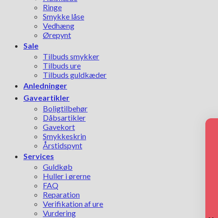
Ringe
Smykke låse
Vedhæng
Ørepynt
Sale
Tilbuds smykker
Tilbuds ure
Tilbuds guldkæder
Anledninger
Gaveartikler
Boligtilbehør
Dåbsartikler
Gavekort
Smykkeskrin
Årstidspynt
Services
Guldkøb
Huller i ørerne
FAQ
Reparation
Verifikation af ure
Vurdering