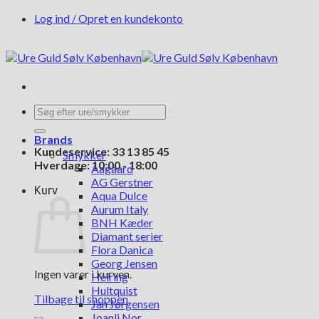
Fortsæt
Log ind / Opret en kundekonto
til
indhold
Søg
efter:
Brands
Kundeservice: 33 13 85 45
Smykker
Hverdage: 10:00 - 18:00
Aagaard
AG Gerstner
Kurv
Aqua Dulce
Aurum Italy
BNH Kæder
Diamant serier
Flora Danica
Georg Jensen
Ingen varer i kurven.
Heiring
Hultquist
Tilbage til shoppen
Jan Jørgensen
Joanli Nor