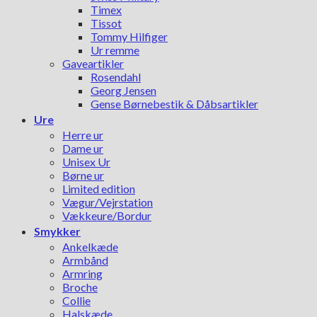
Timex
Tissot
Tommy Hilfiger
Ur remme
Gaveartikler
Rosendahl
Georg Jensen
Gense Børnebestik & Dåbsartikler
Ure
Herre ur
Dame ur
Unisex Ur
Børne ur
Limited edition
Vægur/Vejrstation
Vækkeure/Bordur
Smykker
Ankelkæde
Armbånd
Armring
Broche
Collie
Halskæde