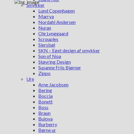
Smykker
Lund Copenhagen
Marrya
Nordahl Andersen
Nuran
Ole Lynggaard
Scrouples
Siersbøl
SKN – Eget design af smykker
Son of Noa
Støvring Design
Susanne Friis Bjørner
Zippo
Ure
Arne Jacobsen
Bering
Boccia
Bonett
Boss
Braun
Bulova
Burberry
Børne ur