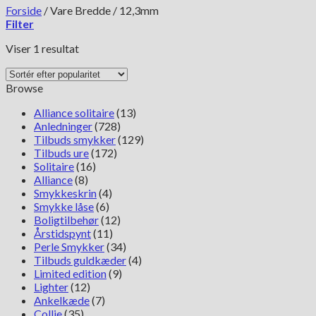
Forside
/
Vare Bredde
/
12,3mm
Filter
Viser 1 resultat
Browse
Alliance solitaire
(13)
Anledninger
(728)
Tilbuds smykker
(129)
Tilbuds ure
(172)
Solitaire
(16)
Alliance
(8)
Smykkeskrin
(4)
Smykke låse
(6)
Boligtilbehør
(12)
Årstidspynt
(11)
Perle Smykker
(34)
Tilbuds guldkæder
(4)
Limited edition
(9)
Lighter
(12)
Ankelkæde
(7)
Collie
(35)