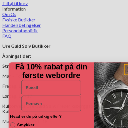
Tilføj til kurv
Information
Om Os
Fysiske Butikker
Handelsbetingelser
Persondatapolitik
FAQ
Ure Guld Sølv Butikker
Åbningstider:
Få 10% rabat på din
Strøgets Ure Guld Sølv:
Nygade 7, 1164 København K.
første webordre
Man – Torsdag: 10 - 18
E-mail
Fredag: 10 - 19
Lørdag: 10 - 17
Navn
Kultorvets Ure Guld Sølv:
Frederiksborggade 4,1360
København K.
Hvad er du på udkig efter?
Man – Torsdag: 10 - 18
Smykker