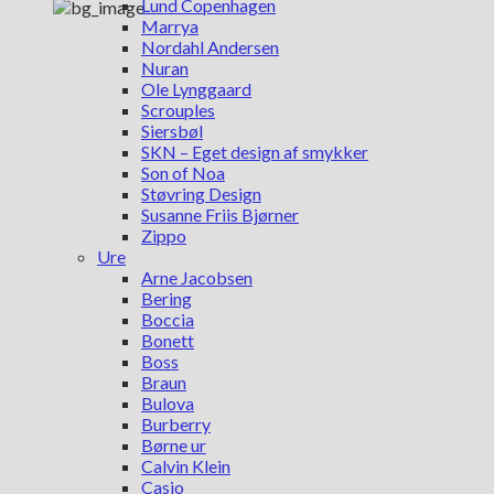
Lund Copenhagen
Marrya
Nordahl Andersen
Nuran
Ole Lynggaard
Scrouples
Siersbøl
SKN – Eget design af smykker
Son of Noa
Støvring Design
Susanne Friis Bjørner
Zippo
Ure
Arne Jacobsen
Bering
Boccia
Bonett
Boss
Braun
Bulova
Burberry
Børne ur
Calvin Klein
Casio