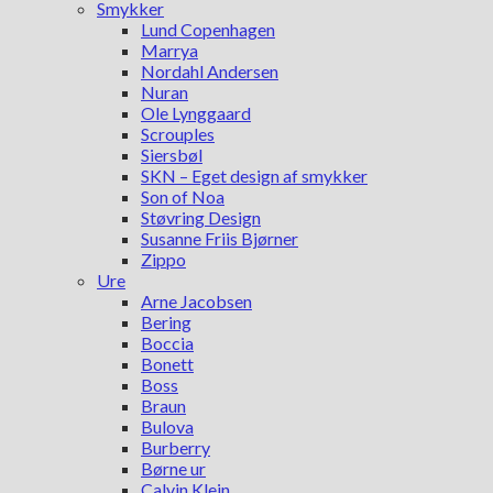
Smykker
Lund Copenhagen
Marrya
Nordahl Andersen
Nuran
Ole Lynggaard
Scrouples
Siersbøl
SKN – Eget design af smykker
Son of Noa
Støvring Design
Susanne Friis Bjørner
Zippo
Ure
Arne Jacobsen
Bering
Boccia
Bonett
Boss
Braun
Bulova
Burberry
Børne ur
Calvin Klein