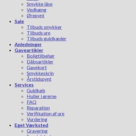
Smykke låse
Vedhæng
Ørepynt
Sale
Tilbuds smykker
Tilbuds ure
Tilbuds guldkæder
Anledninger
Gaveartikler
Boligtilbehør
Dåbsartikler
Gavekort
Smykkeskrin
Årstidspynt
Services
Guldkøb
Huller i ørerne
FAQ
Reparation
Verifikation af ure
Vurdering
Eget Værksted
Gravering