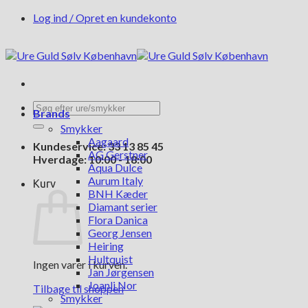
Fortsæt
Log ind / Opret en kundekonto
til
indhold
Søg
Brands
efter:
Smykker
Aagaard
Kundeservice: 33 13 85 45
AG Gerstner
Hverdage: 10:00 - 18:00
Aqua Dulce
Aurum Italy
Kurv
BNH Kæder
Diamant serier
Flora Danica
Georg Jensen
Heiring
Hultquist
Ingen varer i kurven.
Jan Jørgensen
Joanli Nor
Tilbage til shoppen
Smykker