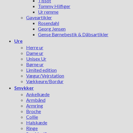
Tissot
Tommy Hilfiger
Ur remme
Gaveartikler
Rosendahl
Georg Jensen
Gense Børnebestik & Dåbsartikler
Ure
Herre ur
Dame ur
Unisex Ur
Børne ur
Limited edition
Vægur/Vejrstation
Vækkeure/Bordur
Smykker
Ankelkæde
Armbånd
Armring
Broche
Collie
Halskæde
Ringe