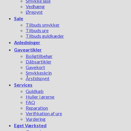
Smykke låse
Vedhæng
Ørepynt
Sale
Tilbuds smykker
Tilbuds ure
Tilbuds guldkæder
Anledninger
Gaveartikler
Boligtilbehør
Dåbsartikler
Gavekort
Smykkeskrin
Årstidspynt
Services
Guldkøb
Huller i ørerne
FAQ
Reparation
Verifikation af ure
Vurdering
Eget Værksted