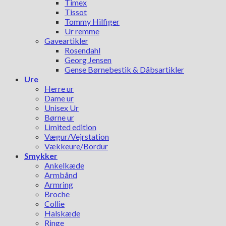
Timex
Tissot
Tommy Hilfiger
Ur remme
Gaveartikler
Rosendahl
Georg Jensen
Gense Børnebestik & Dåbsartikler
Ure
Herre ur
Dame ur
Unisex Ur
Børne ur
Limited edition
Vægur/Vejrstation
Vækkeure/Bordur
Smykker
Ankelkæde
Armbånd
Armring
Broche
Collie
Halskæde
Ringe