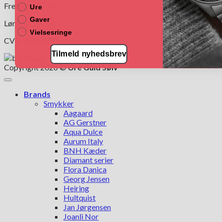
Fredag: 10 - 19
Ure
Gaver
Lørdag: 10 - 16
Vielsesringe
CVR: 10692997
Tilmeld nyhedsbrev
Copyright 2026 ©
Ure Guld Sølv
Brands
Smykker
Aagaard
AG Gerstner
Aqua Dulce
Aurum Italy
BNH Kæder
Diamant serier
Flora Danica
Georg Jensen
Heiring
Hultquist
Jan Jørgensen
Joanli Nor