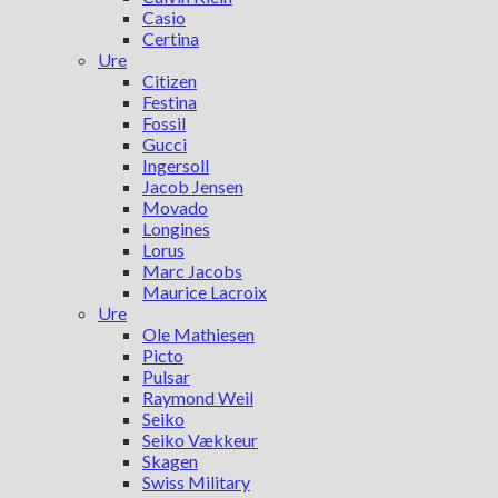
Casio
Certina
Ure
Citizen
Festina
Fossil
Gucci
Ingersoll
Jacob Jensen
Movado
Longines
Lorus
Marc Jacobs
Maurice Lacroix
Ure
Ole Mathiesen
Picto
Pulsar
Raymond Weil
Seiko
Seiko Vækkeur
Skagen
Swiss Military