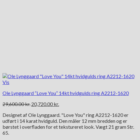
Vis
Ole Lynggaard “Love You” 14kt hvidgulds ring A2212-1620
Den
Den
29,600.00
kr.
20,720.00
kr.
oprindelige
aktuelle
Designet af Ole Lynggaard. "Love You" ring A2212-1620 er
pris
pris
udført i 14 karat hvidguld. Den måler 12 mm bredden og er
var:
er:
børstet i overfladen for et tekstureret look. Vægt 21 gram Str.
29,600.00 kr..
20,720.00 kr..
65.