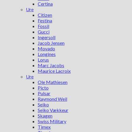
Certina
Ure
Citizen
Festina
Fossil
Gucci
Ingersoll
Jacob Jensen
Movado
Longines
Lorus
Marc Jacobs
Maurice Lacroix
Ure
Ole Mathiesen
Picto
Pulsar
Raymond Weil
Seiko
Seiko Vækkeur
Skagen
Swiss Military
Timex