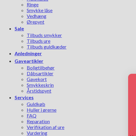
Ringe
Smykke låse
Vedhæng
Ørepynt
Sale
Tilbuds smykker
Tilbuds ure
Tilbuds guldkæder
Anledninger
Gaveartikler
Boligtilbehør
Dåbsartikler
Gavekort
Smykkeskrin
Årstidspynt
Services
Guldkøb
Huller i ørerne
FAQ
Reparation
Verifikation af ure
Vurdering