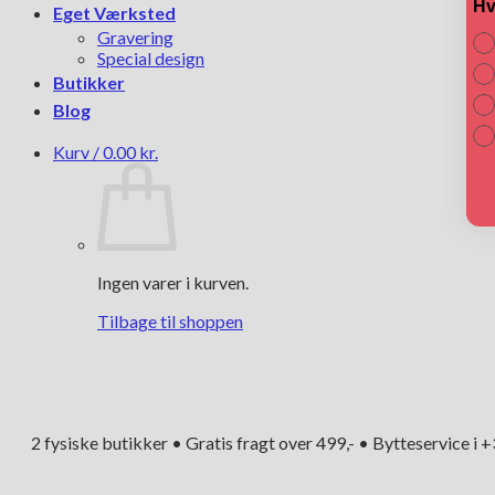
Hv
Eget Værksted
Gravering
Special design
Butikker
Blog
Kurv /
0.00
kr.
Ingen varer i kurven.
Tilbage til shoppen
2 fysiske butikker • Gratis fragt over 499,- • Bytteservice i 