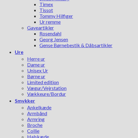
Timex
Tissot
Tommy Hilfiger
Ur remme
Gaveartikler
Rosendahl
Georg Jensen
Gense Børnebestik & Dåbsartikler
Ure
Herre ur
Dame ur
Unisex Ur
Børne ur
Limited edition
Vægur/Vejrstation
Vækkeure/Bordur
Smykker
Ankelkæde
Armbånd
Armring
Broche
Collie
Halskæde