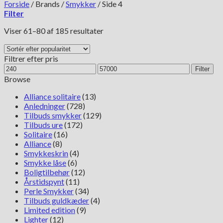
Forside
/
Brands
/
Smykker
/
Side 4
Filter
Sorteret
Viser 61–80 af 185 resultater
efter
popularitet
Filtrer efter pris
Mindste
Højeste
Filter
pris
pris
Browse
Alliance solitaire
(13)
Anledninger
(728)
Tilbuds smykker
(129)
Tilbuds ure
(172)
Solitaire
(16)
Alliance
(8)
Smykkeskrin
(4)
Smykke låse
(6)
Boligtilbehør
(12)
Årstidspynt
(11)
Perle Smykker
(34)
Tilbuds guldkæder
(4)
Limited edition
(9)
Lighter
(12)