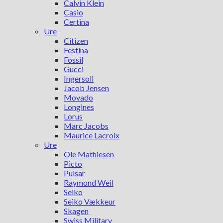
Calvin Klein
Casio
Certina
Ure
Citizen
Festina
Fossil
Gucci
Ingersoll
Jacob Jensen
Movado
Longines
Lorus
Marc Jacobs
Maurice Lacroix
Ure
Ole Mathiesen
Picto
Pulsar
Raymond Weil
Seiko
Seiko Vækkeur
Skagen
Swiss Military