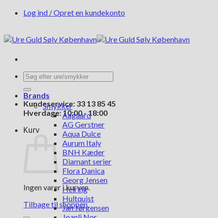
Fortsæt
Log ind / Opret en kundekonto
til
indhold
Søg
efter:
Brands
Kundeservice: 33 13 85 45
Smykker
Hverdage: 10:00 - 18:00
Aagaard
AG Gerstner
Kurv
Aqua Dulce
Aurum Italy
BNH Kæder
Diamant serier
Flora Danica
Georg Jensen
Ingen varer i kurven.
Heiring
Hultquist
Tilbage til shoppen
Jan Jørgensen
Joanli Nor