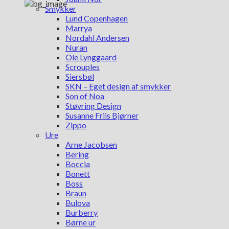
Smykker
Lund Copenhagen
Marrya
Nordahl Andersen
Nuran
Ole Lynggaard
Scrouples
Siersbøl
SKN – Eget design af smykker
Son of Noa
Støvring Design
Susanne Friis Bjørner
Zippo
Ure
Arne Jacobsen
Bering
Boccia
Bonett
Boss
Braun
Bulova
Burberry
Børne ur