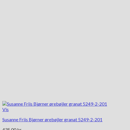
varianter.
Mulighederne
kan
vælges
på
varesiden
Vis
Susanne Friis Bjørner ørebøjler granat 5249-2-201
435.00
kr.