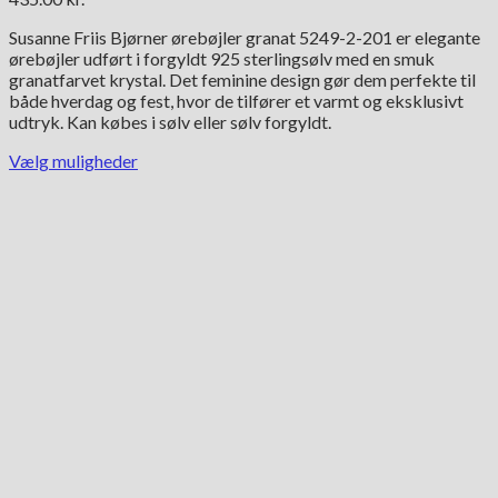
Susanne Friis Bjørner ørebøjler granat 5249-2-201 er elegante
ørebøjler udført i forgyldt 925 sterlingsølv med en smuk
granatfarvet krystal. Det feminine design gør dem perfekte til
både hverdag og fest, hvor de tilfører et varmt og eksklusivt
udtryk. Kan købes i sølv eller sølv forgyldt.
Vælg muligheder
Dette
vare
har
flere
varianter.
Mulighederne
kan
vælges
på
varesiden