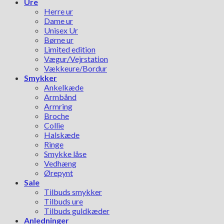
Ure
Herre ur
Dame ur
Unisex Ur
Børne ur
Limited edition
Vægur/Vejrstation
Vækkeure/Bordur
Smykker
Ankelkæde
Armbånd
Armring
Broche
Collie
Halskæde
Ringe
Smykke låse
Vedhæng
Ørepynt
Sale
Tilbuds smykker
Tilbuds ure
Tilbuds guldkæder
Anledninger