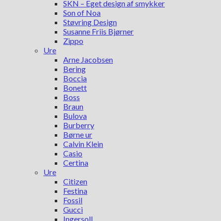
SKN – Eget design af smykker
Son of Noa
Støvring Design
Susanne Friis Bjørner
Zippo
Ure
Arne Jacobsen
Bering
Boccia
Bonett
Boss
Braun
Bulova
Burberry
Børne ur
Calvin Klein
Casio
Certina
Ure
Citizen
Festina
Fossil
Gucci
Ingersoll