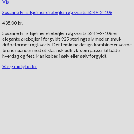
Vis
Susanne Friis Bjørner ørebøjler røgkvarts 5249-2-108
435.00
kr.
Susanne Friis Bjørner ørebøjler røgkvarts 5249-2-108 er
elegante ørebøjler i forgyldt 925 sterlingsølv med en smuk
dråbeformet røgkvarts. Det feminine design kombinerer varme
brune nuancer med et klassisk udtryk, som passer til både
hverdag og fest. Kan købes i sølv eller sølv forgyldt.
Vælg muligheder
Dette
vare
har
flere
varianter.
Mulighederne
kan
vælges
på
varesiden