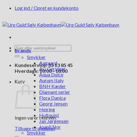
Fortsæt
Log ind / Opret en kundekonto
til
indhold
Søg
Brands
efter:
Smykker
Aagaard
Kundeservice: 33 13 85 45
AG Gerstner
Hverdage: 10:00 - 18:00
Aqua Dulce
Aurum Italy
Kurv
BNH Kæder
Diamant serier
Flora Danica
Georg Jensen
Heiring
Hultquist
Ingen varer i kurven.
Jan Jørgensen
Joanli Nor
Tilbage til shoppen
Smykker