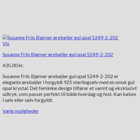
Vis
Susanne Friis Bjørner ørebøjler gul opal 5249-2-202
435.00
kr.
Susanne Friis Bjørner ørebøjler gul opal 5249-2-202 er
elegante ørebøjler i forgyldt 925 sterlingsølv med en smuk gul
opal krystal. Det feminine design tilfører et varmt og eksklusivt
udtryk, som passer perfekt til både hverdag og fest. Kan købes
i sølv eller sølv forgyldt.
Vælg muligheder
Dette
vare
har
flere