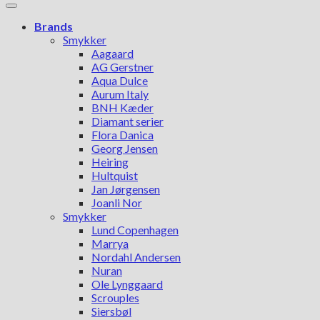
Brands
Smykker
Aagaard
AG Gerstner
Aqua Dulce
Aurum Italy
BNH Kæder
Diamant serier
Flora Danica
Georg Jensen
Heiring
Hultquist
Jan Jørgensen
Joanli Nor
Smykker
Lund Copenhagen
Marrya
Nordahl Andersen
Nuran
Ole Lynggaard
Scrouples
Siersbøl