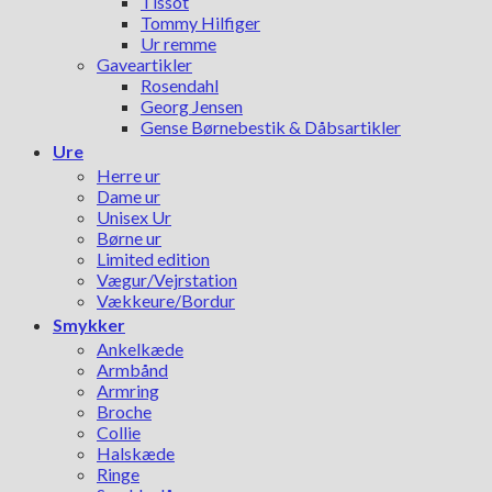
Tissot
Tommy Hilfiger
Ur remme
Gaveartikler
Rosendahl
Georg Jensen
Gense Børnebestik & Dåbsartikler
Ure
Herre ur
Dame ur
Unisex Ur
Børne ur
Limited edition
Vægur/Vejrstation
Vækkeure/Bordur
Smykker
Ankelkæde
Armbånd
Armring
Broche
Collie
Halskæde
Ringe