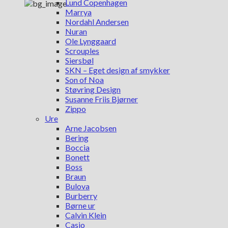
Lund Copenhagen
Marrya
Nordahl Andersen
Nuran
Ole Lynggaard
Scrouples
Siersbøl
SKN – Eget design af smykker
Son of Noa
Støvring Design
Susanne Friis Bjørner
Zippo
Ure
Arne Jacobsen
Bering
Boccia
Bonett
Boss
Braun
Bulova
Burberry
Børne ur
Calvin Klein
Casio