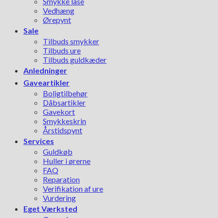
Smykke låse
Vedhæng
Ørepynt
Sale
Tilbuds smykker
Tilbuds ure
Tilbuds guldkæder
Anledninger
Gaveartikler
Boligtilbehør
Dåbsartikler
Gavekort
Smykkeskrin
Årstidspynt
Services
Guldkøb
Huller i ørerne
FAQ
Reparation
Verifikation af ure
Vurdering
Eget Værksted