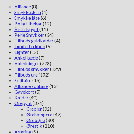
antal
Alliance
(8)
Smykkeskrin
(4)
Smykke låse
(6)
Boligtilbehør
(12)
Årstidspynt
(11)
Perle Smykker
(34)
Tilbuds guldkæder
(4)
Limited edition
(9)
Lighter
(12)
Ankelkæde
(7)
Anledninger
(728)
Tilbuds smykker
(129)
Tilbuds ure
(172)
Solitaire
(16)
Alliance solitaire
(13)
Gavekort
(5)
Kæder
(40)
Ørepynt
(371)
Creoler
(92)
Ørehængere
(47)
Ørebøjle
(30)
Ørestik
(210)
Armring
(9)