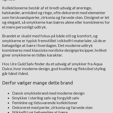
Kollektionerne består af et bredt udvalg af øreringe,
halskæder, armbånd og ringe, ofte dekoreret med elementer
som ferskvandsperler, zirkonia og farvede sten. Designet er let
og elegant, så smykkerne kan bæres alene eller kombineres for
et mere personligt udtryk.
Brandet er skabt med fokus på både stil og komfort, og
smykkerne er typisk fremstillet i nikkelfri materialer, så de er
behagelige at bære i hverdagen. Det moderne udtryk
kombineres med klassiske nordiske designprincipper, hvilket
giver smykkerne en tidløs karakter.
Hos Ure Guld Sølv finder du et udvalg af smykker fra Aqua
Dulce, hvor moderne design, god kvalitet og fleksibel styling
går hånd i hånd.
Derfor vælger mange dette brand
Dansk smykkebrand med moderne design
Smykker i sterling sølv og forgyldt sølv
Feminine og tidssvarende kollektioner
Dekoreret med perler, zirkonia og farvede sten
Nikkelfri og behagelige at bære