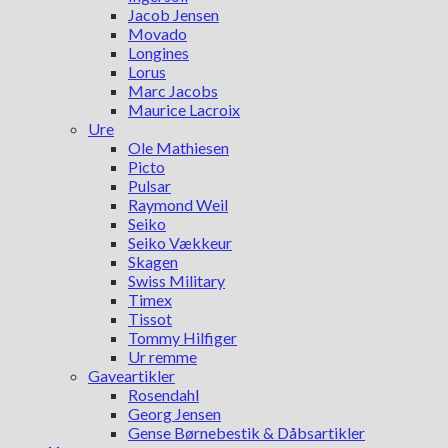
Jacob Jensen
Movado
Longines
Lorus
Marc Jacobs
Maurice Lacroix
Ure
Ole Mathiesen
Picto
Pulsar
Raymond Weil
Seiko
Seiko Vækkeur
Skagen
Swiss Military
Timex
Tissot
Tommy Hilfiger
Ur remme
Gaveartikler
Rosendahl
Georg Jensen
Gense Børnebestik & Dåbsartikler