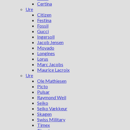
Certina
Ure
Citizen
Festina
Fossil
Gucci
Ingersoll
Jacob Jensen
Movado
Longines
Lorus
Marc Jacobs
Maurice Lacroix
Ure
Ole Mathiesen
Picto
Pulsar
Raymond Weil
Seiko
Seiko Vækkeur
Skagen
Swiss Military
Timex