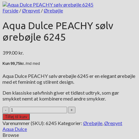
Forside
/
Ørepynt
/
Ørebøjle
Aqua Dulce PEACHY sølv
ørebøjle 6245
399.00
kr.
Aqua Dulce PEACHY sølv ørebøjle 6245 er en elegant ørebøjle
med et feminint og stilrent design.
Den klassiske sølvfinish giver et tidløst udtryk, som gør
smykket nemt at kombinere med andre smykker.
Aqua
Dulce
Tilføj til kurv
PEACHY
Varenummer (SKU):
6245
Kategorier:
Ørebøjle
,
Ørepynt
sølv
Aqua Dulce
ørebøjle
Browse
6245