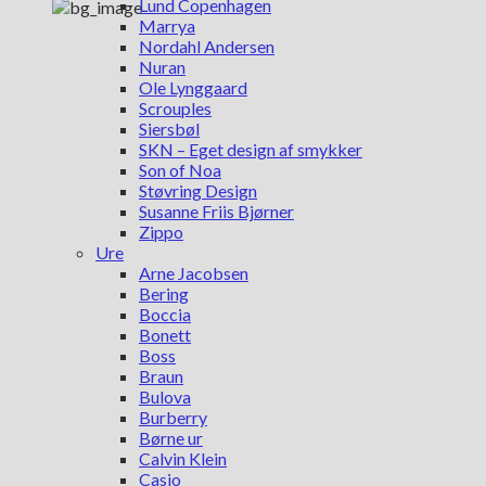
Lund Copenhagen
Marrya
Nordahl Andersen
Nuran
Ole Lynggaard
Scrouples
Siersbøl
SKN – Eget design af smykker
Son of Noa
Støvring Design
Susanne Friis Bjørner
Zippo
Ure
Arne Jacobsen
Bering
Boccia
Bonett
Boss
Braun
Bulova
Burberry
Børne ur
Calvin Klein
Casio