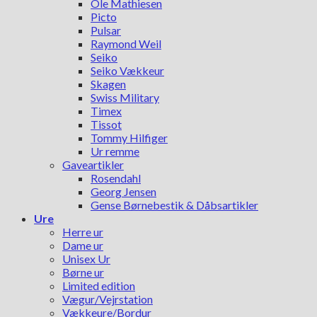
Ole Mathiesen
Picto
Pulsar
Raymond Weil
Seiko
Seiko Vækkeur
Skagen
Swiss Military
Timex
Tissot
Tommy Hilfiger
Ur remme
Gaveartikler
Rosendahl
Georg Jensen
Gense Børnebestik & Dåbsartikler
Ure
Herre ur
Dame ur
Unisex Ur
Børne ur
Limited edition
Vægur/Vejrstation
Vækkeure/Bordur