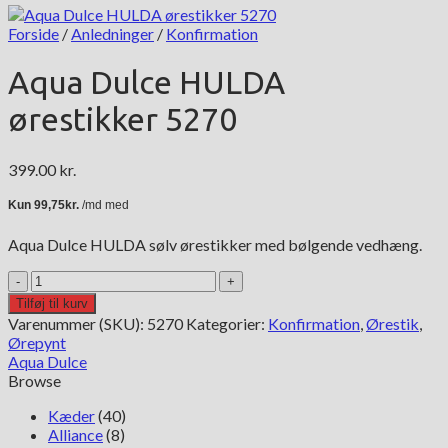
Forside
/
Anledninger
/
Konfirmation
Aqua Dulce HULDA
ørestikker 5270
399.00
kr.
Aqua Dulce HULDA sølv ørestikker med bølgende vedhæng.
Aqua
Dulce
Tilføj til kurv
HULDA
Varenummer (SKU):
5270
Kategorier:
Konfirmation
,
Ørestik
,
ørestikker
Ørepynt
5270
Aqua Dulce
antal
Browse
Kæder
(40)
Alliance
(8)