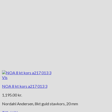
Vis
NOA 8 kt kors a217 013 3
1,195.00
kr.
Nordahl Andersen, 8kt guld stavkors, 20 mm