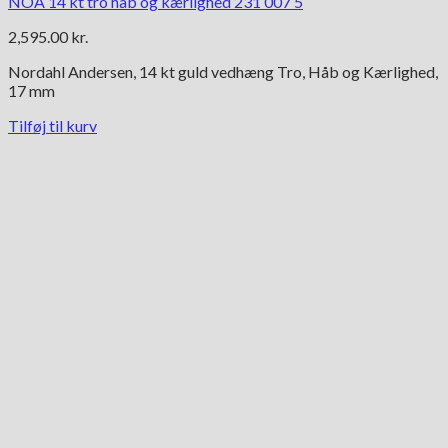
NOA 14 kt tro håb og kærlighed 231 007 5
2,595.00
kr.
Nordahl Andersen, 14 kt guld vedhæng Tro, Håb og Kærlighed,
17 mm
Tilføj til kurv