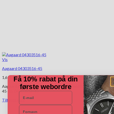
Vis
Aagaard 04303516-45
1,695.00
kr.
Få 10% rabat på din
første webordre
Aagaard guld vedhæng engel i 8 kt guld, med forgyldt kæde i
45 cm. 04303516-45
E-mail
Tilføj til kurv
Navn