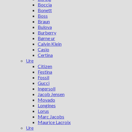
Boccia
Bonett
Boss
Braun
Bulova
Burberry
Børne ur
Calvin Klein
Casio
Certina
Ure
Citizen
Festina
Fossil
Gucci
Ingersoll
Jacob Jensen
Movado
Longines
Lorus
Marc Jacobs
Maurice Lacroix
Ure