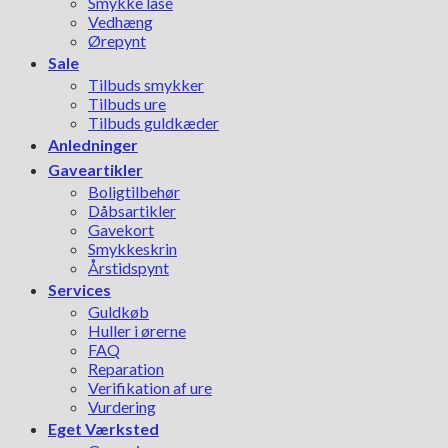
Smykke låse
Vedhæng
Ørepynt
Sale
Tilbuds smykker
Tilbuds ure
Tilbuds guldkæder
Anledninger
Gaveartikler
Boligtilbehør
Dåbsartikler
Gavekort
Smykkeskrin
Årstidspynt
Services
Guldkøb
Huller i ørerne
FAQ
Reparation
Verifikation af ure
Vurdering
Eget Værksted