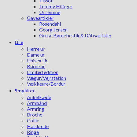
Tissot
Tommy Hilfiger
Ur remme
Gaveartikler
Rosendahl
Georg Jensen
Gense Børnebestik & Dåbsartikler
Ure
Herre ur
Dame ur
Unisex Ur
Børne ur
Limited edition
Vægur/Vejrstation
Vækkeure/Bordur
Smykker
Ankelkæde
Armbånd
Armring
Broche
Collie
Halskæde
Ringe