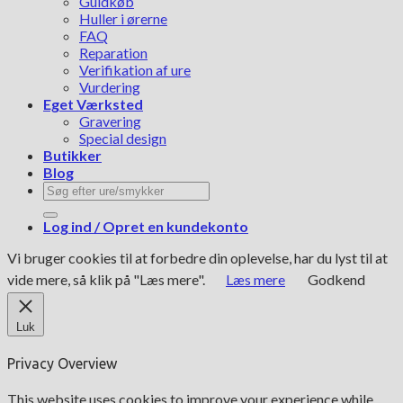
Guldkøb
Huller i ørerne
FAQ
Reparation
Verifikation af ure
Vurdering
Eget Værksted
Gravering
Special design
Butikker
Blog
Søg
efter:
Log ind / Opret en kundekonto
Vi bruger cookies til at forbedre din oplevelse, har du lyst til at
vide mere, så klik på "Læs mere".
Læs mere
Godkend
Luk
Privacy Overview
This website uses cookies to improve your experience while