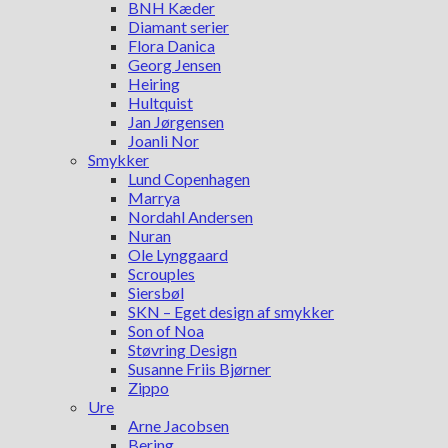
BNH Kæder
Diamant serier
Flora Danica
Georg Jensen
Heiring
Hultquist
Jan Jørgensen
Joanli Nor
Smykker
Lund Copenhagen
Marrya
Nordahl Andersen
Nuran
Ole Lynggaard
Scrouples
Siersbøl
SKN – Eget design af smykker
Son of Noa
Støvring Design
Susanne Friis Bjørner
Zippo
Ure
Arne Jacobsen
Bering