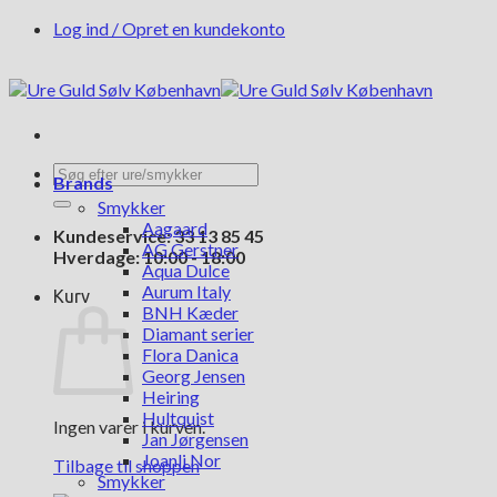
Fortsæt
Log ind / Opret en kundekonto
til
indhold
Søg
Brands
efter:
Smykker
Aagaard
Kundeservice: 33 13 85 45
AG Gerstner
Hverdage: 10:00 - 18:00
Aqua Dulce
Aurum Italy
Kurv
BNH Kæder
Diamant serier
Flora Danica
Georg Jensen
Heiring
Hultquist
Ingen varer i kurven.
Jan Jørgensen
Joanli Nor
Tilbage til shoppen
Smykker