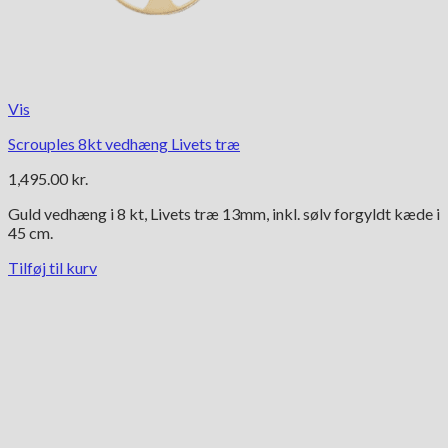
Vis
Scrouples 8kt vedhæng Livets træ
1,495.00
kr.
Guld vedhæng i 8 kt, Livets træ 13mm, inkl. sølv forgyldt kæde i
45 cm.
Tilføj til kurv