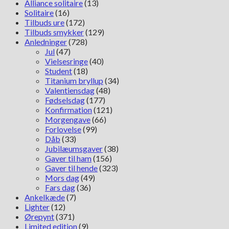
Alliance solitaire
(13)
Solitaire
(16)
Tilbuds ure
(172)
Tilbuds smykker
(129)
Anledninger
(728)
Jul
(47)
Vielsesringe
(40)
Student
(18)
Titanium bryllup
(34)
Valentiensdag
(48)
Fødselsdag
(177)
Konfirmation
(121)
Morgengave
(66)
Forlovelse
(99)
Dåb
(33)
Jubilæumsgaver
(38)
Gaver til ham
(156)
Gaver til hende
(323)
Mors dag
(49)
Fars dag
(36)
Ankelkæde
(7)
Lighter
(12)
Ørepynt
(371)
Limited edition
(9)