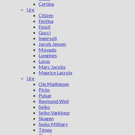
Certina
Ure
Citizen
Festina
Fossil
Gucci
Ingersoll
Jacob Jensen
Movado
Longines
Lorus
Marc Jacobs
Maurice Lacroix
Ure
Ole Mathiesen
Picto
Pulsar
Raymond Weil
Seiko
Seiko Vækkeur
Skagen
Swiss Military
Timex