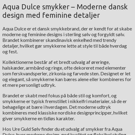
Aqua Dulce smykker – Moderne dansk
design med feminine detaljer
Aqua Dulce er et dansk smykkebrand, der er kendt for at skabe
moderne og feminine designs i sterling sølv og forgyldt sølv.
Brandet kombinerer skandinavisk enkelhed med trendy
detaljer, hvilket gør smykkerne lette at style til både hverdag
og fest.
Kollektionerne består af et bredt udvalg af øreringe,
halskæder, armbånd og ringe, ofte dekoreret med elementer
som ferskvandsperler, zirkonia og farvede sten. Designet er let
og elegant, så smykkerne kan bæres alene eller kombineres for
et mere personligt udtryk.
Brandet er skabt med fokus på både stil og komfort, og
smykkerne er typisk fremstillet i nikkelfri materialer, så de er
behagelige at bære i hverdagen. Det moderne udtryk
kombineres med klassiske nordiske designprincipper, hvilket
giver smykkerne en tidløs karakter.
Hos Ure Guld Sølv finder du et udvalg af smykker fra Aqua
Dulce, hvor moderne design, god kvalitet og fleksibel styling