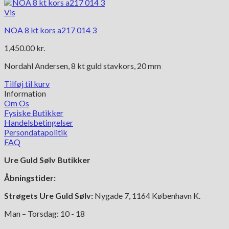
Vis
NOA 8 kt kors a217 014 3
1,450.00
kr.
Nordahl Andersen, 8 kt guld stavkors, 20 mm
Tilføj til kurv
Information
Om Os
Fysiske Butikker
Handelsbetingelser
Persondatapolitik
FAQ
Ure Guld Sølv Butikker
Åbningstider:
Strøgets Ure Guld Sølv:
Nygade 7, 1164 København K.
Man – Torsdag: 10 - 18