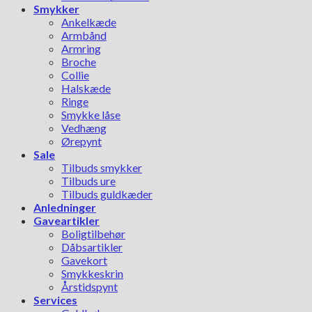
Smykker
Ankelkæde
Armbånd
Armring
Broche
Collie
Halskæde
Ringe
Smykke låse
Vedhæng
Ørepynt
Sale
Tilbuds smykker
Tilbuds ure
Tilbuds guldkæder
Anledninger
Gaveartikler
Boligtilbehør
Dåbsartikler
Gavekort
Smykkeskrin
Årstidspynt
Services