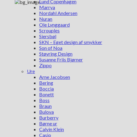
Lund Copenhagen
Marrya
Nordahl Andersen
Nuran
Ole Lynggaard
Scrouples
Siersbøl
SKN – Eget design af smykker
Son of Noa
Støvring Design
Susanne Friis Bjørner
Zippo
Ure
Arne Jacobsen
Bering
Boccia
Bonett
Boss
Braun
Bulova
Burberry
Børne ur
Calvin Klein
Casio