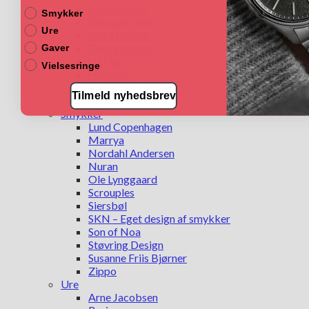
BNH Kæder
Smykker
Diamant serier
Ure
Flora Danica
Georg Jensen
Gaver
Heiring
Vielsesringe
Hultquist
Jan Jørgensen
Tilmeld nyhedsbrev
Joanli Nor
Smykker
Lund Copenhagen
Marrya
Nordahl Andersen
Nuran
Ole Lynggaard
Scrouples
Siersbøl
SKN – Eget design af smykker
Son of Noa
Støvring Design
Susanne Friis Bjørner
Zippo
Ure
Arne Jacobsen