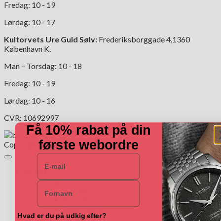
Fredag: 10 - 19
Lørdag: 10 - 17
Kultorvets Ure Guld Sølv:
Frederiksborggade 4,1360
København K.
Man – Torsdag: 10 - 18
Fredag: 10 - 19
Lørdag: 10 - 16
CVR: 10692997
Få 10% rabat på din
første webordre
Copyright 2026 ©
Ure Guld Sølv
E-mail
Brands
Smykker
Navn
Aagaard
AG Gerstner
Aqua Dulce
Hvad er du på udkig efter?
Aurum Italy