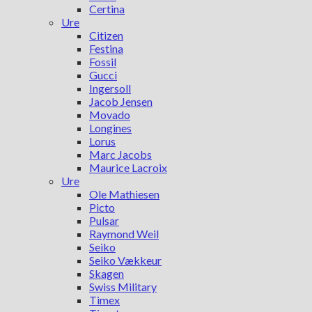
Certina
Ure
Citizen
Festina
Fossil
Gucci
Ingersoll
Jacob Jensen
Movado
Longines
Lorus
Marc Jacobs
Maurice Lacroix
Ure
Ole Mathiesen
Picto
Pulsar
Raymond Weil
Seiko
Seiko Vækkeur
Skagen
Swiss Military
Timex