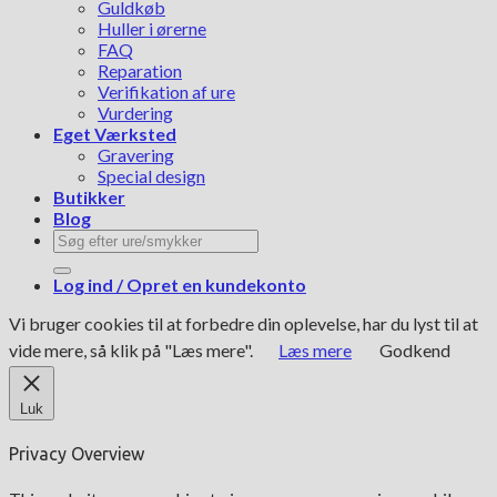
Guldkøb
Huller i ørerne
FAQ
Reparation
Verifikation af ure
Vurdering
Eget Værksted
Gravering
Special design
Butikker
Blog
Søg
efter:
Log ind / Opret en kundekonto
Vi bruger cookies til at forbedre din oplevelse, har du lyst til at
vide mere, så klik på "Læs mere".
Læs mere
Godkend
Luk
Privacy Overview