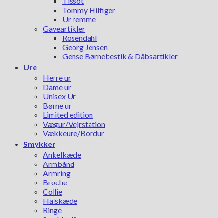
Tissot
Tommy Hilfiger
Ur remme
Gaveartikler
Rosendahl
Georg Jensen
Gense Børnebestik & Dåbsartikler
Ure
Herre ur
Dame ur
Unisex Ur
Børne ur
Limited edition
Vægur/Vejrstation
Vækkeure/Bordur
Smykker
Ankelkæde
Armbånd
Armring
Broche
Collie
Halskæde
Ringe