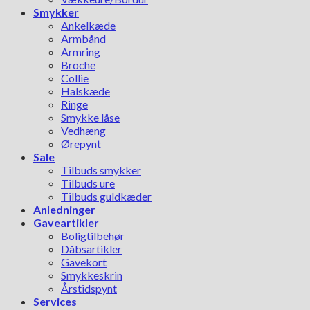
Smykker
Ankelkæde
Armbånd
Armring
Broche
Collie
Halskæde
Ringe
Smykke låse
Vedhæng
Ørepynt
Sale
Tilbuds smykker
Tilbuds ure
Tilbuds guldkæder
Anledninger
Gaveartikler
Boligtilbehør
Dåbsartikler
Gavekort
Smykkeskrin
Årstidspynt
Services