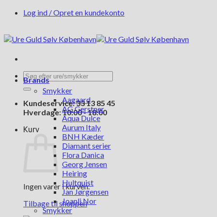
Fortsæt
Log ind / Opret en kundekonto
til
indhold
Søg
Brands
efter:
Smykker
Aagaard
Kundeservice: 33 13 85 45
AG Gerstner
Hverdage: 10:00 - 18:00
Aqua Dulce
Aurum Italy
Kurv
BNH Kæder
Diamant serier
Flora Danica
Georg Jensen
Heiring
Hultquist
Ingen varer i kurven.
Jan Jørgensen
Joanli Nor
Tilbage til shoppen
Smykker