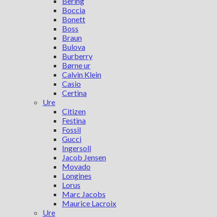
Bering
Boccia
Bonett
Boss
Braun
Bulova
Burberry
Børne ur
Calvin Klein
Casio
Certina
Ure
Citizen
Festina
Fossil
Gucci
Ingersoll
Jacob Jensen
Movado
Longines
Lorus
Marc Jacobs
Maurice Lacroix
Ure