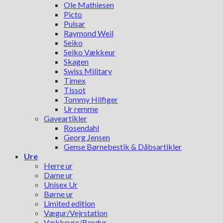
Ole Mathiesen
Picto
Pulsar
Raymond Weil
Seiko
Seiko Vækkeur
Skagen
Swiss Military
Timex
Tissot
Tommy Hilfiger
Ur remme
Gaveartikler
Rosendahl
Georg Jensen
Gense Børnebestik & Dåbsartikler
Ure
Herre ur
Dame ur
Unisex Ur
Børne ur
Limited edition
Vægur/Vejrstation
Vækkeure/Bordur