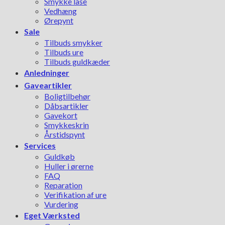
Smykke låse
Vedhæng
Ørepynt
Sale
Tilbuds smykker
Tilbuds ure
Tilbuds guldkæder
Anledninger
Gaveartikler
Boligtilbehør
Dåbsartikler
Gavekort
Smykkeskrin
Årstidspynt
Services
Guldkøb
Huller i ørerne
FAQ
Reparation
Verifikation af ure
Vurdering
Eget Værksted