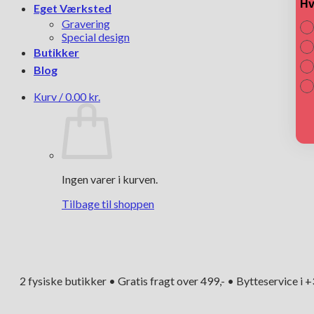
Hv
Eget Værksted
Gravering
Special design
Butikker
Blog
Kurv /
0.00
kr.
Ingen varer i kurven.
Tilbage til shoppen
2 fysiske butikker • Gratis fragt over 499,- • Bytteservice i 