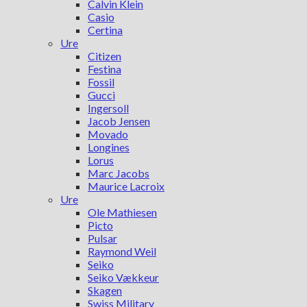
Calvin Klein
Casio
Certina
Ure
Citizen
Festina
Fossil
Gucci
Ingersoll
Jacob Jensen
Movado
Longines
Lorus
Marc Jacobs
Maurice Lacroix
Ure
Ole Mathiesen
Picto
Pulsar
Raymond Weil
Seiko
Seiko Vækkeur
Skagen
Swiss Military