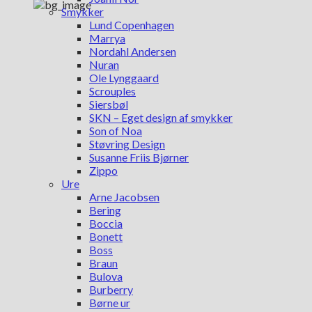
Smykker
Lund Copenhagen
Marrya
Nordahl Andersen
Nuran
Ole Lynggaard
Scrouples
Siersbøl
SKN – Eget design af smykker
Son of Noa
Støvring Design
Susanne Friis Bjørner
Zippo
Ure
Arne Jacobsen
Bering
Boccia
Bonett
Boss
Braun
Bulova
Burberry
Børne ur