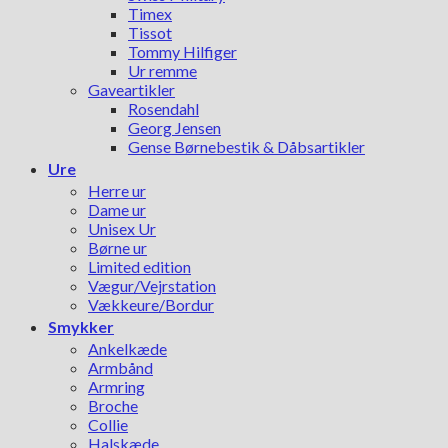
Timex
Tissot
Tommy Hilfiger
Ur remme
Gaveartikler
Rosendahl
Georg Jensen
Gense Børnebestik & Dåbsartikler
Ure
Herre ur
Dame ur
Unisex Ur
Børne ur
Limited edition
Vægur/Vejrstation
Vækkeure/Bordur
Smykker
Ankelkæde
Armbånd
Armring
Broche
Collie
Halskæde