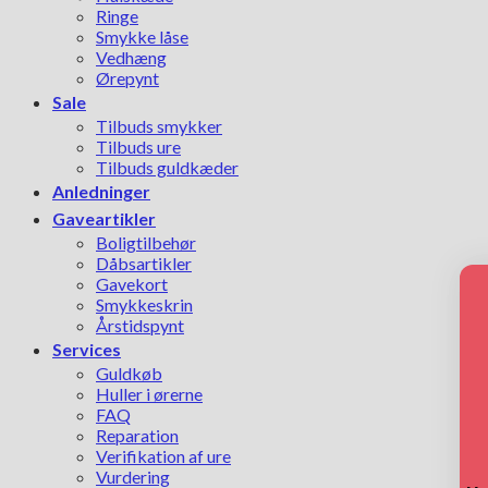
Ringe
Smykke låse
Vedhæng
Ørepynt
Sale
Tilbuds smykker
Tilbuds ure
Tilbuds guldkæder
Anledninger
Gaveartikler
Boligtilbehør
Dåbsartikler
Gavekort
Smykkeskrin
Årstidspynt
Services
Guldkøb
Huller i ørerne
FAQ
Reparation
Verifikation af ure
Vurdering