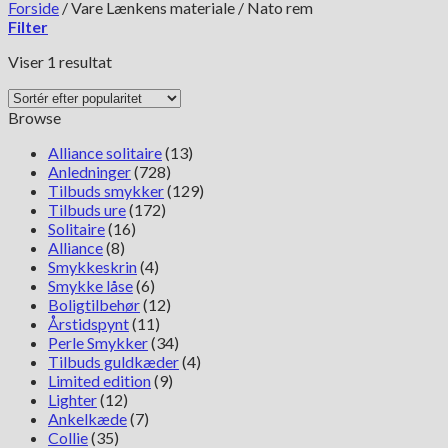
Forside
/
Vare Lænkens materiale
/
Nato rem
Filter
Viser 1 resultat
Browse
Alliance solitaire
(13)
Anledninger
(728)
Tilbuds smykker
(129)
Tilbuds ure
(172)
Solitaire
(16)
Alliance
(8)
Smykkeskrin
(4)
Smykke låse
(6)
Boligtilbehør
(12)
Årstidspynt
(11)
Perle Smykker
(34)
Tilbuds guldkæder
(4)
Limited edition
(9)
Lighter
(12)
Ankelkæde
(7)
Collie
(35)