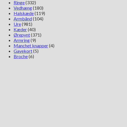
Ringe
(332)
Vedhæng
(180)
Halskæde
(119)
Armbånd
(104)
Ure
(981)
Kæder
(40)
Ørepynt
(371)
Armring
(9)
Manchet knapper
(4)
Gavekort
(5)
Broche
(6)