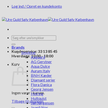
Fortsæt
Log ind / Opret en kundekonto
til
indhold
Søg
efter:
Brands
Kundeservice: 33 13 85 45
Smykker
Hverdage: 10:00 - 18:00
Aagaard
AG Gerstner
Kurv
Aqua Dulce
Aurum Italy
BNH Kæder
Diamant serier
Flora Danica
Georg Jensen
Ingen varer i kurven.
Heiring
Hultquist
Tilbage til shoppen
Jan Jørgensen
Joanli Nor