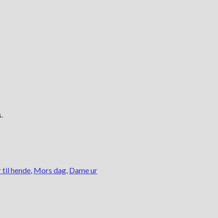
.
 til hende
,
Mors dag
,
Dame ur