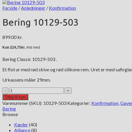
Forside
/
Anledninger
/
Konfirmation
Bering 10129-503
899.00
kr.
Bering Classic 10129-503 .
Et flot ur med rød skive og rød silikone rem. Uret er med safirglas
Urkassens måler 29mm.
Bering
10129-
Tilføj til kurv
503
Varenummer (SKU):
10129-503
Kategorier:
Konfirmation
,
Gaver
antal
Bering
Browse
Kæder
(40)
Alliance
(8)