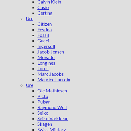
Calvin Klein
Casio
Certina
Ure
Citizen
Festina
Fossil
Gucci
Ingersoll
Jacob Jensen
Movado
Longines
Lorus
Marc Jacobs
Maurice Lacroix
Ure
Ole Mathiesen
Picto
Pulsar
Raymond Weil
Seiko
Seiko Vækkeur
Skagen
Swiss Military