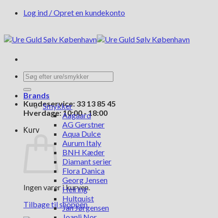
Fortsæt
Log ind / Opret en kundekonto
til
indhold
Søg
efter:
Brands
Kundeservice: 33 13 85 45
Smykker
Hverdage: 10:00 - 18:00
Aagaard
AG Gerstner
Kurv
Aqua Dulce
Aurum Italy
BNH Kæder
Diamant serier
Flora Danica
Georg Jensen
Ingen varer i kurven.
Heiring
Hultquist
Tilbage til shoppen
Jan Jørgensen
Joanli Nor