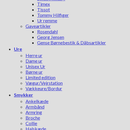
Timex
Tissot
Tommy Hilfiger
Ur remme
Gaveartikler
Rosendahl
Georg Jensen
Gense Børnebestik & Dåbsartikler
Ure
Herre ur
Dame ur
Unisex Ur
Børne ur
Limited edition
Vægur/Vejrstation
Vækkeure/Bordur
Smykker
Ankelkæde
Armbånd
Armring
Broche
Collie
Halskæde