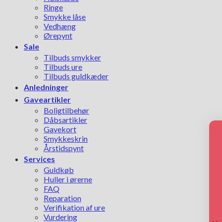
Ringe
Smykke låse
Vedhæng
Ørepynt
Sale
Tilbuds smykker
Tilbuds ure
Tilbuds guldkæder
Anledninger
Gaveartikler
Boligtilbehør
Dåbsartikler
Gavekort
Smykkeskrin
Årstidspynt
Services
Guldkøb
Huller i ørerne
FAQ
Reparation
Verifikation af ure
Vurdering