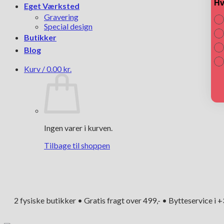
Hv
Eget Værksted
Gravering
Special design
Butikker
Blog
Kurv /
0.00
kr.
Ingen varer i kurven.
Tilbage til shoppen
2 fysiske butikker • Gratis fragt over 499,- • Bytteservice i 