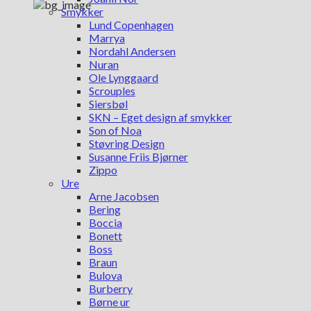
Smykker
Lund Copenhagen
Marrya
Nordahl Andersen
Nuran
Ole Lynggaard
Scrouples
Siersbøl
SKN – Eget design af smykker
Son of Noa
Støvring Design
Susanne Friis Bjørner
Zippo
Ure
Arne Jacobsen
Bering
Boccia
Bonett
Boss
Braun
Bulova
Burberry
Børne ur