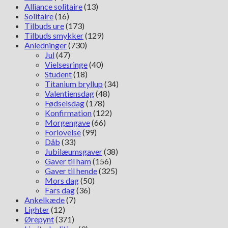
Alliance solitaire
(13)
Solitaire
(16)
Tilbuds ure
(173)
Tilbuds smykker
(129)
Anledninger
(730)
Jul
(47)
Vielsesringe
(40)
Student
(18)
Titanium bryllup
(34)
Valentiensdag
(48)
Fødselsdag
(178)
Konfirmation
(122)
Morgengave
(66)
Forlovelse
(99)
Dåb
(33)
Jubilæumsgaver
(38)
Gaver til ham
(156)
Gaver til hende
(325)
Mors dag
(50)
Fars dag
(36)
Ankelkæde
(7)
Lighter
(12)
Ørepynt
(371)