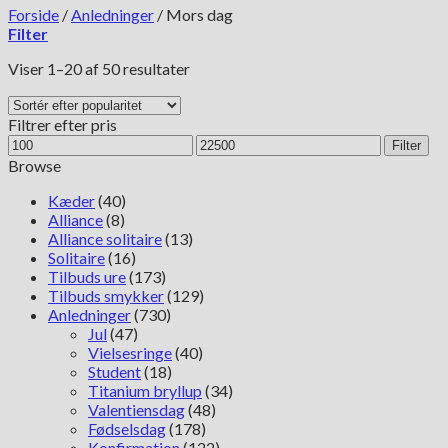
Forside
/
Anledninger
/
Mors dag
Filter
Sorteret
Viser 1–20 af 50 resultater
efter
popularitet
Filtrer efter pris
Mindste
Højeste
Filter
pris
pris
Browse
Kæder
(40)
Alliance
(8)
Alliance solitaire
(13)
Solitaire
(16)
Tilbuds ure
(173)
Tilbuds smykker
(129)
Anledninger
(730)
Jul
(47)
Vielsesringe
(40)
Student
(18)
Titanium bryllup
(34)
Valentiensdag
(48)
Fødselsdag
(178)
Konfirmation
(122)