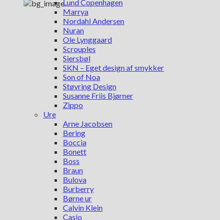
Lund Copenhagen
Marrya
Nordahl Andersen
Nuran
Ole Lynggaard
Scrouples
Siersbøl
SKN – Eget design af smykker
Son of Noa
Støvring Design
Susanne Friis Bjørner
Zippo
Ure
Arne Jacobsen
Bering
Boccia
Bonett
Boss
Braun
Bulova
Burberry
Børne ur
Calvin Klein
Casio