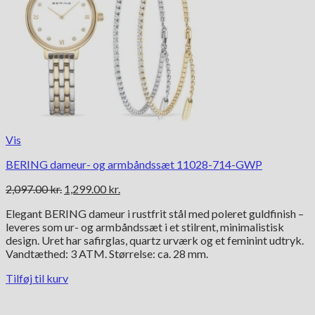
Vis
BERING dameur- og armbåndssæt 11028-714-GWP
Den
Den
2,097.00
kr.
1,299.00
kr.
oprindelige
aktuelle
Elegant BERING dameur i rustfrit stål med poleret guldfinish –
pris
pris
leveres som ur- og armbåndssæt i et stilrent, minimalistisk
var:
er:
design. Uret har safirglas, quartz urværk og et feminint udtryk.
2,097.00 kr..
1,299.00 kr..
Vandtæthed: 3 ATM. Størrelse: ca. 28 mm.
Tilføj til kurv