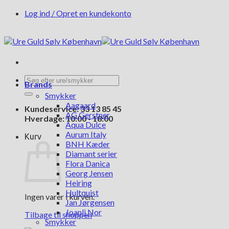
Fortsæt
Log ind / Opret en kundekonto
til
indhold
Søg
Brands
efter:
Smykker
Aagaard
Kundeservice: 33 13 85 45
AG Gerstner
Hverdage: 10:00 - 18:00
Aqua Dulce
Aurum Italy
Kurv
BNH Kæder
Diamant serier
Flora Danica
Georg Jensen
Heiring
Hultquist
Ingen varer i kurven.
Jan Jørgensen
Joanli Nor
Tilbage til shoppen
Smykker