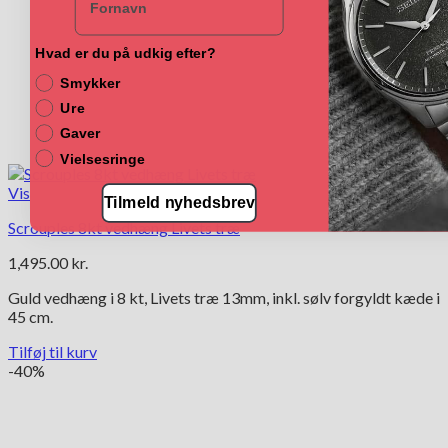
Hvad er du på udkig efter?
Smykker
Ure
Gaver
Vielsesringe
Vis
Tilmeld nyhedsbrev
Scrouples 8kt vedhæng Livets træ
1,495.00
kr.
Guld vedhæng i 8 kt, Livets træ 13mm, inkl. sølv forgyldt kæde i
45 cm.
Tilføj til kurv
-40%