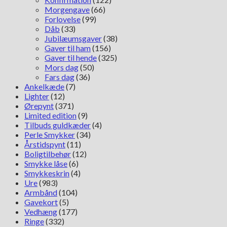
Morgengave
(66)
Forlovelse
(99)
Dåb
(33)
Jubilæumsgaver
(38)
Gaver til ham
(156)
Gaver til hende
(325)
Mors dag
(50)
Fars dag
(36)
Ankelkæde
(7)
Lighter
(12)
Ørepynt
(371)
Limited edition
(9)
Tilbuds guldkæder
(4)
Perle Smykker
(34)
Årstidspynt
(11)
Boligtilbehør
(12)
Smykke låse
(6)
Smykkeskrin
(4)
Ure
(983)
Armbånd
(104)
Gavekort
(5)
Vedhæng
(177)
Ringe
(332)