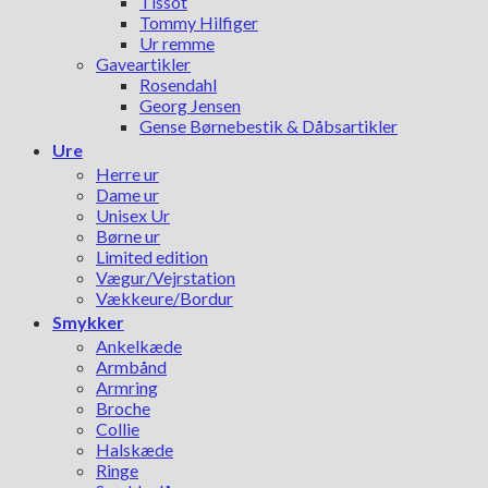
Tissot
Tommy Hilfiger
Ur remme
Gaveartikler
Rosendahl
Georg Jensen
Gense Børnebestik & Dåbsartikler
Ure
Herre ur
Dame ur
Unisex Ur
Børne ur
Limited edition
Vægur/Vejrstation
Vækkeure/Bordur
Smykker
Ankelkæde
Armbånd
Armring
Broche
Collie
Halskæde
Ringe