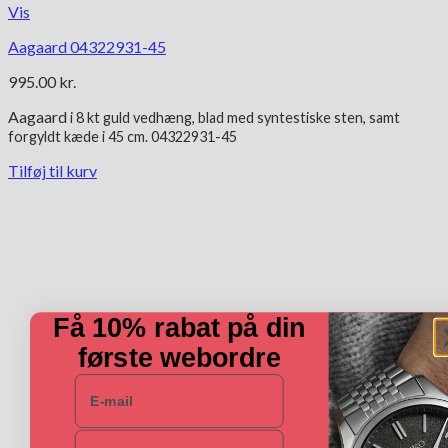
Vis
Aagaard 04322931-45
995.00
kr.
Aagaard
i 8 kt
guld vedhæng, blad med syntestiske sten, samt
forgyldt kæde i 45 cm. 04322931-45
Tilføj til kurv
Få 10% rabat på din
første webordre
E-mail
Navn