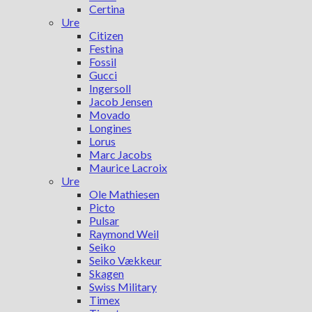
Certina
Ure
Citizen
Festina
Fossil
Gucci
Ingersoll
Jacob Jensen
Movado
Longines
Lorus
Marc Jacobs
Maurice Lacroix
Ure
Ole Mathiesen
Picto
Pulsar
Raymond Weil
Seiko
Seiko Vækkeur
Skagen
Swiss Military
Timex