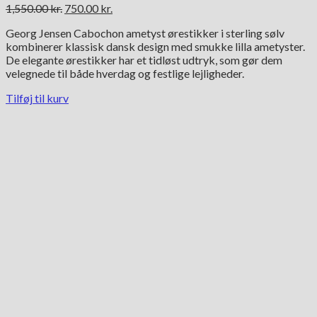
Den
Den
1,550.00
kr.
750.00
kr.
oprindelige
aktuelle
Georg Jensen Cabochon ametyst ørestikker i sterling sølv
pris
pris
kombinerer klassisk dansk design med smukke lilla ametyster.
var:
er:
De elegante ørestikker har et tidløst udtryk, som gør dem
1,550.00 kr..
750.00 kr..
velegnede til både hverdag og festlige lejligheder.
Tilføj til kurv