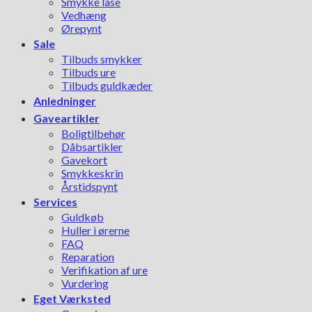
Smykke låse
Vedhæng
Ørepynt
Sale
Tilbuds smykker
Tilbuds ure
Tilbuds guldkæder
Anledninger
Gaveartikler
Boligtilbehør
Dåbsartikler
Gavekort
Smykkeskrin
Årstidspynt
Services
Guldkøb
Huller i ørerne
FAQ
Reparation
Verifikation af ure
Vurdering
Eget Værksted