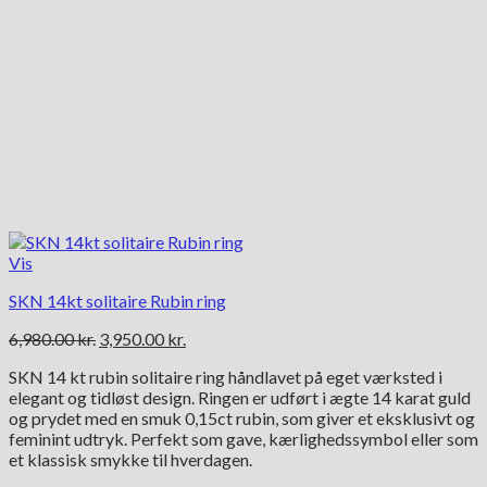
Vis
SKN 14kt solitaire Rubin ring
Den
Den
6,980.00
kr.
3,950.00
kr.
oprindelige
aktuelle
SKN 14 kt rubin solitaire ring håndlavet på eget værksted i
pris
pris
elegant og tidløst design. Ringen er udført i ægte 14 karat guld
var:
er:
og prydet med en smuk 0,15ct rubin, som giver et eksklusivt og
6,980.00 kr..
3,950.00 kr..
feminint udtryk. Perfekt som gave, kærlighedssymbol eller som
et klassisk smykke til hverdagen.