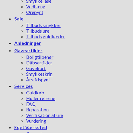
Smykke låse
Vedhæng
Ørepynt
Sale
Tilbuds smykker
Tilbuds ure
Tilbuds guldkæder
Anledninger
Gaveartikler
Boligtilbehør
Dåbsartikler
Gavekort
Smykkeskrin
Årstidspynt
Services
Guldkøb
Huller i ørerne
FAQ
Reparation
Verifikation af ure
Vurdering
Eget Værksted