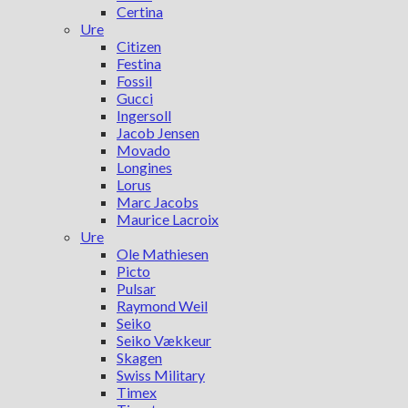
Certina
Ure
Citizen
Festina
Fossil
Gucci
Ingersoll
Jacob Jensen
Movado
Longines
Lorus
Marc Jacobs
Maurice Lacroix
Ure
Ole Mathiesen
Picto
Pulsar
Raymond Weil
Seiko
Seiko Vækkeur
Skagen
Swiss Military
Timex