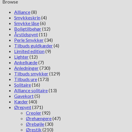
Browse
1
antal
Alliance
(8)
Smykkeskrin
(4)
Smykke låse
(6)
Boligtilbehør
(12)
Årstidspynt
(11)
Perle Smykker
(34)
Tilbuds guldkæder
(4)
Limited edition
(9)
Lighter
(12)
Ankelkæde
(7)
Anledninger
(730)
Tilbuds smykker
(129)
Tilbuds ure
(173)
Solitaire
(16)
Alliance solitaire
(13)
Gavekort
(5)
Kæder
(40)
Ørepynt
(371)
Creoler
(92)
Ørehængere
(47)
Ørebøjle
(30)
Ørestik
(210)