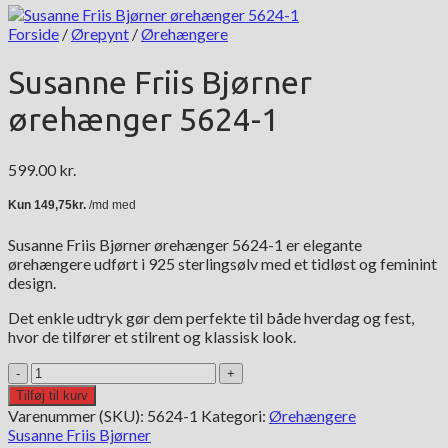
Forside
/
Ørepynt
/
Ørehængere
Susanne Friis Bjørner
ørehænger 5624-1
599.00
kr.
Susanne Friis Bjørner ørehænger 5624-1 er elegante
ørehængere udført i 925 sterlingsølv med et tidløst og feminint
design.
Det enkle udtryk gør dem perfekte til både hverdag og fest,
hvor de tilfører et stilrent og klassisk look.
Susanne
Friis
Tilføj til kurv
Bjørner
Varenummer (SKU):
5624-1
Kategori:
Ørehængere
ørehænger
Susanne Friis Bjørner
5624-