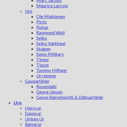
Marc Jacobs
Maurice Lacroix
Ure
Ole Mathiesen
Picto
Pulsar
Raymond Weil
Seiko
Seiko Vækkeur
Skagen
Swiss Military
Timex
Tissot
Tommy Hilfiger
Ur remme
Gaveartikler
Rosendahl
Georg Jensen
Gense Børnebestik & Dåbsartikler
Ure
Herre ur
Dame ur
Unisex Ur
Børne ur