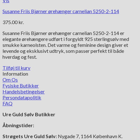
Vis
Susanne Friis Bjørner ørehænger carnelian 5250-2-114
375.00
kr.
Susanne Friis Bjørner ørehænger carnelian 5250-2-114 er
elegante ørehængere udført i forgyldt 925 sterlingsølv med
smukke karneolsten. Det varme og feminine design giver et
levende og eksklusivt udtryk, som passer perfekt til både
hverdag og fest.
Tilføj til kurv
Information
Om Os
Fysiske Butikker
Handelsbetingelser
Persondatapolitik
FAQ
Ure Guld Sølv Butikker
Åbningstider:
Strøgets Ure Guld Sølv:
Nygade 7, 1164 København K.