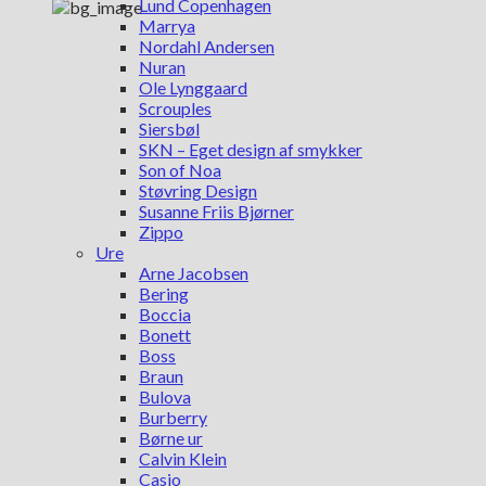
Lund Copenhagen
Marrya
Nordahl Andersen
Nuran
Ole Lynggaard
Scrouples
Siersbøl
SKN – Eget design af smykker
Son of Noa
Støvring Design
Susanne Friis Bjørner
Zippo
Ure
Arne Jacobsen
Bering
Boccia
Bonett
Boss
Braun
Bulova
Burberry
Børne ur
Calvin Klein
Casio