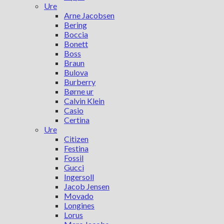
Ure
Arne Jacobsen
Bering
Boccia
Bonett
Boss
Braun
Bulova
Burberry
Børne ur
Calvin Klein
Casio
Certina
Ure
Citizen
Festina
Fossil
Gucci
Ingersoll
Jacob Jensen
Movado
Longines
Lorus