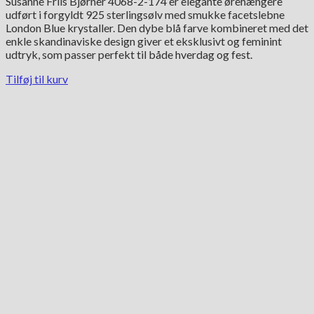
Susanne Friis Bjørner 4068-2-174 er elegante ørehængere
udført i forgyldt 925 sterlingsølv med smukke facetslebne
London Blue krystaller. Den dybe blå farve kombineret med det
enkle skandinaviske design giver et eksklusivt og feminint
udtryk, som passer perfekt til både hverdag og fest.
Tilføj til kurv