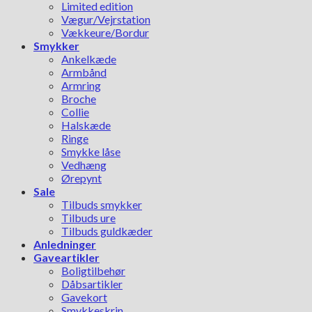
Limited edition
Vægur/Vejrstation
Vækkeure/Bordur
Smykker
Ankelkæde
Armbånd
Armring
Broche
Collie
Halskæde
Ringe
Smykke låse
Vedhæng
Ørepynt
Sale
Tilbuds smykker
Tilbuds ure
Tilbuds guldkæder
Anledninger
Gaveartikler
Boligtilbehør
Dåbsartikler
Gavekort
Smykkeskrin