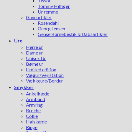
Tissot
Tommy Hilfiger
Ur remme
Gaveartikler
Rosendahl
Georg Jensen
Gense Børnebestik & Dåbsartikler
Ure
Herre ur
Dame ur
Unisex Ur
Børne ur
Limited edition
Vægur/Vejrstation
Vækkeure/Bordur
Smykker
Ankelkæde
Armbånd
Armring
Broche
Collie
Halskæde
Ringe