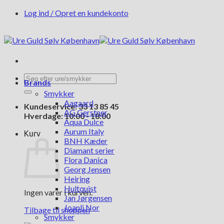
Fortsæt
Log ind / Opret en kundekonto
til
indhold
Søg
Brands
efter:
Smykker
Aagaard
Kundeservice: 33 13 85 45
AG Gerstner
Hverdage: 10:00 - 18:00
Aqua Dulce
Aurum Italy
Kurv
BNH Kæder
Diamant serier
Flora Danica
Georg Jensen
Heiring
Hultquist
Ingen varer i kurven.
Jan Jørgensen
Joanli Nor
Tilbage til shoppen
Smykker