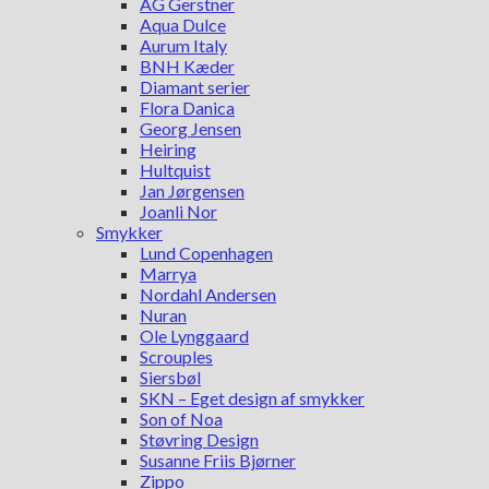
AG Gerstner
Aqua Dulce
Aurum Italy
BNH Kæder
Diamant serier
Flora Danica
Georg Jensen
Heiring
Hultquist
Jan Jørgensen
Joanli Nor
Smykker
Lund Copenhagen
Marrya
Nordahl Andersen
Nuran
Ole Lynggaard
Scrouples
Siersbøl
SKN – Eget design af smykker
Son of Noa
Støvring Design
Susanne Friis Bjørner
Zippo