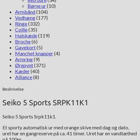
Børne ur
(10)
Armbånd
(104)
Vedhæng
(177)
Ringe
(332)
Collie
(35)
Halskæde
(119)
Broche
(6)
Gavekort
(5)
Manchet knapper
(4)
Armring
(9)
Ørepynt
(371)
Kæder
(40)
Alliance
(8)
Beskrivelse
Seiko 5 Sports SRPK11K1
Seiko 5 Sports Srpk11k1.
Et sporty automatisk ur med orange skive med dag og dato,
uret har en gangreserve på ca. 41 timer. Uret har en vandtæthed
på 100m.