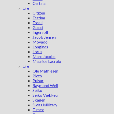
Certina
Ure
Citizen
Festina
Fossil
Gucci
Ingersoll
Jacob Jensen
Movado
Longines
Lorus
Marc Jacobs
Maurice Lacroix
Ure
Ole Mathiesen
Picto
Pulsar
Raymond Weil
Seiko
Seiko Vækkeur
Skagen
Swiss Military
Timex