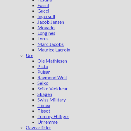
Fossil
Gucci
Ingersoll
Jacob Jensen
Movado
Longines
Lorus
Marc Jacobs
Maurice Lacroix
Ure
Ole Mathiesen
Picto
Pulsar
Raymond Weil
Seiko
Seiko Vækkeur
Skagen
Swiss Military
Timex
Tissot
Tommy Hilfiger
Ur remme
Gaveartikler