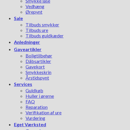
Smykke låse
Vedhæng
Ørepynt
Sale
Tilbuds smykker
Tilbuds ure
Tilbuds guldkæder
Anledninger
Gaveartikler
Boligtilbehør
Dåbsartikler
Gavekort
Smykkeskrin
Årstidspynt
Services
Guldkøb
Huller i ørerne
FAQ
Reparation
Verifikation af ure
Vurdering
Eget Værksted