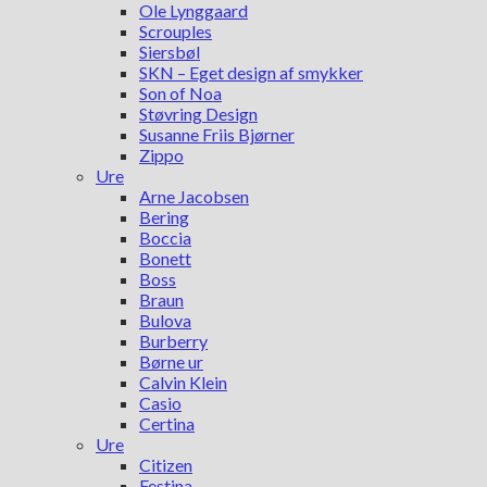
Ole Lynggaard
Scrouples
Siersbøl
SKN – Eget design af smykker
Son of Noa
Støvring Design
Susanne Friis Bjørner
Zippo
Ure
Arne Jacobsen
Bering
Boccia
Bonett
Boss
Braun
Bulova
Burberry
Børne ur
Calvin Klein
Casio
Certina
Ure
Citizen
Festina