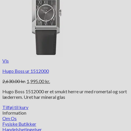
Vis
Hugo Boss ur 1512000
Den
Den
2,630.00
kr.
1,995.00
kr.
oprindelige
aktuelle
Hugo Boss 1512000 er et smukt herre ur med romertal og sort
pris
pris
læderrem. Uret har mineral glas
var:
er:
2,630.00 kr..
1,995.00 kr..
Tilføj til kurv
Information
Om Os
Fysiske Butikker
Handelsbetingelser