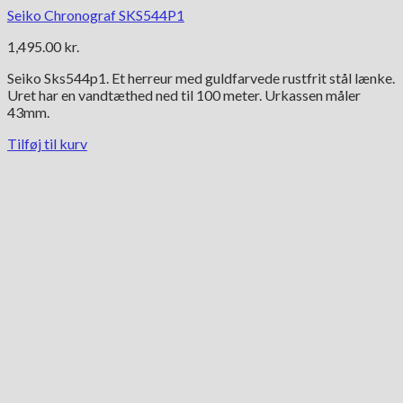
Seiko Chronograf SKS544P1
1,495.00
kr.
Seiko Sks544p1. Et herreur med guldfarvede rustfrit stål lænke.
Uret har en vandtæthed ned til 100 meter. Urkassen måler
43mm.
Tilføj til kurv