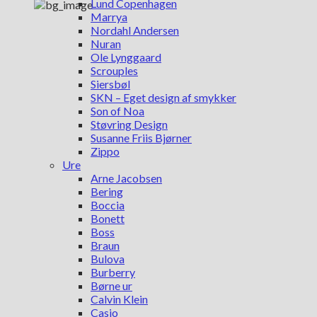
Lund Copenhagen
Marrya
Nordahl Andersen
Nuran
Ole Lynggaard
Scrouples
Siersbøl
SKN – Eget design af smykker
Son of Noa
Støvring Design
Susanne Friis Bjørner
Zippo
Ure
Arne Jacobsen
Bering
Boccia
Bonett
Boss
Braun
Bulova
Burberry
Børne ur
Calvin Klein
Casio