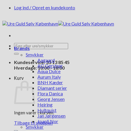
Fortsæt
Log ind / Opret en kundekonto
til
indhold
Søg
Brands
efter:
Smykker
Aagaard
Kundeservice: 33 13 85 45
AG Gerstner
Hverdage: 10:00 - 18:00
Aqua Dulce
Aurum Italy
Kurv
BNH Kæder
Diamant serier
Flora Danica
Georg Jensen
Heiring
Hultquist
Ingen varer i kurven.
Jan Jørgensen
Joanli Nor
Tilbage til shoppen
Smykker