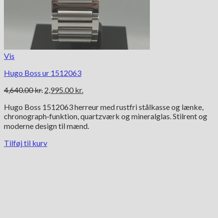
Vis
Hugo Boss ur 1512063
Den
Den
4,640.00
kr.
2,995.00
kr.
oprindelige
aktuelle
Hugo Boss 1512063 herreur med rustfri stålkasse og lænke,
pris
pris
chronograph‑funktion, quartzværk og mineralglas. Stilrent og
var:
er:
moderne design til mænd.
4,640.00 kr..
2,995.00 kr..
Tilføj til kurv