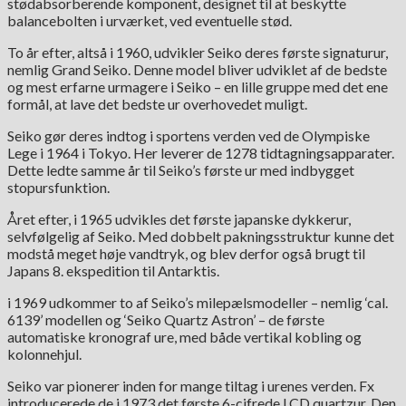
stødabsorberende komponent, designet til at beskytte
balancebolten i urværket, ved eventuelle stød.
To år efter, altså i 1960, udvikler Seiko deres første signaturur,
nemlig Grand Seiko. Denne model bliver udviklet af de bedste
og mest erfarne urmagere i Seiko – en lille gruppe med det ene
formål, at lave det bedste ur overhovedet muligt.
Seiko gør deres indtog i sportens verden ved de Olympiske
Lege i 1964 i Tokyo. Her leverer de 1278 tidtagningsapparater.
Dette ledte samme år til Seiko’s første ur med indbygget
stopursfunktion.
Året efter, i 1965 udvikles det første japanske dykkerur,
selvfølgelig af Seiko. Med dobbelt pakningsstruktur kunne det
modstå meget høje vandtryk, og blev derfor også brugt til
Japans 8. ekspedition til Antarktis.
i 1969 udkommer to af Seiko’s milepælsmodeller – nemlig ‘cal.
6139’ modellen og ‘Seiko Quartz Astron’ – de første
automatiske kronograf ure, med både vertikal kobling og
kolonnehjul.
Seiko var pionerer inden for mange tiltag i urenes verden. Fx
introducerede de i 1973 det første 6-cifrede LCD quartzur. Den