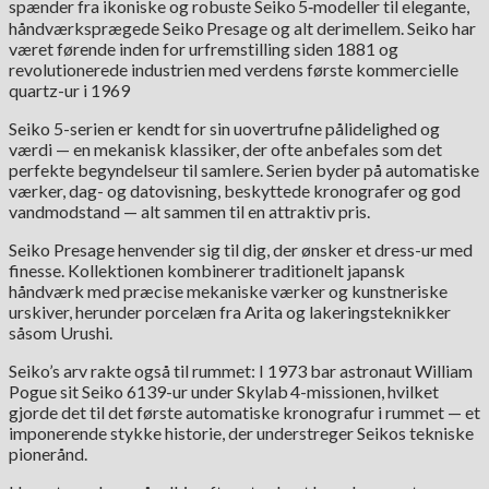
spænder fra ikoniske og robuste Seiko 5‑modeller til elegante,
håndværksprægede Seiko Presage og alt derimellem. Seiko har
været førende inden for urfremstilling siden 1881 og
revolutionerede industrien med verdens første kommercielle
quartz-ur i 1969
Seiko 5-serien er kendt for sin uovertrufne pålidelighed og
værdi — en mekanisk klassiker, der ofte anbefales som det
perfekte begyndelseur til samlere. Serien byder på automatiske
værker, dag- og datovisning, beskyttede kronografer og god
vandmodstand — alt sammen til en attraktiv pris.
Seiko Presage henvender sig til dig, der ønsker et dress-ur med
finesse. Kollektionen kombinerer traditionelt japansk
håndværk med præcise mekaniske værker og kunstneriske
urskiver, herunder porcelæn fra Arita og lakeringsteknikker
såsom Urushi.
Seiko’s arv rakte også til rummet: I 1973 bar astronaut William
Pogue sit Seiko 6139-ur under Skylab 4-missionen, hvilket
gjorde det til det første automatiske kronografur i rummet — et
imponerende stykke historie, der understreger Seikos tekniske
pionerånd.