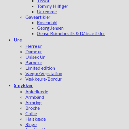
Tissot
Tommy Hilfiger
Ur remme
Gaveartikler
Rosendahl
Georg Jensen
Gense Børnebestik & Dåbsartikler
Ure
Herre ur
Dame ur
Unisex Ur
Børne ur
Limited edition
Vægur/Vejrstation
Vækkeure/Bordur
Smykker
Ankelkæde
Armbånd
Armring
Broche
Collie
Halskæde
Ringe