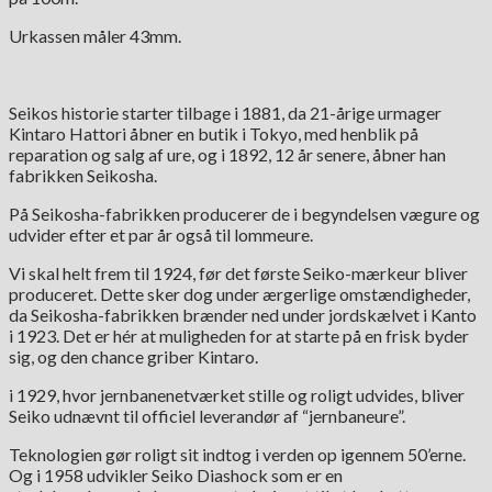
Urkassen måler 43mm.
Seikos historie starter tilbage i 1881, da 21-årige urmager
Kintaro Hattori åbner en butik i Tokyo, med henblik på
reparation og salg af ure, og i 1892, 12 år senere, åbner han
fabrikken Seikosha.
På Seikosha-fabrikken producerer de i begyndelsen vægure og
udvider efter et par år også til lommeure.
Vi skal helt frem til 1924, før det første Seiko-mærkeur bliver
produceret. Dette sker dog under ærgerlige omstændigheder,
da Seikosha-fabrikken brænder ned under jordskælvet i Kanto
i 1923. Det er hér at muligheden for at starte på en frisk byder
sig, og den chance griber Kintaro.
i 1929, hvor jernbanenetværket stille og roligt udvides, bliver
Seiko udnævnt til officiel leverandør af “jernbaneure”.
Teknologien gør roligt sit indtog i verden op igennem 50’erne.
Og i 1958 udvikler Seiko Diashock som er en