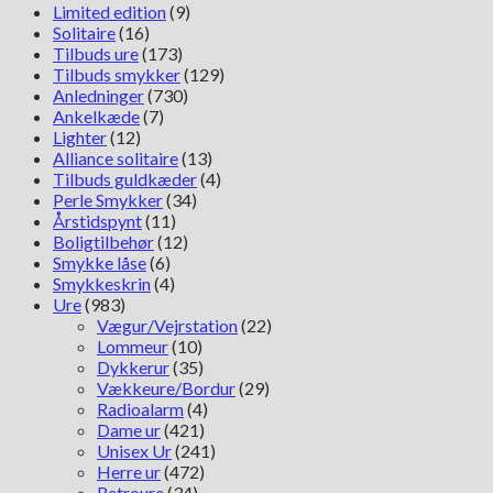
Limited edition
(9)
Solitaire
(16)
Tilbuds ure
(173)
Tilbuds smykker
(129)
Anledninger
(730)
Ankelkæde
(7)
Lighter
(12)
Alliance solitaire
(13)
Tilbuds guldkæder
(4)
Perle Smykker
(34)
Årstidspynt
(11)
Boligtilbehør
(12)
Smykke låse
(6)
Smykkeskrin
(4)
Ure
(983)
Vægur/Vejrstation
(22)
Lommeur
(10)
Dykkerur
(35)
Vækkeure/Bordur
(29)
Radioalarm
(4)
Dame ur
(421)
Unisex Ur
(241)
Herre ur
(472)
Retroure
(34)