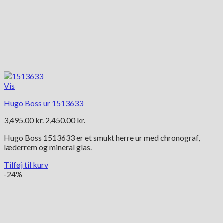
Vis
Hugo Boss ur 1513633
Den
Den
3,495.00
kr.
2,450.00
kr.
oprindelige
aktuelle
Hugo Boss 1513633 er et smukt herre ur med chronograf,
pris
pris
læderrem og mineral glas.
var:
er:
3,495.00 kr..
2,450.00 kr..
Tilføj til kurv
-24%