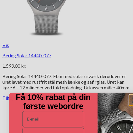
Vis
Bering Solar 14440-077
1,599.00
kr.
Bering Solar 14440-077. Et ur med solar urværk derudover er
uret lavet med rustfrit stål mesh lænke og safirglas. Uret kan
køre 6 – 12 måneder ved fuld opladning. Urkassen måler 40mm.
Få 10% rabat på din
Tilføj til kurv
første webordre
E-mail
Navn