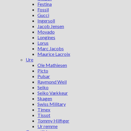
Festina
Fossil
Gucci
Ingersoll
Jacob Jensen
Movado
Longines
Lorus
Marc Jacobs
Maurice Lacroix
Ure
Ole Mathiesen
Picto
Pulsar
Raymond Weil
Seiko
Seiko Vækkeur
Skagen
Swiss Military
Timex
Tissot
Tommy Hilfiger
Ur remme