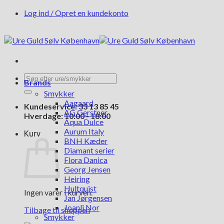
Fortsæt
Log ind / Opret en kundekonto
til
indhold
Søg
Brands
efter:
Smykker
Aagaard
Kundeservice: 33 13 85 45
AG Gerstner
Hverdage: 10:00 - 18:00
Aqua Dulce
Aurum Italy
Kurv
BNH Kæder
Diamant serier
Flora Danica
Georg Jensen
Heiring
Hultquist
Ingen varer i kurven.
Jan Jørgensen
Joanli Nor
Tilbage til shoppen
Smykker