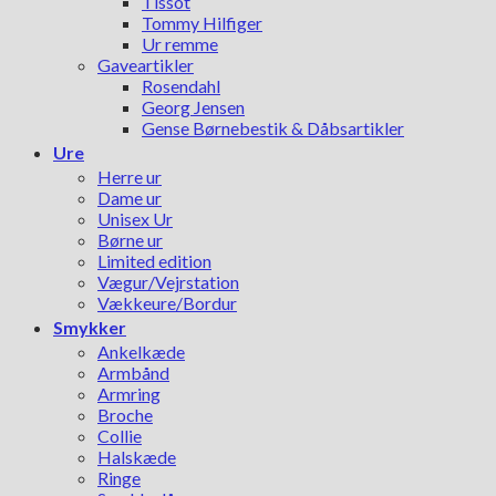
Tissot
Tommy Hilfiger
Ur remme
Gaveartikler
Rosendahl
Georg Jensen
Gense Børnebestik & Dåbsartikler
Ure
Herre ur
Dame ur
Unisex Ur
Børne ur
Limited edition
Vægur/Vejrstation
Vækkeure/Bordur
Smykker
Ankelkæde
Armbånd
Armring
Broche
Collie
Halskæde
Ringe