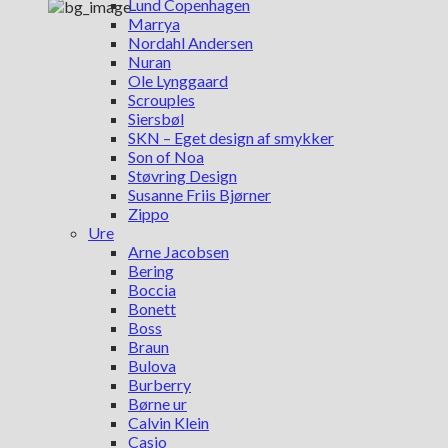
Lund Copenhagen
Marrya
Nordahl Andersen
Nuran
Ole Lynggaard
Scrouples
Siersbøl
SKN – Eget design af smykker
Son of Noa
Støvring Design
Susanne Friis Bjørner
Zippo
Ure
Arne Jacobsen
Bering
Boccia
Bonett
Boss
Braun
Bulova
Burberry
Børne ur
Calvin Klein
Casio