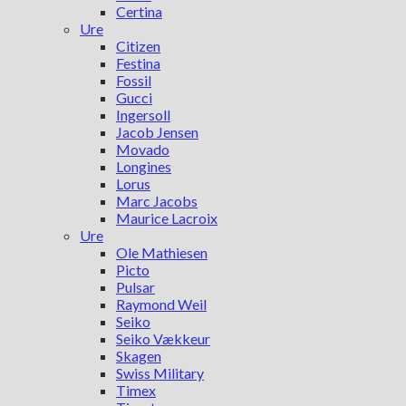
Certina
Ure
Citizen
Festina
Fossil
Gucci
Ingersoll
Jacob Jensen
Movado
Longines
Lorus
Marc Jacobs
Maurice Lacroix
Ure
Ole Mathiesen
Picto
Pulsar
Raymond Weil
Seiko
Seiko Vækkeur
Skagen
Swiss Military
Timex