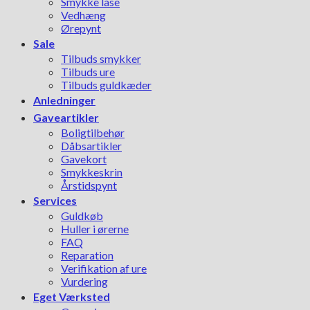
Smykke låse
Vedhæng
Ørepynt
Sale
Tilbuds smykker
Tilbuds ure
Tilbuds guldkæder
Anledninger
Gaveartikler
Boligtilbehør
Dåbsartikler
Gavekort
Smykkeskrin
Årstidspynt
Services
Guldkøb
Huller i ørerne
FAQ
Reparation
Verifikation af ure
Vurdering
Eget Værksted