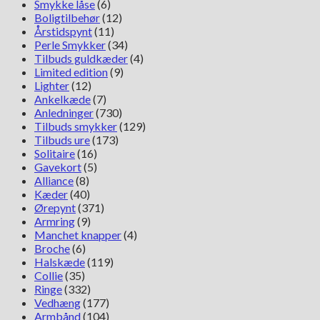
Smykke låse
(6)
Boligtilbehør
(12)
Årstidspynt
(11)
Perle Smykker
(34)
Tilbuds guldkæder
(4)
Limited edition
(9)
Lighter
(12)
Ankelkæde
(7)
Anledninger
(730)
Tilbuds smykker
(129)
Tilbuds ure
(173)
Solitaire
(16)
Gavekort
(5)
Alliance
(8)
Kæder
(40)
Ørepynt
(371)
Armring
(9)
Manchet knapper
(4)
Broche
(6)
Halskæde
(119)
Collie
(35)
Ringe
(332)
Vedhæng
(177)
Armbånd
(104)