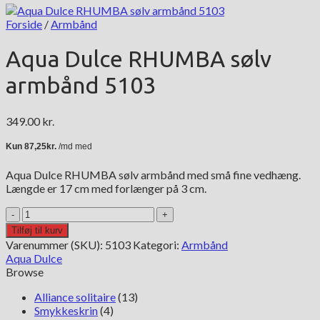
Forside
/
Armbånd
Aqua Dulce RHUMBA sølv
armbånd 5103
349.00
kr.
Aqua Dulce RHUMBA sølv armbånd med små fine vedhæng.
Længde er 17 cm med forlænger på 3 cm.
Aqua
Dulce
Tilføj til kurv
RHUMBA
Varenummer (SKU):
5103
Kategori:
Armbånd
sølv
Aqua Dulce
armbånd
Browse
5103
antal
Alliance solitaire
(13)
Smykkeskrin
(4)