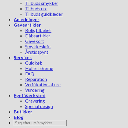
Tilbuds smykker
Tilbuds ure
Tilbuds guldkæder
Anledninger
Gaveartikler
Boligtilbehør
Dåbsartikler
Gavekort
Smykkeskrin
Årstidspynt
Services
Guldkøb
Huller i ørerne
FAQ
Reparation
Verifikation af ure
Vurdering
Eget Værksted
Gravering
Special design
Butikker
Blog
Søg
efter: