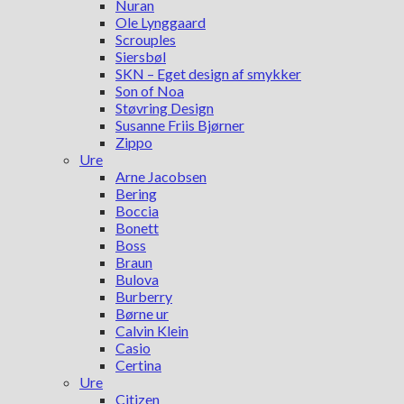
Nuran
Ole Lynggaard
Scrouples
Siersbøl
SKN – Eget design af smykker
Son of Noa
Støvring Design
Susanne Friis Bjørner
Zippo
Ure
Arne Jacobsen
Bering
Boccia
Bonett
Boss
Braun
Bulova
Burberry
Børne ur
Calvin Klein
Casio
Certina
Ure
Citizen