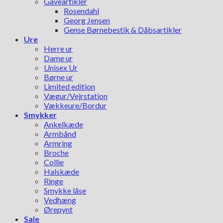
Gaveartikler
Rosendahl
Georg Jensen
Gense Børnebestik & Dåbsartikler
Ure
Herre ur
Dame ur
Unisex Ur
Børne ur
Limited edition
Vægur/Vejrstation
Vækkeure/Bordur
Smykker
Ankelkæde
Armbånd
Armring
Broche
Collie
Halskæde
Ringe
Smykke låse
Vedhæng
Ørepynt
Sale