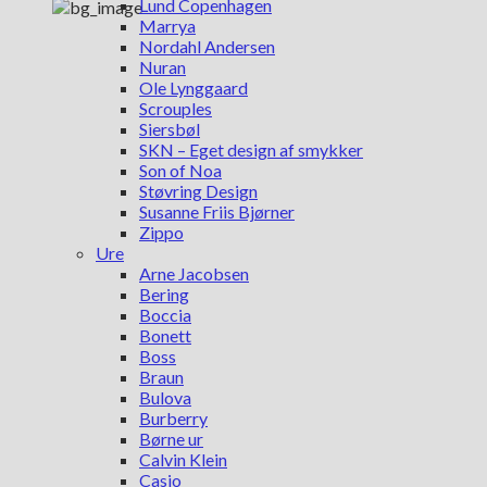
Lund Copenhagen
Marrya
Nordahl Andersen
Nuran
Ole Lynggaard
Scrouples
Siersbøl
SKN – Eget design af smykker
Son of Noa
Støvring Design
Susanne Friis Bjørner
Zippo
Ure
Arne Jacobsen
Bering
Boccia
Bonett
Boss
Braun
Bulova
Burberry
Børne ur
Calvin Klein
Casio