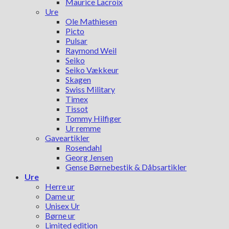
Maurice Lacroix
Ure
Ole Mathiesen
Picto
Pulsar
Raymond Weil
Seiko
Seiko Vækkeur
Skagen
Swiss Military
Timex
Tissot
Tommy Hilfiger
Ur remme
Gaveartikler
Rosendahl
Georg Jensen
Gense Børnebestik & Dåbsartikler
Ure
Herre ur
Dame ur
Unisex Ur
Børne ur
Limited edition