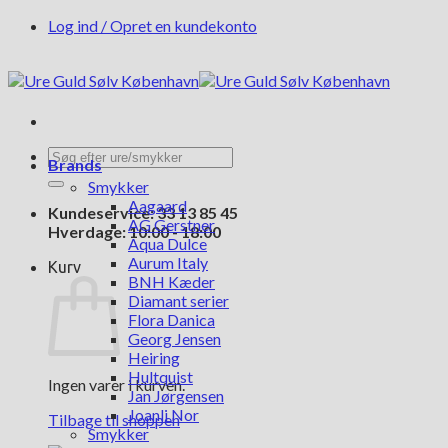
Fortsæt
Log ind / Opret en kundekonto
til
indhold
Søg
Brands
efter:
Smykker
Aagaard
Kundeservice: 33 13 85 45
AG Gerstner
Hverdage: 10:00 - 18:00
Aqua Dulce
Aurum Italy
Kurv
BNH Kæder
Diamant serier
Flora Danica
Georg Jensen
Heiring
Hultquist
Ingen varer i kurven.
Jan Jørgensen
Joanli Nor
Tilbage til shoppen
Smykker