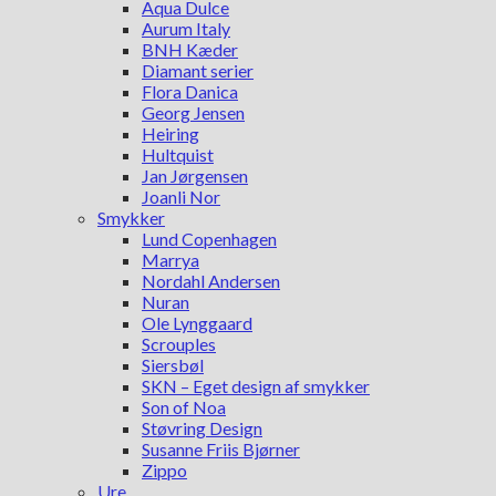
Aqua Dulce
Aurum Italy
BNH Kæder
Diamant serier
Flora Danica
Georg Jensen
Heiring
Hultquist
Jan Jørgensen
Joanli Nor
Smykker
Lund Copenhagen
Marrya
Nordahl Andersen
Nuran
Ole Lynggaard
Scrouples
Siersbøl
SKN – Eget design af smykker
Son of Noa
Støvring Design
Susanne Friis Bjørner
Zippo
Ure