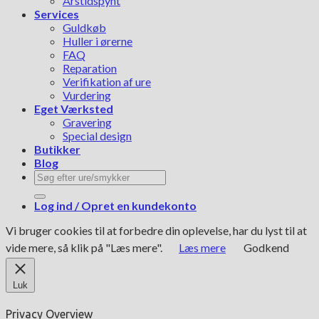
Årstidspynt
Services
Guldkøb
Huller i ørerne
FAQ
Reparation
Verifikation af ure
Vurdering
Eget Værksted
Gravering
Special design
Butikker
Blog
Søg
efter:
Log ind / Opret en kundekonto
Vi bruger cookies til at forbedre din oplevelse, har du lyst til at
vide mere, så klik på "Læs mere".
Læs mere
Godkend
Luk
Privacy Overview