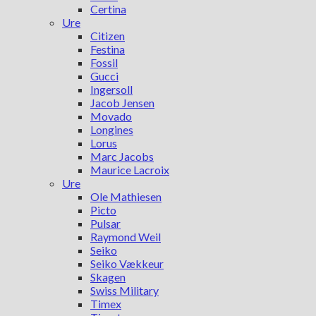
Certina
Ure
Citizen
Festina
Fossil
Gucci
Ingersoll
Jacob Jensen
Movado
Longines
Lorus
Marc Jacobs
Maurice Lacroix
Ure
Ole Mathiesen
Picto
Pulsar
Raymond Weil
Seiko
Seiko Vækkeur
Skagen
Swiss Military
Timex