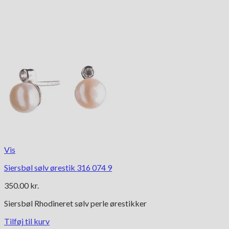
Vis
Siersbøl sølv ørestik 316 074 9
350.00
kr.
Siersbøl Rhodineret sølv perle ørestikker
Tilføj til kurv