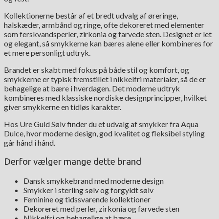
Kollektionerne består af et bredt udvalg af øreringe,
halskæder, armbånd og ringe, ofte dekoreret med elementer
som ferskvandsperler, zirkonia og farvede sten. Designet er let
og elegant, så smykkerne kan bæres alene eller kombineres for
et mere personligt udtryk.
Brandet er skabt med fokus på både stil og komfort, og
smykkerne er typisk fremstillet i nikkelfri materialer, så de er
behagelige at bære i hverdagen. Det moderne udtryk
kombineres med klassiske nordiske designprincipper, hvilket
giver smykkerne en tidløs karakter.
Hos Ure Guld Sølv finder du et udvalg af smykker fra Aqua
Dulce, hvor moderne design, god kvalitet og fleksibel styling
går hånd i hånd.
Derfor vælger mange dette brand
Dansk smykkebrand med moderne design
Smykker i sterling sølv og forgyldt sølv
Feminine og tidssvarende kollektioner
Dekoreret med perler, zirkonia og farvede sten
Nikkelfri og behagelige at bære