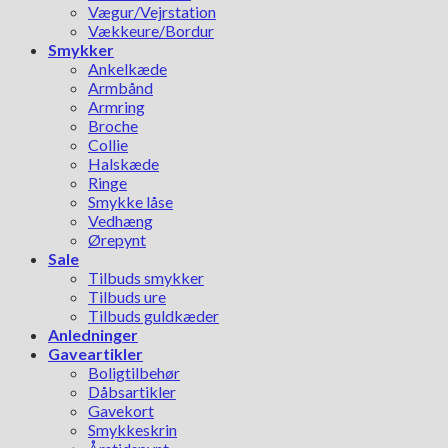
Vægur/Vejrstation
Vækkeure/Bordur
Smykker
Ankelkæde
Armbånd
Armring
Broche
Collie
Halskæde
Ringe
Smykke låse
Vedhæng
Ørepynt
Sale
Tilbuds smykker
Tilbuds ure
Tilbuds guldkæder
Anledninger
Gaveartikler
Boligtilbehør
Dåbsartikler
Gavekort
Smykkeskrin