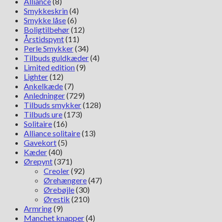
Alliance
(8)
antal
Smykkeskrin
(4)
Smykke låse
(6)
Boligtilbehør
(12)
Årstidspynt
(11)
Perle Smykker
(34)
Tilbuds guldkæder
(4)
Limited edition
(9)
Lighter
(12)
Ankelkæde
(7)
Anledninger
(729)
Tilbuds smykker
(128)
Tilbuds ure
(173)
Solitaire
(16)
Alliance solitaire
(13)
Gavekort
(5)
Kæder
(40)
Ørepynt
(371)
Creoler
(92)
Ørehængere
(47)
Ørebøjle
(30)
Ørestik
(210)
Armring
(9)
Manchet knapper
(4)