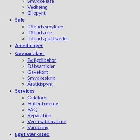
Smykke låse
Vedhæng
Ørepynt
Sale
Tilbuds smykker
Tilbuds ure
Tilbuds guldkæder
Anledninger
Gaveartikler
Boligtilbehør
Dåbsartikler
Gavekort
Smykkeskrin
Årstidspynt
Services
Guldkøb
Huller i ørerne
FAQ
Reparation
Verifikation af ure
Vurdering
Eget Værksted