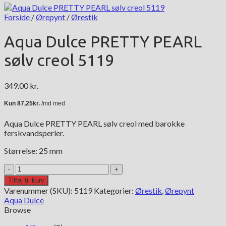
Forside
/
Ørepynt
/
Ørestik
Aqua Dulce PRETTY PEARL
sølv creol 5119
349.00
kr.
Aqua Dulce PRETTY PEARL sølv creol med barokke
ferskvandsperler.
Størrelse: 25 mm
Aqua
Dulce
Tilføj til kurv
PRETTY
Varenummer (SKU):
5119
Kategorier:
Ørestik
,
Ørepynt
PEARL
Aqua Dulce
sølv
Browse
creol
5119