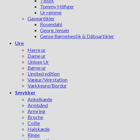
Tissot
Tommy Hilfiger
Ur remme
Gaveartikler
Rosendahl
Georg Jensen
Gense Børnebestik & Dåbsartikler
Ure
Herre ur
Dame ur
Unisex Ur
Børne ur
Limited edition
Vægur/Vejrstation
Vækkeure/Bordur
Smykker
Ankelkæde
Armbånd
Armring
Broche
Collie
Halskæde
Ringe