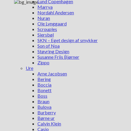
Lund Copenhagen
Marrya
Nordahl Andersen
Nuran
Ole Lynggaard
Scrouples
Siersbøl
SKN – Eget design af smykker
Son of Noa
Støvring Design
Susanne Friis Bjørner
Zippo
Ure
Arne Jacobsen
Bering
Boccia
Bonett
Boss
Braun
Bulova
Burberry
Børne ur
Calvin Klein
Casio