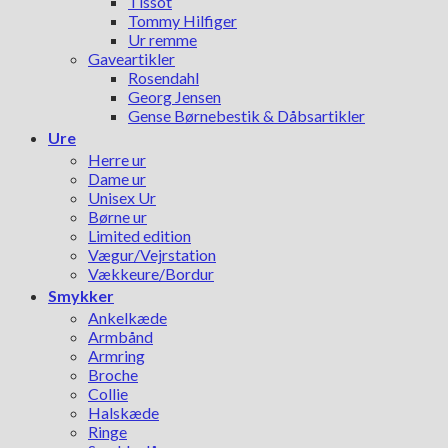
Tissot
Tommy Hilfiger
Ur remme
Gaveartikler
Rosendahl
Georg Jensen
Gense Børnebestik & Dåbsartikler
Ure
Herre ur
Dame ur
Unisex Ur
Børne ur
Limited edition
Vægur/Vejrstation
Vækkeure/Bordur
Smykker
Ankelkæde
Armbånd
Armring
Broche
Collie
Halskæde
Ringe