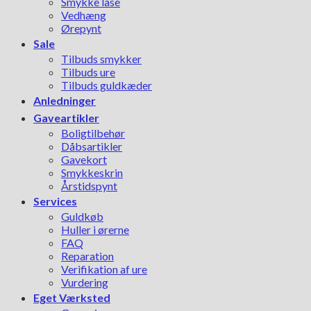
Smykke låse
Vedhæng
Ørepynt
Sale
Tilbuds smykker
Tilbuds ure
Tilbuds guldkæder
Anledninger
Gaveartikler
Boligtilbehør
Dåbsartikler
Gavekort
Smykkeskrin
Årstidspynt
Services
Guldkøb
Huller i ørerne
FAQ
Reparation
Verifikation af ure
Vurdering
Eget Værksted