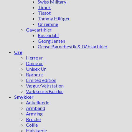
Swiss Military
Timex
Tissot
Tommy Hilfiger
Ur remme
Gaveartikler
Rosendahl
Georg Jensen
Gense Børnebestik & Dåbsartikler
Ure
Herre ur
Dame ur
Unisex Ur
Børne ur
Limited edition
Vægur/Vejrstation
Vækkeure/Bordur
Smykker
Ankelkæde
Armbånd
Armring
Broche
Collie
Halskæde