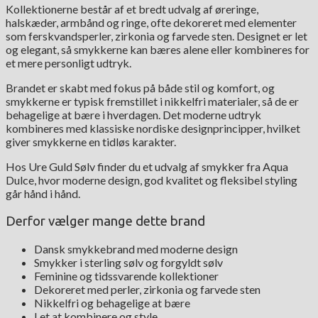
Kollektionerne består af et bredt udvalg af øreringe,
halskæder, armbånd og ringe, ofte dekoreret med elementer
som ferskvandsperler, zirkonia og farvede sten. Designet er let
og elegant, så smykkerne kan bæres alene eller kombineres for
et mere personligt udtryk.
Brandet er skabt med fokus på både stil og komfort, og
smykkerne er typisk fremstillet i nikkelfri materialer, så de er
behagelige at bære i hverdagen. Det moderne udtryk
kombineres med klassiske nordiske designprincipper, hvilket
giver smykkerne en tidløs karakter.
Hos Ure Guld Sølv finder du et udvalg af smykker fra Aqua
Dulce, hvor moderne design, god kvalitet og fleksibel styling
går hånd i hånd.
Derfor vælger mange dette brand
Dansk smykkebrand med moderne design
Smykker i sterling sølv og forgyldt sølv
Feminine og tidssvarende kollektioner
Dekoreret med perler, zirkonia og farvede sten
Nikkelfri og behagelige at bære
Let at kombinere og style