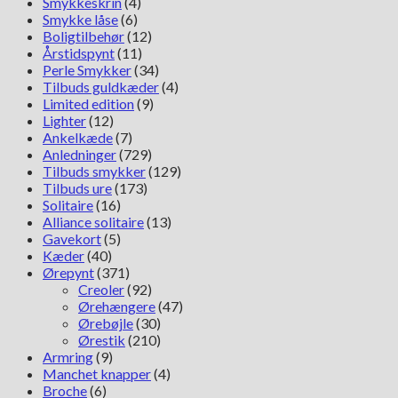
Smykkeskrin
(4)
Smykke låse
(6)
Boligtilbehør
(12)
Årstidspynt
(11)
Perle Smykker
(34)
Tilbuds guldkæder
(4)
Limited edition
(9)
Lighter
(12)
Ankelkæde
(7)
Anledninger
(729)
Tilbuds smykker
(129)
Tilbuds ure
(173)
Solitaire
(16)
Alliance solitaire
(13)
Gavekort
(5)
Kæder
(40)
Ørepynt
(371)
Creoler
(92)
Ørehængere
(47)
Ørebøjle
(30)
Ørestik
(210)
Armring
(9)
Manchet knapper
(4)
Broche
(6)