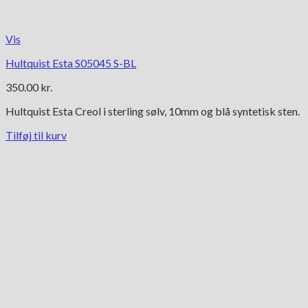
Vis
Hultquist Esta S05045 S-BL
350.00
kr.
Hultquist Esta Creol i sterling sølv, 10mm og blå syntetisk sten.
Tilføj til kurv