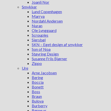
Joanli Nor
Smykker
Lund Copenhagen
Marrya
Nordahl Andersen
Nuran
Ole Lynggaard
Scrouples
Siersbøl
SKN – Eget design af smykker
Son of Noa
Støvring Design
Susanne Friis Bjørner
Zippo
Ure
Arne Jacobsen
Bering
Boccia
Bonett
Boss
Braun
Bulova
Burberry
Børne ur