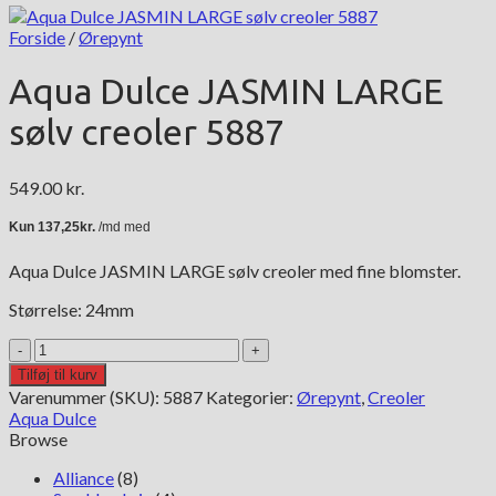
Forside
/
Ørepynt
Aqua Dulce JASMIN LARGE
sølv creoler 5887
549.00
kr.
Aqua Dulce JASMIN LARGE sølv creoler med fine blomster.
Størrelse: 24mm
Aqua
Dulce
Tilføj til kurv
JASMIN
Varenummer (SKU):
5887
Kategorier:
Ørepynt
,
Creoler
LARGE
Aqua Dulce
sølv
Browse
creoler
5887
Alliance
(8)
antal