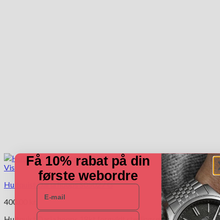
Få 10% rabat på din
Vis
første webordre
Hultquist Daria hoops S05027 G
E-mail
400.00
kr.
Navn
Hultquist Daria hoops 18kt forgyldt sterlingsølv med opal.