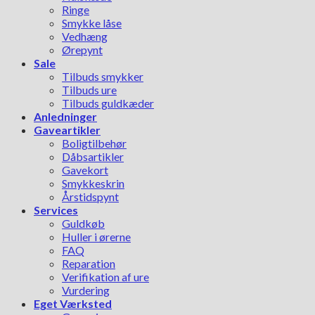
Ringe
Smykke låse
Vedhæng
Ørepynt
Sale
Tilbuds smykker
Tilbuds ure
Tilbuds guldkæder
Anledninger
Gaveartikler
Boligtilbehør
Dåbsartikler
Gavekort
Smykkeskrin
Årstidspynt
Services
Guldkøb
Huller i ørerne
FAQ
Reparation
Verifikation af ure
Vurdering
Eget Værksted