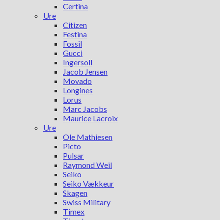
Certina
Ure
Citizen
Festina
Fossil
Gucci
Ingersoll
Jacob Jensen
Movado
Longines
Lorus
Marc Jacobs
Maurice Lacroix
Ure
Ole Mathiesen
Picto
Pulsar
Raymond Weil
Seiko
Seiko Vækkeur
Skagen
Swiss Military
Timex