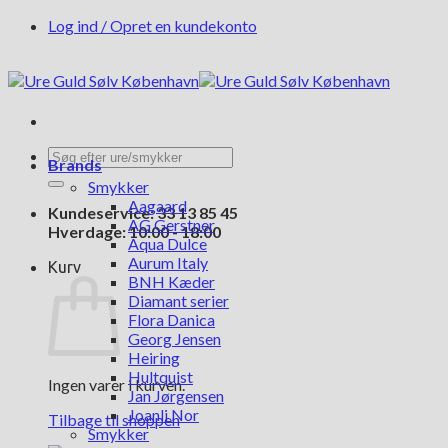
Fortsæt
Log ind / Opret en kundekonto
til
indhold
Søg
Brands
efter:
Smykker
Aagaard
Kundeservice: 33 13 85 45
AG Gerstner
Hverdage: 10:00 - 18:00
Aqua Dulce
Aurum Italy
Kurv
BNH Kæder
Diamant serier
Flora Danica
Georg Jensen
Heiring
Hultquist
Ingen varer i kurven.
Jan Jørgensen
Joanli Nor
Tilbage til shoppen
Smykker