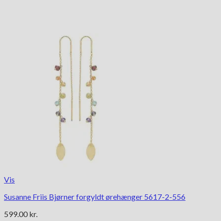
Vis
Susanne Friis Bjørner forgyldt ørehænger 5617-2-556
599.00
kr.