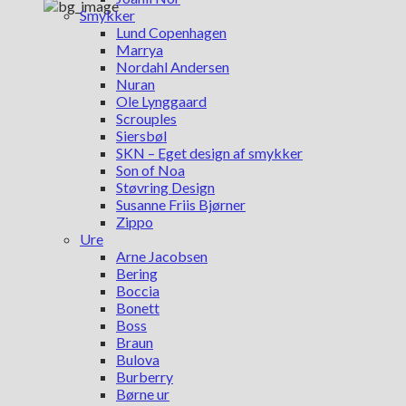
Smykker
Lund Copenhagen
Marrya
Nordahl Andersen
Nuran
Ole Lynggaard
Scrouples
Siersbøl
SKN – Eget design af smykker
Son of Noa
Støvring Design
Susanne Friis Bjørner
Zippo
Ure
Arne Jacobsen
Bering
Boccia
Bonett
Boss
Braun
Bulova
Burberry
Børne ur