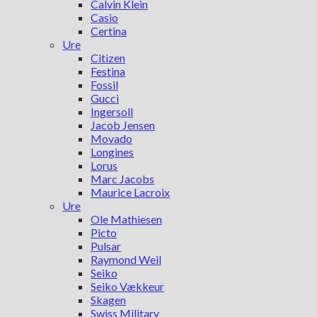
Calvin Klein
Casio
Certina
Ure
Citizen
Festina
Fossil
Gucci
Ingersoll
Jacob Jensen
Movado
Longines
Lorus
Marc Jacobs
Maurice Lacroix
Ure
Ole Mathiesen
Picto
Pulsar
Raymond Weil
Seiko
Seiko Vækkeur
Skagen
Swiss Military