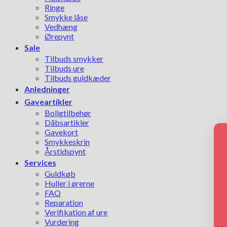
Ringe
Smykke låse
Vedhæng
Ørepynt
Sale
Tilbuds smykker
Tilbuds ure
Tilbuds guldkæder
Anledninger
Gaveartikler
Boligtilbehør
Dåbsartikler
Gavekort
Smykkeskrin
Årstidspynt
Services
Guldkøb
Huller i ørerne
FAQ
Reparation
Verifikation af ure
Vurdering