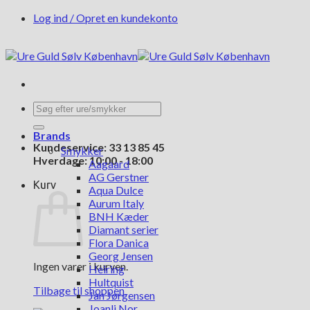
Fortsæt
Log ind / Opret en kundekonto
til
indhold
Søg
efter:
Brands
Kundeservice: 33 13 85 45
Smykker
Hverdage: 10:00 - 18:00
Aagaard
AG Gerstner
Kurv
Aqua Dulce
Aurum Italy
BNH Kæder
Diamant serier
Flora Danica
Georg Jensen
Ingen varer i kurven.
Heiring
Hultquist
Tilbage til shoppen
Jan Jørgensen
Joanli Nor