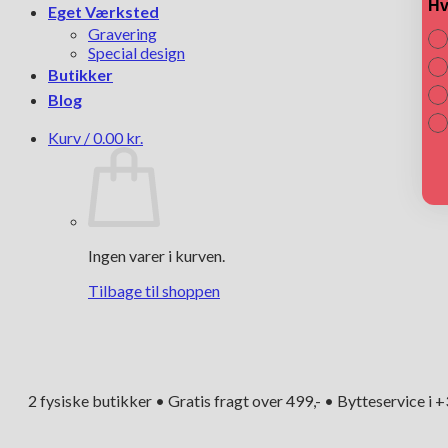
Hv
Eget Værksted
Gravering
Special design
Butikker
Blog
Kurv /
0.00
kr.
Ingen varer i kurven.
Tilbage til shoppen
2 fysiske butikker • Gratis fragt over 499,- • Bytteservice i 