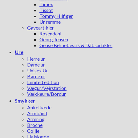
Timex
Tissot
Tommy Hilfiger
Ur remme
Gaveartikler
Rosendahl
Georg Jensen
Gense Børnebestik & Dåbsartikler
Ure
Herre ur
Dame ur
Unisex Ur
Børne ur
Limited edition
Vægur/Vejrstation
Vækkeure/Bordur
Smykker
Ankelkæde
Armbånd
Armring
Broche
Collie
Halskæde