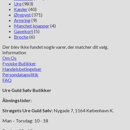
Ure
(983)
Kæder
(40)
Ørepynt
(371)
Armring
(9)
Manchet knapper
(4)
Gavekort
(5)
Broche
(6)
Der blev ikke fundet nogle varer, der matcher dit valg.
Information
Om Os
Fysiske Butikker
Handelsbetingelser
Persondatapolitik
FAQ
Ure Guld Sølv Butikker
Åbningstider:
Strøgets Ure Guld Sølv:
Nygade 7, 1164 København K.
Man – Torsdag: 10 - 18